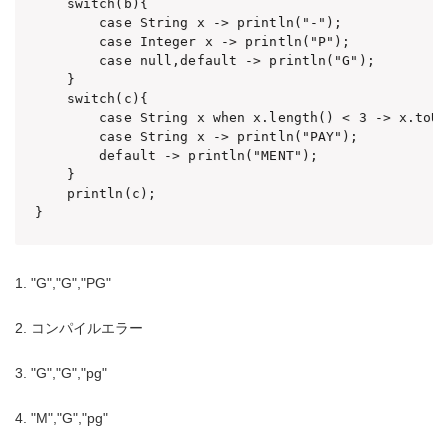
    switch(b){

        case String x -> println("-");

        case Integer x -> println("P");

        case null,default -> println("G");

    }

    switch(c){

        case String x when x.length() < 3 -> x.toUp
        case String x -> println("PAY");

        default -> println("MENT");

    }

    println(c);

1. "G","G","PG"
2. コンパイルエラー
3. "G","G","pg"
4. "M","G","pg"