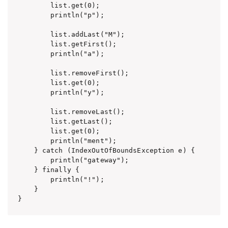
        list.get(0);

        println("p");

        list.addLast("M");

        list.getFirst();

        println("a");

        list.removeFirst();

        list.get(0);

        println("y");

        list.removeLast();

        list.getLast();

        list.get(0);

        println("ment");

    } catch (IndexOutOfBoundsException e) {

        println("gateway");

    } finally {

        println("!");

    }
