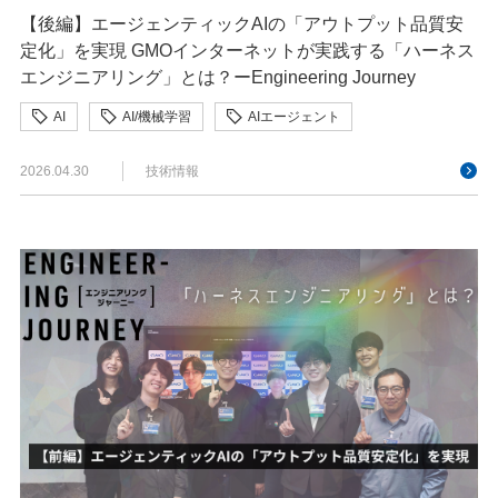
【後編】エージェンティックAIの「アウトプット品質安
定化」を実現 GMOインターネットが実践する「ハーネス
エンジニアリング」とは？ーEngineering Journey
AI
AI/機械学習
AIエージェント
AIコーディング
AI駆動
developer
2026.04.30
技術情報
Engineering Journey
GMOインターネット
ハーネスエンジニアリング
バックエンド
フロントエンド