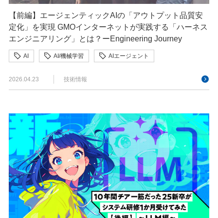
【前編】エージェンティックAIの「アウトプット品質安
定化」を実現 GMOインターネットが実践する「ハーネス
エンジニアリング」とは？ーEngineering Journey
AI
AI/機械学習
AIエージェント
AIコーディング
AI駆動
ConoHa VPS
2026.04.23
技術情報
developer
Engineering Journey
GMOインターネット
ハーネスエンジニアリング
バックエンド
フロントエンド