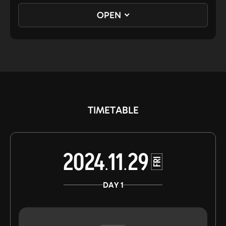
プレゼント人数
OPEN
・抽選で200名様
抽選参加方法
1.
「GMO Developers Day 2024」（全セッション）をYouTube Liveにてオ
ンライン視聴
2.
YouTubeの概要欄に掲載されるフォームから自身の視聴したセッションを
TIMETABLE
選択の上、アンケート回答
3.
回答頂いた方から抽選で200名様にAmazonギフトカード500円分をプレゼ
ント
当選連絡
DAY 1
・2024年12月中旬頃を予定しております。
・アンケートにご記入頂きましたメールアドレス宛にご連絡いたします。
・当選はお一人様1回限りとさせていただきます。
・落選連絡は行っておりません。あらかじめご了承下さい。