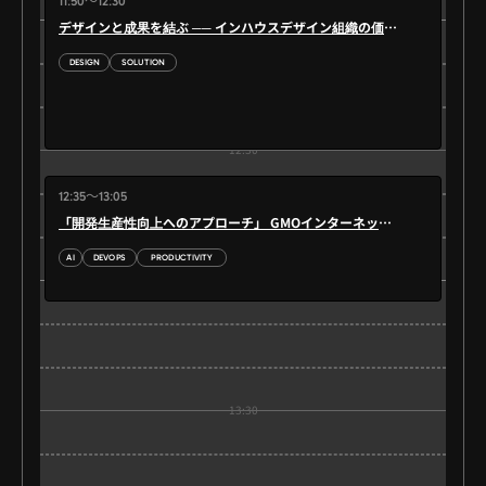
11:50～12:30
12:00
デザインと成果を結ぶ ── インハウスデザイン組織の価値について
DESIGN
SOLUTION
12:30
12:35～13:05
「開発生産性向上へのアプローチ」 GMOインターネットグループ各社
AI
DEVOPS
PRODUCTIVITY
13:00
13:30