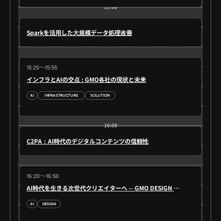
15:00
Sparkを活用した大規模データ処理改善
15:30
15:25～15:55
インフラとAIの交点 : GMO各社の現状と未来
AI
INFRASTRUCTURE
SOLUTION
16:00
C2PA：AI時代のデジタルコンテンツの信頼性
16:20～16:50
16:30
AI時代を生きる次世代クリエイターへ ─ GMO DESIGN AWARDを通じて
AI
DESIGN