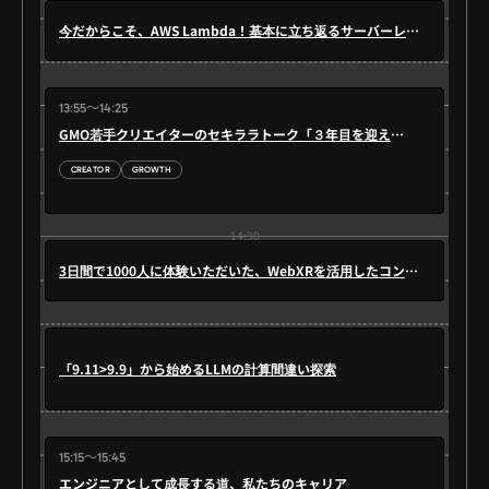
今だからこそ、AWS Lambda！基本に立ち返るサーバーレス活用
14:00
13:55～14:25
GMO若手クリエイターのセキララトーク「３年目を迎える私たちの成長
CREATOR
GROWTH
14:30
3日間で1000人に体験いただいた、WebXRを活用したコンテンツ制作の
15:00
「9.11>9.9」から始めるLLMの計算間違い探索
15:15～15:45
エンジニアとして成長する道、私たちのキャリア