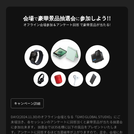
会場
豪華景品抽選会
参加しよう!!
で
に
オフライン会場参加 & アンケート回答 で豪華景品が当たる!
キャンペーン詳細
DAY2(2024.11.30)のオフライン会場となる「GMO GLOBAL STUDIO」にご
来場頂き、各セッションのアンケートに回答頂くと豪華景品が当たる抽選会
に参加出来ます。 抽選会では35名様に以下の賞品をプレゼントいたしま
す。アンケートに回答するほど当選確率が上がりますので、是非、会場にお