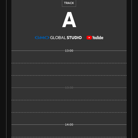
TRACK
A
キャンペーンに関する注意事項
・キャンペーン主催：GMOインターネットグループ株式会社
・キャンペーンに関するすべてのお問い合わせはGMO Developers Day運営
事務局（
devrel@gmo.jp
）までお願いいたします。
・AmazonはAmazon.com, Inc.またはその関連会社の商標です。
13:00
13:30
14:00