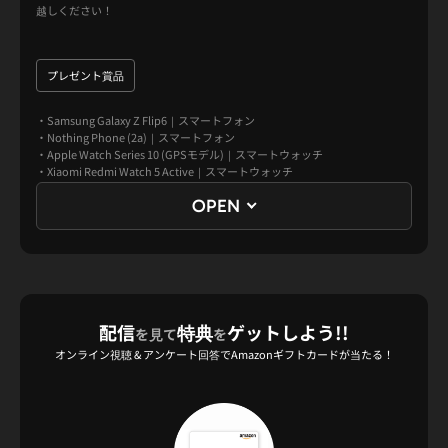
越しください！
プレゼント賞品
・Samsung Galaxy Z Flip6｜スマートフォン
・Nothing Phone (2a)｜スマートフォン
・Apple Watch Series 10 (GPSモデル)｜スマートウォッチ
・Xiaomi Redmi Watch 5 Active｜スマートウォッチ
・GoPro HERO｜アクションカメラ
OPEN
・Apple Beats Solo 4｜ヘッドホン
・Xiaomi ロボット掃除機 S20 2-in-1｜ロボット掃除機
・SHARP ドライヤー IB-WX3-W｜ドライヤー
・Xiaomi Redmi Pad SE 8.7｜タブレット
・Nothing NOTHING Ear (a) ｜イヤホン
・Xiaomi Redmi Buds 6 Play｜イヤホン
・Apple HomePod mini｜スピーカー
・FUNLOGY Portable Mini｜スピーカー
配信
特典
ゲットしよう!!
を見て
を
・Anker PowerCore Slim 10000｜モバイルバッテリー
オンライン視聴 & アンケート回答でAmazonギフトカードが当たる！
プレゼント人数