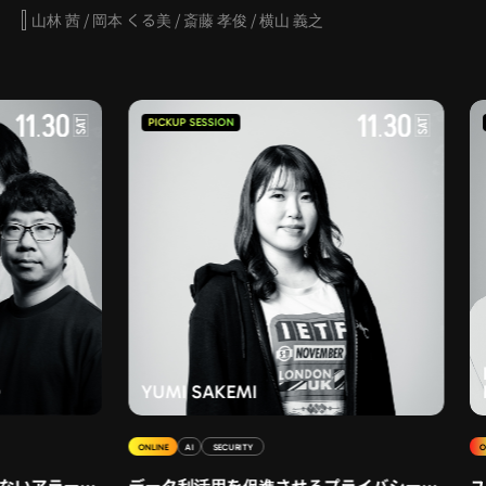
山林 茜 / 岡本 くる美 / 斎藤 孝俊 / 横山 義之
PICKUP SESSION
PICKUP
NAOK
YUMI SAKEMI
NOB
ONLINE
AI
SECURITY
OFFLINE
アラートの危険性
データ利活用を促進させるプライバシー強化技術PETs
ユーザ