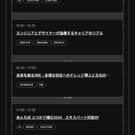
EC
SOLUTION
STRATEGY
16:00
15:55～16:25
エンジニアとデザイナーが協働するキャリアのリアル
CREATOR
ENGINEER
GROWTH
16:30
16:30～17:00
未来を創るSRE：多様な状況へのナレッジ導入と文化の醸成
EXPERIENCE
SRE
17:00
17:05～17:35
あんちぽ ぶつかり稽古2024 エキスパート対談SP
AI
EXPERT
SOLUTION
17:30