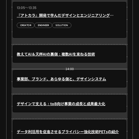
13:05～13:35
『アトカラ』開発で学んだデザインとエンジニアリングの融合
CREATOR
ENGINEER
SOLUTION
13:30
教えてAI＆天秤AIの裏側：複数AIを束ねる技術
14:00
事業部、ブランド、あらゆる側と、デザインシステム
デザインで支える：toB向け事業の成長と成果最大化
14:30
データ利活用を促進させるプライバシー強化技術PETsの紹介