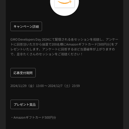
・抽選会に参加したお客様から35名様
抽選参加方法
キャンペーン詳細
1.
DAY2｜2024.11.30(土)、GMO GLOBAL STUDIOに会場参加
2.
各セッション（DAY2 TrackAのみ）に参加し、終了後会場の画面に表示さ
GMO Developers Day 2024にて配信される各セッションを視聴し、アンケー
れるQRコードからアンケートに回答
トに回答頂いた方から抽選で200名様にAmazonギフトカード[500円分]をプ
3.
アンケートのサンクス画面に表示されるキーワードをカード（来場時に配
レゼントいたします。アンケートに回答するほど当選確率が上がりますの
布）にメモ
で、是非たくさんのセッションをご視聴ください！
4.
引き換えエリアにて、カードと抽選券を交換（アンケートに回答した数だ
け抽選券をお渡し）
5.
全セッション終了後の抽選会（18:00-18:35）に参加いただき、35名様に豪
華景品をプレゼント
応募受付期間
※当選はお一人様1回限りとさせていただきます。抽選会に参加されない場
合の当選は無効となります。
2024/11/29（金）13:00
～
2024/12/7（土）23:59
キャンペーンに関する注意事項
プレゼント賞品
・キャンペーン主催：GMOインターネットグループ株式会社
・Amazonギフトカード500円分
・キャンペーンに関するすべてのお問い合わせはGMO Developers Day運営
事務局（
devrel@gmo.jp
）までお願いいたします。
・Apple Watch/Beats Solo/HomePod miniはApple Inc.の商標です。