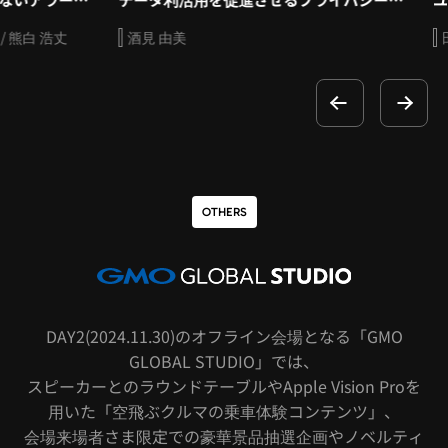
白 浩丈
酒見 由美
田伐 直
OTHERS
DAY2(2024.11.30)のオフライン会場となる「GMO
GLOBAL STUDIO」では、
スピーカーとのラウンドテーブルやApple Vision Proを
用いた「空飛ぶクルマの乗車体験コンテンツ」、
会場来場者さま限定での豪華景品抽選企画やノベルティ