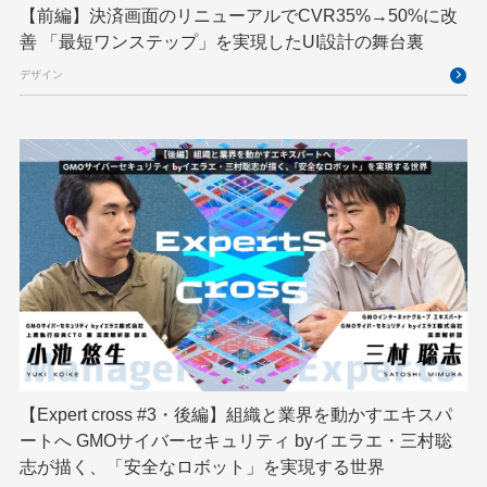
【前編】決済画面のリニューアルでCVR35%→50%に改
ブロックチェーン
フロントエンド
ペアリング暗号
善 「最短ワンステップ」を実現したUI設計の舞台裏
ゆめみらいワーク
リモートワーク
デザイン
レンタルサーバー
ロボット
ロボティクス
京大ミートアップ
京都大学
人型ロボット
人工知能
人工知能学会
国際ロボット展
国際標準化
基礎
多拠点開発
大阪公立大学
宮崎オフィス
強化学習
応用
技育プロジェクト
技術広報
技術書典
拡張知能
新卒
新卒研修
映像
映像クリエイター
暗号
業務効率化
【Expert cross #3・後編】組織と業界を動かすエキスパ
機械学習
決済
生成AI
産学連携
ートへ GMOサイバーセキュリティ byイエラエ・三村聡
研究開発
耐量子暗号
脆弱性診断
開発者
志が描く、「安全なロボット」を実現する世界