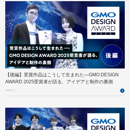
Designship
developer
DevRel
DevSecOpsThon
Docker
DTF
Engineering Journey
expert
EXPERT CROSS
GMO AI＆ロボティクス商事
GMO AIR
GMO DESIGN AWARD
GMO Developers Day
GMO Developers Night
GMO Flatt Security
GMO GPUクラウド
GMO Hacking Night
GMO kitaQ
GMO SONIC
GMOアドパートナーズ
【後編】受賞作品はこうして生まれた—GMO DESIGN
AWARD 2025受賞者が語る、アイデアと制作の裏側
GMOアドマーケティング
GMOインターネット
デザイン
GMOインターネットグループ
GMOインターネットグループ陸上部
GMOグローバルサイン
GMOコネクト
GMOサイバーセキュリティ byイエラエ
GMOデジキッズ
GMOブランドセキュリティ