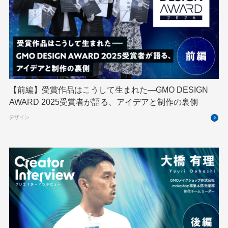
GMOペイメントゲートウェイ
GMOペパボ
GMOメイクショップ
GMOメディア
GMOロボッツ
GMO大会議
GMO天秤AI
Go
GPUクラウド
GTB
Hack-1グランプリ
IETF
iOS
IoT
ISUCON
Japan Drone
JapanDrone
【前編】受賞作品はこうして生まれた—GMO DESIGN
AWARD 2025受賞者が語る、アイデアと制作の裏側
Java
JJUG
JSAI2026
K8s
デザイン
Kaigi on Rails
Kids VALLEY
LLM
MCP
MetaMask
MySQL
NFT
OpenStack
Perl
PHP
PHPcon
PHPerKaigi
Python
RFC
RPA
Ruby
SECCON
Selenium
Spectrum Tokyo Meetup
splunk
SRE
Takumi byGMO
Terraform