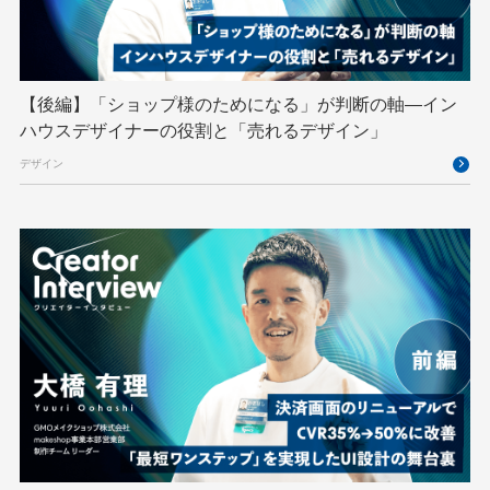
TypeScript
UI/UX
vibe
VLA
VPN
VS Code
XSS
ZTNA
アドベントカレンダー
イベントレポート
【後編】「ショップ様のためになる」が判断の軸―イン
インターンシップ
インハウス
お名前.com
ハウスデザイナーの役割と「売れるデザイン」
クリエイターインタビュー
クリエイティブ
デザイン
コンテナ
コンピュータビジョン
サイバーセキュリティ
サマーインターン
スクラム
スパム対策
スペシャリスト
セキュリティ
ソフトウェアサプライチェーン
チームビルディング
デザイン
ネットのセキュリティもGMO
ハーネスエンジニアリング
バックエンド
ヒューマノイド
ヒューマノイドロボット
フィジカルAI
プログラミング教育