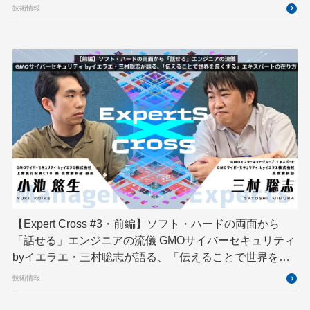
技術情報
【Expert Cross #3・前編】ソフト・ハードの両面から
「話せる」エンジニアの流儀 GMOサイバーセキュリティ
byイエラエ・三村聡志が語る、「伝えることで世界を良
くする」エキスパートの在り方
技術情報