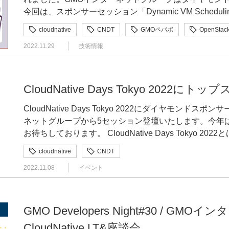
は、特定のサービスの事業部には所属しない、サービス
いる場合は、それぞれのプロバイダが入れているカスタ
おります。 簡単にいうと、主な活動としては事業部を横断したSRE活動などを行っています。詳
っている灰色の幅、これが通常の動作の範囲内としてい
今回は、スポンサーセッション「Dynamic VM Scheduli
率化、サービスレベル目標設定や、それを達成できるよ
といったこともあるかと思います。なので、使ってない
細に関してもし興味があれば、過去に登壇した資料があ
として検知をする、そういった手法になります。この赤
ります。ぜひご覧ください。イベント告知：https://developers.gmo.j
す。私の簡単な経歴としましては、2018年3月に未経
います。 カスタムリソースを作ったことはありますか？kubebuilderというジェネレータを使う
い。 もう少しチームの内容を深掘りしていくと、PFGは14名いまして、その中でさらにチームが
るポイントです。DataDogには「異常検知モニター
cloudnative
CNDT
GMOペパボ
OpenStac
GMOペパボ株式会社 技術基盤チーム シニア・プリンシパ
ッジ」枠で入社しました。昨年までは主にネットショッ
と、意外と簡単に作成することができます。主な作り方に関
細分化されており、3つのチームに分かれております。その
されています。DataDogに送られているすべてのメ
2022.11.29
技術情報
「Dynamic VM Scheduling in OpenStack」 はじめに https://speakerdeck.com/pyama86/dynamic-
運営に携わり、k8sの導入支援やGitOpsの推進など
くって学ぶkubebuilder」という資料が非常に参考
team」と呼ばれているチームで、カラーミーショップや
設定が可能になっています。さらに皆さん大好きなAWS、こ
vm-scheduling-in-openstack GMOインターネットグループのスポンサーセッションで、GMOペパ
ケットサービスのminneに注力し、サービスの信頼性
思います。特に何か実装しなくても、‘kubectl get
チームになっております。これらのサービスインの時期は2
metrics/alarmで利用することができます。このよ
ボの山下から、「Dynamic VM Scheduling in O
ることに取り組んでいます。最近ではArgo Rollout
ぶテンションが上がるので、1回作ってみると楽しいかもしれません。 カ
年ほどのサービスとなっております。 Cloud Nativeなチームと生産性の定義 本題に入る前に、ま
ッとこのようなアノマリーバンドが出てきて、AWSの
ます。 最初に軽く自己紹介をいたしますと、私はGMOペパボの技術基盤チームというところで、
や、CDNコストの削減、RailsアプリのN+1問題の解消などを行いま
んと実装することはできるのでしょうか？これはとても
CloudNative Days Tokyo 202
ずは「Cloud Nativeなチーム」と「生産性」の定義をした
いうほどすごいと思っている機能です。パブリッククラ
シニア・プリンシパルとして活動している山下と申します。Twi
は、タイトルにある通り私が担当するminneの運用において、
っただけだと、etcdに格納されたデータでしかない、
CNCFが定義しているCloud Nativeについての文
す。オンプレにも異常検知アラートが欲しい…オンプレ
CloudNative Days Tokyo 2022にダイヤモン
いうアカウントでやっております。個人でずっと面倒を
解消した話です。まず、minneのインフラ構成とそこ
てしまいますが、これにカスタムコントローラを加える
その中でも、チームビルディングに役立ちそうなものに
検知…監視…Cloud Native…Prometheusだ！という
ネットグループから5セッション登壇いたします。今年
STNSというものをやっていて、これは何かというと、旧
して、そこで得られたk8s Operatorで運用課題を
沿った状態へ収束させて、いろんなオペレーションをす
「回復性、管理力、および可観測性のある疎結合システ
常検知を実装することができないか、と考えました。 Prometheusを利用した異常検知アラート
お待ちしております。 CloudNative Days Tokyo 2022とは "CloudNative Days" は最新の活用事例
は/etc/passwdなどで管理されていたLinuxのユーザー
Operatorの詳細な実装方法などについては時間の都
このカスタムコントローラの実装が非常に大変だと僕は思っております。
付けました。あとは「堅牢な自動化」だったり、「エン
の実装 Prometheusを使用した異常検知アラートの実装の中身についてみていきましょう。異常
や先進的なアーキテクチャを学べるのはもちろん、ナレ
名前解決できるというプロダクトです。 続いて、我々GMOペパボの紹介を簡単にさせていただき
Operatorの開発をやってみたいと思った方は、ご紹介
イントは、主にこの3つです。 テストを書くことが大変複雑な処理を実装するのが大変監視のた
の労力で頻繁かつ予測どおりに行うことができる」とい
検知ってそもそも何をやったらできるのかという問いに
cloudnative
CNDT
じて登壇者と参加者、参加者同士の繋がりを深め、初心
ます。GMOペパボは、ホスティングやハンドメイド、
Section1│minneのインフラ構成 それでは、まずminneのインフラ構成から説明いたします。私が
めのメトリクスを実装するのが大変 今回は、この「複雑な処理を実装する」という部分にフォー
てできるのではないかと考えています。これらの内容を
系列データの予測という問題に置き換えることができま
2022.11.08
イベント
を提供するテックカンファレンスです。 イベント概要 開 催 日：11月21日（月）22日（火）
たってサービスを提供している会社です。もともと画面左上
担当するminneは、ハンドメイド作品をインターネッ
カスしてお話をしていきたいと思います。 複雑な処理とは何かというと、状態遷移が多い処理の
っていくと思っております。先ほど述べられていた回復
測する、これが時系列データの予測になっています。そ
10:00～18:00会 場：ハイブリッド開催 有
タルサーバーサービスから始まった会社で、そこから派
ドメイドマーケットです。数値でみると、作家・ブランド数
ことを指すと思います。様々な対象からデータを取得し
てこんな感じで生かせると思っております。回復性から
た値と、予測した値、これを比較することによって、異
ンス＋オンライン運 営：CloudNative Days Tokyo 
をご覧になった方もいらっしゃるかもしれませんが、「S
以上、モバイルアプリのダウンロード数は1,300万件
態に収束させる処理を指すと。そして、Kubernetesの概念とし
ムの体制が一時的に崩れたとしても、やるべきタスクを
できるようになります。時系列データというものに関し
制）公式ＨＰ：https://event.cloudnativedays.jp/cndt2022 事前申し込みはこちら GMOインター
の画像で作れるサービスもやっております。 CNDTは私も何度か参加したことがありますが、久
そんなminneのインフラは、AWSとプライベートク
GMO Developers Night#30 / G
があります。これをそのまま忠実に実装していくのが結
現状のチームの状態を管理できている、例えばチームが
ータのことを指します。例えば年間の気温の推移とか、
ットグループからの登壇 スポンサーセッション（Keynote） 11/21（月）11:35-11:55 @ TrackA
しぶりにオフライン開催で最高だなと思っている次第です
います。ペパボではNyahと呼ばれるOpenStackベ
て他の資料に回しますが、何度もループを回して理想状
る状態が、管理力のあるチームだと思っております。あ
列データですね。システムのメトリクスも時系列データとい
CloudNative LT&座談会