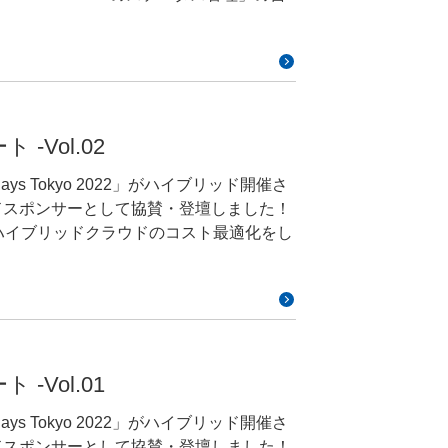
/developers.gmo.jp/25932/
ケールさせる必要があるということです
視します。この想定より高くなっていな
しきい値を用いてアラートを発報する手
stom
ます。対象者はチームでの開発を行ってい
みます。特定の基準を超えた場合にアラ
の高橋 拓也が発表させていただきます。
超えたらアラートを出すとか、レスポンス
u-kubernetes-custom-controller-nozhuang-
ムグループというところで仕事をしていま
 では、このしきい値は
してはSREがメインで、あとはスクラム
から決めていくことが一般的だと思いま
ト -Vol.02
Kubernetesといじることが好きで、
好きなミドルウェアはNginxです。趣味
0%だから60%にしよう、そういったよう
Days Tokyo 2022」がハイブリッド開催さ
終わったら自宅サーバーをもう1個飼おう
技術書が好きで古本屋などへ行ったら見
たいピーク時に60%を実はちょっとだけ
ドスポンサーとして協賛・登壇しました！
にはもうベースが50%を超えてしまっ
担減&ハイブリッドクラウドのコスト最適化をし
はすべて終了してしまうのですが、明日
システムの開発プロジェクトに開発メンバーと
起こりがちと思います。そういう場合
。イベント告知：
ーフセッションが2本予定されております。ぜひ
運用開発ということで、こちらも2年ぐら
きい値を都度見直していくのってすごく
にGMOペパボへ入社して、ちょうど1年
す。ではしきい値をもともとどういう理
&ハイブ
次は所属チー
いった挙動でそれと違う挙動を見つける
sの自作リソースを作成できる機能のこと
に、私が所属しているのはPFGというと
の挙動、というものを発見する、そして
ua 「k8s Operatorで運用負
指します。’kubectl get ○○’な
を確保し、成長に合わせて適切な環境を提
があります。こちらを今回ご紹介したい
」と題しまして、GMOペパボ株式会社 菅
クラスタでこのカスタムリソースの定義
、サーバーの調達やキッティングに留ま
ト -Vol.01
してみるとどうなるでしょうか。だいたいこのくらい出
ラウド環境の検証や選定を行い、必要に応
表現されます。何らかの方法で通常の動作という
Days Tokyo 2022」がハイブリッド開催さ
所属する技術部プラットフォームグループ
合、例えばEKSとかGKSなどを使って
事業の成長を支えるというものになって
を指定します。今ここの下のグラフに映
ドスポンサーとして協賛・登壇しました！