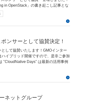
横断のSRE組織です。サービス運用の効
ムリソースディフィニションが出てくる
る幅です。その幅を超えたら異常である
ng in OpenStack」の書き起こし記事とな
うにするための支援などを行っていま
という方はたぶんいらっしゃらないと思
るので、こちらのスライドをご覧くださ
いところ、これが異常だと判断されてい
p/25932/ 登壇者（敬称略）
験者向け研修付き採用制度の「ペパボカレ
」という名前でこの異常検知アラートが提供
k
ル山下 和彦（＠pyama86）
プ作成サービスのカラーミーショップの
しては、zoetroさんという方の「つ
中でも私が入っているのは「pfg-ec-
トリクスに対して、この異常検知モニターは
を行ってきました。現在はハンドメイドマー
になるので、ぜひこちらをご覧いただければと
Goopeといったサービスを主に見ている
ちらに関してもCloudWatchの
とエンジニアの生産性を向上させるあらゆ
 （自分の作ったリソース）とやるだけでもだい
005年からや2009年からなので、17
うに、プルダウンから簡単にパッと選んだらパ
penStack」というテーマでお話しさせていただき
s導入によるプログレッシブデリバリーの実現
スタムリソースをきち
監視はこれだけで実はよいのではないかと
した。 本日お話しするの
大変で、というのもリソースを単体で作
2にトップスポンサーとして協賛決定！
いと思います。Cloud Nativeとは、
ウドいいなあ、AWSいいなあ、と思いま
tterやGitHubは「＠pyama86」と
k8s Operatorを開発して運用課題を
それ以上でもそれ以下でもない情報になっ
章があるので、こちらから抜粋しております。
向けの異常検知アラート…オンプレ異常
ドスポンサーとして協賛いたします！GMOインター
見ているプロダクトがありまして、
にあった運用課題について説明します。そ
と、それによって操作対象をリソースに
関して赤字を引いております。特に、
ことで、Prometheusをデータソースとした異
はハイブリッド開催ですので、是非ご参加
来LDAPとかMySQL、もしく
解決することのメリットについて説明します。
ることができるようになります。しかし
ムを実現します」という部分に私は目を
やグループを、HTTPベースのJSON APIで
合上触れられませんので、発表を聞いて
 コントローラの大変ポ
ジニアのインパクトのある変更を最小限
ッジの共有やディスカッションの場を通
する書籍やWebページ等をご覧ください。
ったところに、何かしらのチームに対し
関してですが、異常検知というものは時
者から熟練者までが共に成長できる機会
あとはECとか、いろいろな事業領域にわ
それぞれまとめますと、以下のようにな
す。既知のデータを使って未来の値を予
にあります「LOLIPOP!」というレン
ト上で販売・購入できる国内最大級のハン
性、管理力、可観測性は、チームにおい
して、実際にメトリクスとして収集され
明セントラルタワーホール&カンファレ
生してECやハンドメイド、最近だとCM
は80万件以上、作品数は1,500万点
て、そのデータをこねこねして目的の状
見ていくと、障害時や不測の事態でチー
常であるかどうかというのを見ることが
2022 Committee参加費用：無料（事前登録
UZURI」という好きなアイテムを自分
以上の大規模なサービスとなっています。
てReconciliation Loopという概念
こなせている状態、管理力については、
ては、この時間軸に沿って並べられたデ
ネ
ラウドのハイブリッドクラウドで構成されて
MOインターネットグループ
構大変です。今回は詳しい説明を割愛し
抱えている不安要素などを把握できてい
株価の推移とか、そういったものが時系
。ただ、これは録画で、今日は10月19
ースのプライベートクラウドを持っています。
態に収束させるような動作のことを指し
とは分かりやすいところでいうと、可観
えます。Prometheusに格納されるデ