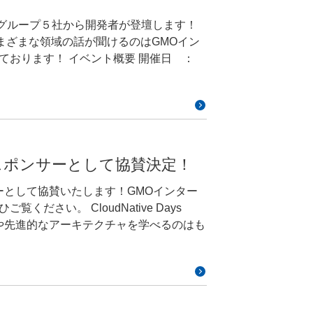
ko YamashitaGMOペパボ株式会社 シニア・プリ
のパートナーの皆さんと一緒に楽しくお喋り
ラスタを運用しており、ほとんどのアプリケーショ
義される生産性を可視化できている状態
パボにおいては、OpenStackを用いたプ
ずかしい感じで録画をしています。 今
タで動作しているアプリケーションは同一の
中でリソースの状態を更新したり、別の操作対象
ターネットグループ５社から開発者が登壇します！
ータの予測モデルとしてはいくつか存在
bernetesのデータプレーンを含む
、そのあとに発生した問題に触れて、そ
Sへ専用線接続されているため、相互の環境は透過
を理想的な状態へ収束させるという流れ
。さまざまな領域の話が聞けるのはGMOイン
ている状態、弾力性はメンバーが増えて
Mというのがあります。まずARIMAモデ
解決したのかを紹介します。 CfPセ
余れば結婚における大事なこと42選につ
BやCache等はAWSのマネージドサ
ト概要 開催日 ：
減ってしまったとしても、タスクの引き
g Averageの略で、自己回帰(AR)と差分(I)、移動
からもアクセス可能になっています。ま
いきたいと思います。ローリングアップ
オンライン登壇企業：GMOインターネッ
「Cloud Nativeなチーム」と定義
たいです。DataDogの異常検知モニタ
式会社 SRE @ch11aki GMOペパボが提
つはOpenStack、これはオンプレミ
Nyahにつ
しくないですか？僕は実装できる気がしませ
トウェイ GMOあおぞらネッ
評価されているみたいです。対して
ています。プライベートクラウドは安価
が1,000台ほど動いています。ここは先
であるということです。同程度のスペック
一部の割合を順繰りに更新していくような
んな方の
ーム」も同じくモダンなツールを使っているチ
リカレントニューラルネットワークというものを使
、それを補うためにパブリッククラウド
る環境になります。続いてBaremetal
ストが数分の一で済みます。しかし一方で短所
つずつ新しいバージョンに更新していく、
ものらしいです。今回はARIMAの方を
これまで職人技で調整していたパブリッ
物理サーバーの上へそのままOSをインス
ィに制約があります。ある程度の余剰は
から
ターネットグループに興味のある方 セッシ
資源に対し、どれくらいの成果が得られ
ratorを開発し自動で行うようにしました。
系としてEKSを使っているほか、データスト
。 minneでパブリック
プデートを見ていきたいと思います。今回
とで、サービスに対するシステムの開発な
数、パラメータを与えるだけで使えるモ
1にトップスポンサーとして協賛決定！
て解説します。 11/21（月）
しています。GCPは、一番はBigQuaryで
成を選択している理由としてはいくつか
されたと、次はこの真ん中の青いPodをアッ
ンジニア長谷川泰斗 『fargate
度、例えば特定リポジトリでのデプロイ
た。あとはGPUを使わなくて済むから
penStackの待機系としてGKEを使
策です。社内で運用しているサービスのた
ドスポンサーとして協賛いたします！GMOインター
が消えてしまった、delete podしたと
ームが割り振られたタスクがあって、その
採用実績は実は結構豊富で、先ほど
akutaka1220Kubernetes の強力な
sを最近動かしているのが主にあって、
ます。その際のリスクを考慮していま
udNative Days
応答がなくなってしまった場合も考えら
を生産性の指標として挙げております。
が、詳しくはSeasonal-ARIMA、季節
ler による機能の拡張が挙げられます。しかし、そ
talサーバーが並んでいて、その上に
いリソースは基本存在せず、万が一の時に
作るのが正しいのか、赤い状態で作るのが正
レーを食べながら語る人編～ を解説しま
の季節性ARIMAモデルのことをARIMA
に、Controller が処理を実施する
したVMの上にKubarnetesを構築してその上
しては、安価な
て登壇者と参加者、参加者同士の繋がり
やって判断しましょうか？というような
 『クラウド環境で育っ
いるサービスが冒頭でも述べたようにサ
igQuery MLの時系列予測モデルと
が実装した Controller や有名
esについても自社でエンジンを開発していて、そ
最大限に活かしつつ、部分的にマネージ
スです。 イベント概要 開
ております。そういった中でSREとして
富に世の中でよく使われているものみたい
装とそれぞれの特徴について解説します。
、保守運用をしたりとか、そんな感じで運用し
す。運用負荷の高いDBやCacheなどは
金）12:00～19:00会 場：オンライン運
が削除されてしまった場合のようなイレギ
成図がないなど、暗黙知に頼り切った運
装のイメージが掴める内容とする予定です。
ビスを利用して、ステートレスなリソースに関
加費用：無料（事前登録制）公式ＨＰ：
い。これらをまとめて、リソースの状態
ローグにもあったように、2021年11月
題は、CPU Stealに起因したもので
非常に難しいと感じております。 状態
e」をテーマにトークを展開します！＜登壇者
たというのがありました。体制変更後に
索する探索してできたモデルに対して結