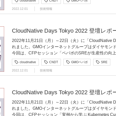
cloudnative
CNDT
GMOペパボ
https://developers.gmo.jp/25932/ 登壇者（敬称略） GMOペパボ株式会 プリンシパルエンジニア
2022.12.01
技術情報
高橋 拓也（@takutaka1220） 「しきい値監視からの卒業！ Prometheus による機械学習を用いた
異常検知アラートの実装」 https://speakerdeck.com/takutakahashi/sikiizhi-jian-shi-karanozu-ye-
prometheus-niyoruji-jie-xue-xi-woyong-itayi-chang-jian-zhi-ar
らの卒業！Prometheusによる機械学習を用いた異常
CloudNative Days Tokyo 2022 登壇レポー
ペパボの高橋 拓也が発表させていただきます。 今回のアジェンダはこのようになっておりま
2022年11月21日（月）～22日（火）に「CloudNative 
す。 自己紹介 まず軽く自己紹介させてください。私はGMOペパボでインフラエンジニアをやっ
れました。GMOインターネットグループはダイヤモン
ております高橋拓也と申します。コードを書くこととKub
今回は、CFPセッション「ペパボのSREが生産性の向上を目
いることが自慢です。たくさんあります。宣伝です。GMO
した話」の書き起こし記事となります。ぜひご覧くださ
セッション登壇しております。もうすでにすべて終わっ
cloudnative
CNDT
GMOペパボ
SRE
https://developers.gmo.jp/25932/ 登壇者（敬称略） GMOペパボ株式会社 技術部プラットフォー
放送されますのでそちらをご覧ください。 それではアジェンダの続きにいきます。 監視どうして
2022.12.01
技術情報
ムグループ（PFG）渡部 龍一（@ryuichi_1208） 「ペパボのSREが生産性の向上を目指しCloud
ます？ 「監視どうしてますか？」という話です。大クラウドネイティブ時代においてもなくなら
Nativeなチーム作り実践した話」 https://speakerdeck.com/ryuichi1208/pepabonosregasheng-
ないもの、それは監視です。いろいろな監視手法があり
chan-xing-noxiang-shang-womu-zhi-sicloud-nativenatimuzuo-ri
視したりとか。監視対象もたくさんあります、CPUと
は、パパボのSREが生産性の向上を目指しCloud Nat
が動いているかとか、いろいろあります。監視はめちゃ
CloudNative Days Tokyo 2022 登壇レポー
ルでお話ししていきます。 最初に、簡単にプロローグの話からしていきます。これは2021年の
していただけるかなと思います。 では監視するものっていうのはどういうものがあるのか、だい
2022年11月21日（月）～22日（火）に「CloudNative 
11月頃の上司と私の会話になります。「チームの体制
たいこんな感じかなというのがあります。システムのメ
れました。GMOインターネットグループはダイヤモン
みない？」という声をかけていただき、私は二つ返事で
率などが想定よりも高くないか、あるいは低過ぎないか
今回は、CFPセッション「実例から学ぶ Kubernetes Cust
と回答しました。それに追加した情報としては、「今後
テータスコードが200が多いか404が多いか、500が