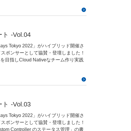
atonoshi-zhuang 「しきい値監視か
検知アラートの実装」と題しまして、GMO
ト -Vol.04
Days Tokyo 2022」がハイブリッド開催さ
ドスポンサーとして協賛・登壇しました！
ernetesが好きで、自宅サーバを飼って
指しCloud Nativeなチーム作り実践
ペパボでは今回のCNDT2022で合計5
い。イベント告知：
てしまっているので、後日アーカイブが
ますね。外形監視したりメトリクスを監
woshi-jian-sitahua プロローグ 本日
かレスポンスコードとかプラットフォーム
iveなチーム作りを実践した話というタイト
めちゃ大変ですよね、これは皆さん同意
ト -Vol.03
Days Tokyo 2022」がハイブリッド開催さ
変わるんだけど、スクラムマスターやって
トリクスだとCPU使用率とかメモリ使用
ドスポンサーとして協賛・登壇しました！
「やったことないけどやってみます！」
、あとサービスメトリクスに関してはス
om Controller のステータス管理」の書
も人増えたり移動したりってのは短期的
出ていないかとか、リクエストレイテンシに