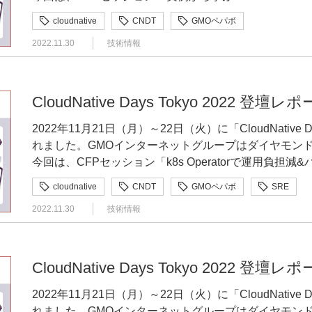
き起こし記事となります。ぜひご覧ください。イベント告知：https:/
に発生する予定です」ということで、私は「チームをス
関しては遅過ぎないかとか、そういったようなことを監
cloudnative
CNDT
GMOペパボ
登壇者（敬称略） GMOペパボ株式会社 プリンシパルエンジニア高橋 拓也（@takutaka1220）
ね」と理解しました。 本日のセッションは、スクラム経験がほぼなかった私が、SREチームのス
いか低くなっていないかといった部分に関しては、主に
2022.11.30
技術情報
「実例から学ぶKubernetes Custom Controllerの状態管理」 「実例から学ぶKubernetes Cu
クラムマスターとして1年間奮闘したお話となっており
法がよく行われます。これをしきい値アラートと呼んで
Controllerの状態管理」と題しまして、GMOペパボ
るすべての方と思っております。 自己紹介 最初に、簡単に自己紹介をさせていただきます。私は
ートを発報する手法です。例えばCPU使用率が80%を
https://speakerdeck.com/takutakahashi/shi-li-karaxue-b
渡部 龍一と申します。所属は、技術部プラットフォー
タイムが2.0秒を上回ったらアラートを出すとか、そういった手法です。
tai-guan-li 自己紹介 まず最初に自己紹介をさせてください。GMOペパボでインフラエンジニアを
す。以降、「PFG」と省略させていただきます。役割と
どうやって決めていくのかといいますと、平常時の負荷
CloudNative Days Tokyo 2022 登壇レポー
やっております高橋 拓也と申します。コードを書くことと、
マスターを兼任しております。好きな言語はGo言語で、
す。平常時のCPU使用率がだいたい40%で、高くても5
2022年11月21日（月）～22日（火）に「CloudNative 
自宅サーバーを飼っていることが僕の自慢です。これが
は旅行、ドライブだったり技術書集め、ちょっと古めの
なことをよくやられると思います。そういう場合、だい
れました。GMOインターネットグループはダイヤモン
かなと思っております。おすすめを教えてください。 宣伝です。GMOペパボでは、CNDT2022
ています。 セッションの内容にも関わるので、ちょっとだけ経歴についてお話しさせていただき
超えてしまってアラートが頻発してしまうとか、繁忙期
今回は、CFPセッション「k8s Operatorで運用負
で合計5セッションの登壇を実施しております。本日分
ます。2017年から2019年は、Linux向けファイル
て、ずっとアラートが出ているとか、そういったことが
た話」の書き起こし記事となります。ぜひご覧ください
11月22日、Track Fで13時20分から14時の間にハ
して参画していました。そのあとは、ニュースサイトの
は、しきい値を見直していくと思うのですけれども、し
cloudnative
CNDT
GMOペパボ
SRE
https://developers.gmo.jp/25932/ 登壇者（敬称略） GMOペパボ株式会社 技術部プラットフォー
こちらをご覧ください。 Kubernetes Custom Controllerの難しさ Kubernetes Custom Controllerの
い開発メンバーとして参画しておりました。2021年7月
大変です。何回やるのだっていう感じになってしまいま
2022.11.30
技術情報
ムグループ シニアエンジニア/SRE菅原 千晶（@ch11aki） 「k8s Operatorで運用負担減
難しさについて語っていきたいと思います。 みなさん、カスタムリソースというものを使ってい
前、2021年11月に現チームのスクラムマスターになりました。 所属チームの紹介 
由で定めていたかといいますと、その普段の挙動がどう
リッドクラウドのコスト最適化をした話」 https://speakerdeck.com/ch1aki/k8s-operatordeyun-
ますでしょうか？カスタムリソースとは、Kubernete
ムの紹介をさせていただきます。先ほど申しましたよう
ためにしきい値を決めていた、そうですね。このいつも
yong-fu-dan-jian-and-haiburitudokuraudonokosutozui-shi-hua-wositah
と、その機能で作られたサードパーティーなリソースのことを主に
ころで、役割としてはGMOパパボのサービスの可用性
違う挙動を発見するといった手法に異常検知という手法
荷軽減とハイブリッドクラウドのコスト最適化をした話
どで操作できるようになるようなリソースです。身近な
供するグループとなっております。ミッションとしては
CloudNative Days Tokyo 2022 登壇レポー
と思います。 異常検知アラートとは 「異常検知」という言葉は聞き慣れない言葉の人もいるかな
原 千晶が発表します。 改めまして、GMOペパボの菅原 千晶と申します。弊社ではあだ名文化が
であるCustom Resourcce Definitionをget
らず、SREによるサービスレベルの向上や、あとはク
と思いますが、Anomaly Detectionという英語で
2022年11月21日（月）～22日（火）に「CloudNative 
あり、社内では「akichan」と呼ばれています。私が
てくると思います。マネージドなクラスタを使っている場
じて事業部門のアプリケーションの改善、開発を通して
ものを定義します。そして通常の動作の範囲内とする幅
れました。GMOインターネットグループはダイヤモン