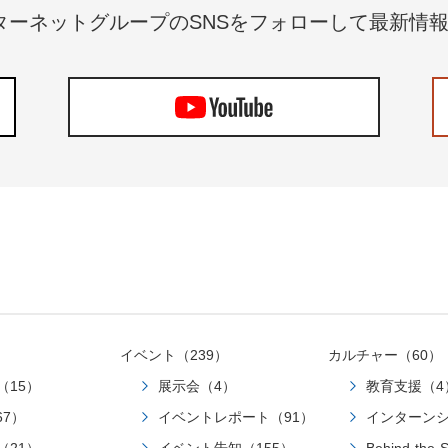
HTML and CSS. It should have a left-aligned message bub
キュメントサイト 料金についてはこちらをご確認ください。 料金｜VPSならConoHa 標準の
ターネットグループのSNSをフォローして最新情
fixed input field at the bottom. """ # AIが返してくるコードのイメージ（HTML抜粋） <div
100GB のボリュームは、VM からデタッチされた状
class="chat-bubble left">こんにちは、今日は何を作りますか？<
ますが、有料オプションの 200GB, 500GB であれ
right">Vibe Codingの記事を作ってるよ！</div> コーディングは今、設計というより“即興演奏”に
ります。 したがって、高価な GPU インスタンスは使用しないときは削除し、必要なときボリュ
近づいています。つまり私たちは、AIという共演者と
ームから作るといった利用も可能です。 テンプレート 記事執筆時点で、コンパネからは GPU の
ターのような存在になってきているのです。 AI駆動開発 × プロトタイプ思考：その相性 Vibe
イメージテンプレートとして下記が利用可能です。 OS：Ubuntu 22.04アプリケーション：
Codingは、以下の2つの開発思想と非常に相性が良いです。 ● AI駆動開発（AI-Dr
NVIDIA Container Toolkit、Automatic1111、 InvokeAI 昨年リリースされた「Ubuntu 24.04」につ
Development） ・AIがコードを生成、人間がプロンプト・レビュー・改善に専念 ・「Prompt
いて、昨年記事の時点では一部サポートしていないアプリケ
First」の発想 ・スパイク開発との親和性が高い ● プロトタイプ駆動開発（Prototype-Driven
ましたが、現在はサポートが進んでいます。 公開 API であれば、VPS で提供されているテンプ
Development） ・仕様より“まず動くもの” ・UI/UXの仮説検証に強い ・フィードバックループを
レートも利用可能になるため、「Ubuntu 24.04」を使用します。 VM 作成 セキ
高速化 これらを融合することで「直感 → 実装 → 共有 → 学び」のループが高速化されます。 職
作成 公開 API や OpenStack CLI からでも作成可能ですが、コンパネから作成するのが簡単で
種別：Vibe Codingの使いどころマトリクス 職種活用シーンの例得られるメリット注意ポイント
す。 今回はトークン認証は設定しないため、利用したい IP アドレス指定でセキュリティグルー
PM機能要件のプロトタイプ化ユーザーストーリーの視
プを作成します。 必要なポートは下記です。 SSH 用：22/tcpOllama 用：11434/tcp ブートストレ
会話が早くなるラフで十分”の線引きが必要デザイナーU
ージ作成 openstack volume create --size 200 --bootable \ --image vmi-ubuntu-24.04-amd64 gmo-
ョンの試作仮説検証の高速化チームとの視覚的な合意形
developer-blog-demo エラーが出る場合、イメージ一覧取得コマンドで存在しているか確認して
イベント（239）
カルチャー（60）
判断力BizDev / 営業企画顧客提案用デモUI生成業務
ください。 openstack image list --public NVIDIA Container Toolkit 用 cloud-init user-data 作成 今
（15）
展示会（4）
教育支援（4
能に実装可能性の見極めには現場連携が必須CS / オペ
回は素の Ubuntu テンプレートのため、cloud-init の user-dat
の原型作成課題→改善提案→共有の流れが早くなる管理
レート相当までパッケージをインストールします。 NVIDIA Container Toolkit・CUDA の導入後、
67）
イベントレポート（91）
インターンシ
エンジニア / 学習者フロント練習、API設計の理解成果
GPU を認識するには再起動が必要であるため、ollam