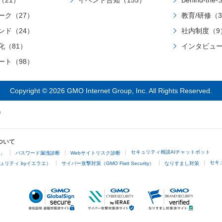
（21）
イベント告知（155）
Behind-the
ドの“理由”を考える習慣づけ 職種にかかわらず、「AIをどう使い分け、活かし、連携させるか」
ます。 CUDA Installation Guide for Linux — Installation Guide for Linux 12.9 documentation 出来
ーク（27）
教育/研修（3
という視点は今後ますます重要です。複数AIを活用し統
上がったスクリプトは下記となります。 #cloud-config merge_how: - name: list settings: [append]
覚が、今後のスキルの中核になっていくでしょう。
あ
ンド（24）
社内制度（9
- name: dict settings: [no_replace, recurse_list] runcmd: - echo --- Install and Upgrade apt package
見て、「いや、自分たち中堅エンジニアは？」と思った方へ。 実は、Vibe Coding
--- - echo - apt-get update - apt-get upgrade -y - apt-get -y
化（81）
インタビュー
に活用できるのが中堅層です。 ・チームに“どう伝えるか”という観点でプロンプトを設計する ・
Install NVIDIA Container Toolkit --- - echo - wget -O /roo
ート（98）
属人化しがちな生成プロンプトのテンプレを共通資産化する ・スパイク開発の成果を構
https://developer.download.nvidia.com/compute/cuda/re
Wikiに落とし込む AIをただ使うだけでなく、「この場面で、どのAIに、どう指示するか」を判断
1_all.deb - dpkg -i /root/cuda-keyring_1.1-1_all.deb - apt-g
する能力 それが、AI時代の“AIQ（AI Intelligence Quotient）”です。中堅エンジニアにこそ、AIQの
Copyright © 2026 GMO Internet Group, Inc. All Rights Reserved.
container-toolkit cuda - echo - echo --- Reboot --- - echo - shutdown
設計力が求められています。
Vibe Codingに潜む課題とその処方箋
user-data を読み込ませて VM を作成します。 一度セットアップした VM をボリュームだけ残し
品質のばらつき静的解析・テスト自動化・AIレビュー補完
て再作成する場合、user-data は不要です。 openstack server create --flavor g2l-t-c20m128g1-l4 \ -
ンプトログの保存＋コメント付きPR運用属人化しやすい
-volume gmo-developer-blog-demo \ --property "instan
Vibe会仕様とコードの乖離要件→画面→データ設計の
--security-group allow_from_myip --password {パスワード} \ --
ついて
AIは奏でる、構成するのは私たち Vibe Codingは、AIに譜面を渡し、演奏させるようなもの。で
ミングでエラーが発生する場合、GPU サーバーの利用
セキュリティ相談AIチャットボット
4」
パスワード漏洩診断
Webサイトリスク診断
も、その楽曲に“構造”を与え、どんな物語を奏でるかを決めるのは人
コントロールパネルから GPU サーバーの作成画面が
セキ
ュリティ byイエラエ）
サイバー攻撃対策（GMO Flatt Security）
なりすまし対策
る」という話ではありません。どの場面で、どのAIに
Ollama 準備 Ollama を直接インストールする方法もありますが、今後 TLS 暗号化、トークン認証
れを設計し、チームに届け、知として残す。そこにこそ
を haproxy 等を経由し実装できるようにコンテナにて起動します。 docker run -d --
ます。 Vibe Codingはその実践の入り口。プロンプトという楽譜を使いこなし、動くシステム
restart=always -v /usr/share/ollama/.ollama:/root/.ollama
を、誰かの価値につなげていくその手触りを持った人こ
allow 11434/tcp comment 'ollama' 今回使用するモデルをダウンロードします。 docker exec
はずです。
ollama ollama pull gemma3n:latest docker exec ollama olla