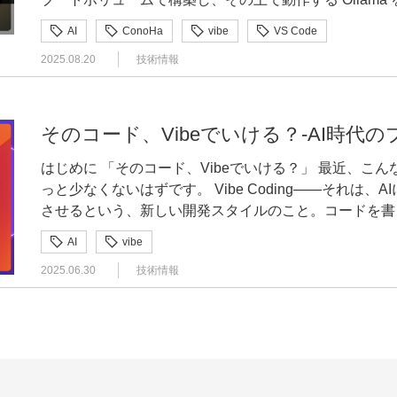
できるようにし、Vibe Coding の環境を整えてみます。 やりたいこと 昨今 GitHub Copilot などの
AI
ConoHa
vibe
VS Code
AI によるコーディング支援、さらにはバイブコーディ
2025.08.20
技術情報
た。 これらの活用は OSS の開発や個人的なものでは問題なくとも、用途によっては外部に情報
を送信するのはためらわれる場合もあるかもしれません。 その場合、ローカルで実行可能な L
や、ConoHa のようなサーバー上で LLM を実行させる、とい
Copilot 自体はローカル等では実行できませんが、Visual 
そのコード、Vibeでいける？-AI時代
Continue を使うと、Ollama などを使用してロ
はじめに 「そのコード、Vibeでいける？」 最近、こんな言葉を社内で聞くようになった人は、き
Continue - open-source AI code assistant - Visual Studio Market
っと少なくないはずです。 Vibe Coding——それは、AIに自然言語で指示を出してコードを生成
NVIDIA L4 サーバー ConoHa では NVIDIA の H100 と L4 のサーバーを提供しています。 GPUサ
させるという、新しい開発スタイルのこと。コードを書く
ーバー-AI開発や画像生成に｜VPSならConoHa プラン、利用開始の方法については、2024年7月
る”という表現のほうが近いかもしれません。Vibe Co
に投稿した下記の記事でも紹介しています。 今回も NVIDIA L4 を使用します。
AI
vibe
の成長曲線を跳ね上げるトリガーになります。 本記事では、このVibe Codingというアプローチ
https://developers.gmo.jp/technology/46300/ 公開 API ConoHa では OpenStack 準拠の公開 API が
2025.06.30
技術情報
がどのようにプロトタイプ開発を変えるのか、そしてそ
利用可能です。 公開API(ConoHa VPS Ver.3.0)｜ConoHaドキュメントサイト 今回は、直接公開
ナー・BizDevなど、すべての開発関係者が“バイブコ
API を利用するのではなく、OpenStack CLI を使用します。 下記ページを元に環境を
あくまで個人の見解でに紹介していきます。 Vibe Codingとは？ 直感からはじまるコード作成
openstack token issue によるトークン発行ができることを前提とします。
Vibe Codingは、ChatGPTやGeminiのような生
ConoHaドキュメントサイト ブートストレージ容量追加 これまで 512MB プラン以外は 100GB の
る」だけで、コードやUIの原型を作ってもらう開発スタイルです。 たとえば、
ブートストレージが標準提供されていましたが、2025年6
でUIコードが返ってきます。 # Vibe Codingのプロンプト例 """ Create a simple chat UI using
ますが、「200GB」「500GB」も利用できるようになりました。 ブートストレージ