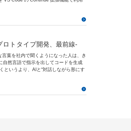
ングなども知られるようになってきまし
LM
った方法があります。 GitHub
Studio Code の拡張機能である
のプロトタイプ開発、最前線-
ーカルやサーバー上で実行することができます。
placeOllama ConoHa のご紹介
というより、AIと“対話しながら形にす
dingは単なる効率化ツールではなく、個人
れがエンジニアだけでなく、PM・デザイ
ーダー”となって活用できる時代について、
準備し、
 OpenStack CLI｜
成AIに対して「自然言語でやりたいことを伝え
こんなプロンプト
月より公開 API からの利用限定となり
｜ConoHaド