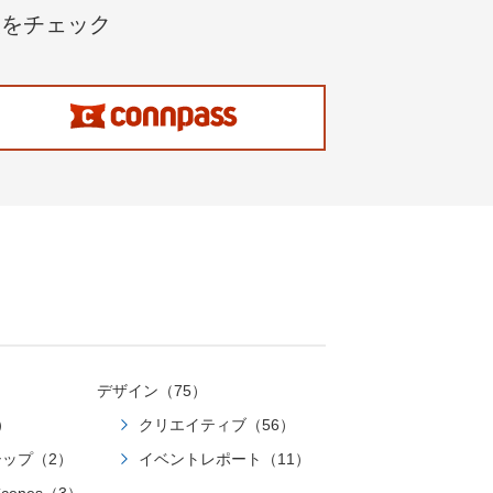
ble, a right-aligned user bubble, and a
報をチェック
態が長時間続くと自動的に削除されてしまい
/div> <div class="chat-bubble
ばデタッチ状態が長く続いてもボリュームは残
リアルタイムに作り上げるオーケストレー
iven
ーションもあり 22.04 を採用してい
ュリティグループ
覚化要件のブレを減らせるエンジニアとの
X設計前のUIイメージ生成インタラクシ
成AIの出力を鵜呑みにせず目的に照らす
デザイン（75）
フローの可視化“画面で語れる”プレゼンが可
）
クリエイティブ（56）
レーション内部ツールの試作、FAQボット
a で NVIDIA Container Toolkit テンプ
・保守の想定が抜けがちなので注意若手
ップ（2）
イベントレポート（11）
が見える → 学びが定着しやすい生成コー
a などのインストールは別途行うことにし