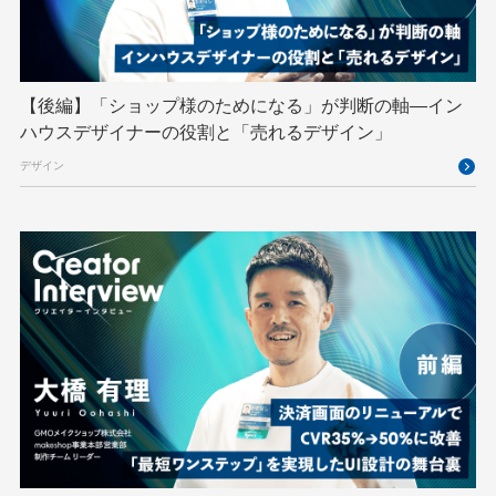
TypeScript
UI/UX
vibe
VLA
VPN
VS Code
XSS
ZTNA
アドベントカレンダー
イベントレポート
【後編】「ショップ様のためになる」が判断の軸―イン
インターンシップ
インハウス
お名前.com
ハウスデザイナーの役割と「売れるデザイン」
クリエイターインタビュー
クリエイティブ
デザイン
コンテナ
コンピュータビジョン
サイバーセキュリティ
サマーインターン
スクラム
スパム対策
スペシャリスト
セキュリティ
ソフトウェアサプライチェーン
チームビルディング
デザイン
ネットのセキュリティもGMO
ハーネスエンジニアリング
バックエンド
ヒューマノイド
ヒューマノイドロボット
フィジカルAI
プログラミング教育