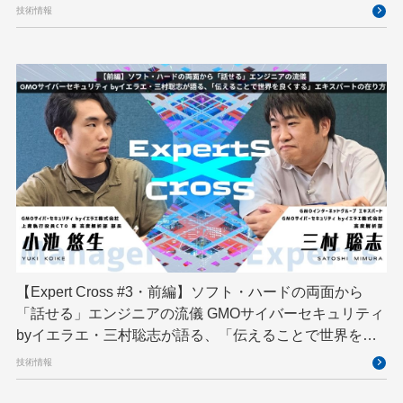
技術情報
【Expert Cross #3・前編】ソフト・ハードの両面から
「話せる」エンジニアの流儀 GMOサイバーセキュリティ
byイエラエ・三村聡志が語る、「伝えることで世界を良
くする」エキスパートの在り方
技術情報