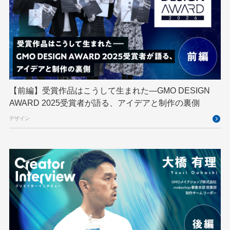
GMOペイメントゲートウェイ
GMOペパボ
GMOメイクショップ
GMOメディア
GMOロボッツ
GMO大会議
GMO天秤AI
Go
GPUクラウド
GTB
Hack-1グランプリ
IETF
iOS
IoT
ISUCON
Japan Drone
JapanDrone
【前編】受賞作品はこうして生まれた—GMO DESIGN
AWARD 2025受賞者が語る、アイデアと制作の裏側
Java
JJUG
JSAI2026
K8s
デザイン
Kaigi on Rails
Kids VALLEY
LLM
MCP
MetaMask
MySQL
NFT
OpenStack
Perl
PHP
PHPcon
PHPerKaigi
Python
RFC
RPA
Ruby
SECCON
Selenium
Spectrum Tokyo Meetup
splunk
SRE
Takumi byGMO
Terraform