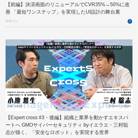
【前編】決済画面のリニューアルでCVR35%→50%に改
ブロックチェーン
フロントエンド
ペアリング暗号
善 「最短ワンステップ」を実現したUI設計の舞台裏
ゆめみらいワーク
リモートワーク
デザイン
レンタルサーバー
ロボット
ロボティクス
京大ミートアップ
京都大学
人型ロボット
人工知能
人工知能学会
国際ロボット展
国際標準化
基礎
多拠点開発
大阪公立大学
宮崎オフィス
強化学習
応用
技育プロジェクト
技術広報
技術書典
拡張知能
新卒
新卒研修
映像
映像クリエイター
暗号
業務効率化
【Expert cross #3・後編】組織と業界を動かすエキスパ
機械学習
決済
生成AI
産学連携
ートへ GMOサイバーセキュリティ byイエラエ・三村聡
研究開発
耐量子暗号
脆弱性診断
開発者
志が描く、「安全なロボット」を実現する世界