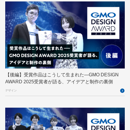
Designship
developer
DevRel
DevSecOpsThon
Docker
DTF
Engineering Journey
expert
EXPERT CROSS
GMO AI＆ロボティクス商事
GMO AIR
GMO DESIGN AWARD
GMO Developers Day
GMO Developers Night
GMO Flatt Security
GMO GPUクラウド
GMO Hacking Night
GMO kitaQ
GMO SONIC
GMOアドパートナーズ
【後編】受賞作品はこうして生まれた—GMO DESIGN
AWARD 2025受賞者が語る、アイデアと制作の裏側
GMOアドマーケティング
GMOインターネット
デザイン
GMOインターネットグループ
GMOインターネットグループ陸上部
GMOグローバルサイン
GMOコネクト
GMOサイバーセキュリティ byイエラエ
GMOデジキッズ
GMOブランドセキュリティ