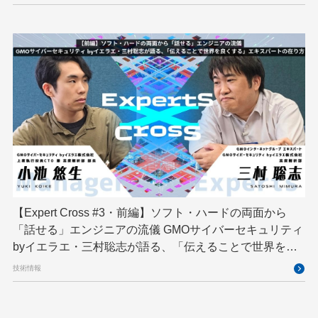
【Expert Cross #3・前編】ソフト・ハードの両面から
「話せる」エンジニアの流儀 GMOサイバーセキュリティ
byイエラエ・三村聡志が語る、「伝えることで世界を良
くする」エキスパートの在り方
技術情報