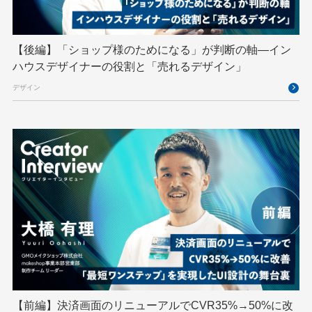
VS Code
XSS
ZTNA
アドベントカレンダー
イベントレポート
【後編】「ショップ様のためになる」が判断の軸―イン
インターンシップ
インハウス
お名前.com
ハウスデザイナーの役割と「売れるデザイン」
クリエイターインタビュー
クリエイティブ
デザイン
コンテナ
コンピュータビジョン
サイバーセキュリティ
サマーインターン
スクラム
スパム対策
スペシャリスト
セキュリティ
ソフトウェアサプライチェーン
チームビルディング
デザイン
ネットのセキュリティもGMO
ハーネスエンジニアリング
バックエンド
ヒューマノイド
ヒューマノイドロボット
フィジカルAI
プログラミング教育
【前編】決済画面のリニューアルでCVR35%→50%に改