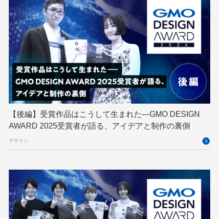
DevSecOpsThon
Docker
DTF
Engineering Journey
expert
EXPERT CROSS
GMO AI＆ロボティクス商事
GMO AIR
GMO DESIGN AWARD
GMO Developers Day
GMO Developers Night
GMO Flatt Security
GMO GPUクラウド
GMO Hacking Night
GMO kitaQ
GMO SONIC
GMOアドパートナーズ
【後編】受賞作品はこうして生まれた—GMO DESIGN
AWARD 2025受賞者が語る、アイデアと制作の裏側
GMOアドマーケティング
GMOインターネット
デザイン
GMOインターネットグループ
GMOインターネットグループ陸上部
GMOグローバルサイン
GMOコネクト
GMOサイバーセキュリティ byイエラエ
GMOデジキッズ
GMOブランドセキュリティ
GMOペイメントゲートウェイ
GMOペパボ