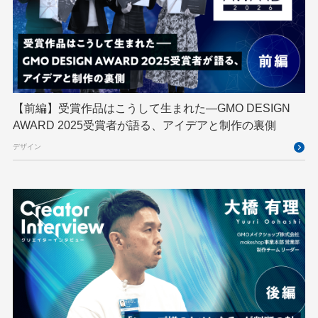
GMOメイクショップ
GMOメディア
GMOロボッツ
GMO大会議
GMO天秤AI
Go
GPUクラウド
GTB
Hack-1グランプリ
IETF
iOS
IoT
ISUCON
Japan Drone
JapanDrone
【前編】受賞作品はこうして生まれた—GMO DESIGN
AWARD 2025受賞者が語る、アイデアと制作の裏側
Java
JJUG
JSAI2026
K8s
デザイン
Kaigi on Rails
Kids VALLEY
LLM
MCP
MetaMask
MySQL
NFT
OpenStack
Perl
PHP
PHPcon
PHPerKaigi
Python
RFC
RPA
Ruby
SECCON
Selenium
Spectrum Tokyo Meetup
splunk
SRE
Takumi byGMO
Terraform
TypeScript
UI/UX
vibe
VLA
VPN