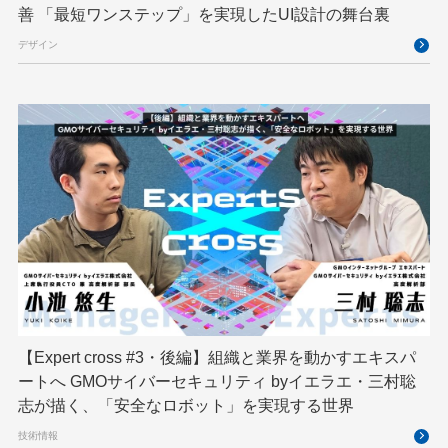
ブロックチェーン
フロントエンド
ペアリング暗号
善 「最短ワンステップ」を実現したUI設計の舞台裏
ゆめみらいワーク
リモートワーク
デザイン
レンタルサーバー
ロボット
ロボティクス
京大ミートアップ
京都大学
人型ロボット
人工知能
人工知能学会
国際ロボット展
国際標準化
基礎
多拠点開発
大阪公立大学
宮崎オフィス
強化学習
応用
技育プロジェクト
技術広報
技術書典
拡張知能
新卒
新卒研修
映像
映像クリエイター
暗号
業務効率化
【Expert cross #3・後編】組織と業界を動かすエキスパ
機械学習
決済
生成AI
産学連携
ートへ GMOサイバーセキュリティ byイエラエ・三村聡
研究開発
耐量子暗号
脆弱性診断
開発者
志が描く、「安全なロボット」を実現する世界
技術情報