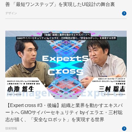
ブロックチェーン
フロントエンド
ペアリング暗号
善 「最短ワンステップ」を実現したUI設計の舞台裏
ゆめみらいワーク
リモートワーク
デザイン
レンタルサーバー
ロボット
ロボティクス
京大ミートアップ
京都大学
人型ロボット
人工知能
人工知能学会
国際ロボット展
国際標準化
基礎
多拠点開発
大阪公立大学
宮崎オフィス
強化学習
応用
技育プロジェクト
技術広報
技術書典
拡張知能
新卒
新卒研修
映像
映像クリエイター
暗号
業務効率化
【Expert cross #3・後編】組織と業界を動かすエキスパ
機械学習
決済
生成AI
産学連携
ートへ GMOサイバーセキュリティ byイエラエ・三村聡
研究開発
耐量子暗号
脆弱性診断
開発者
志が描く、「安全なロボット」を実現する世界
技術情報