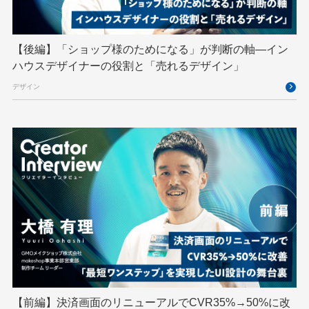
VS Code
XSS
ZTNA
アドベントカレンダー
イベントレポート
【後編】「ショップ様のためになる」が判断の軸―イン
インターンシップ
インハウス
お名前.com
ハウスデザイナーの役割と「売れるデザイン」
クリエイターインタビュー
クリエイティブ
デザイン
コンテナ
コンピュータビジョン
サイバーセキュリティ
サマーインターン
スクラム
スパム対策
スペシャリスト
セキュリティ
ソフトウェアサプライチェーン
チームビルディング
デザイン
ネットのセキュリティもGMO
ハーネスエンジニアリング
バックエンド
ヒューマノイド
ヒューマノイドロボット
フィジカルAI
プログラミング教育
【前編】決済画面のリニューアルでCVR35%→50%に改