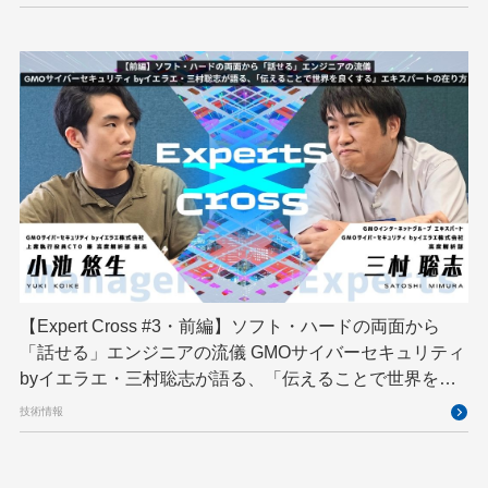
【Expert Cross #3・前編】ソフト・ハードの両面から
「話せる」エンジニアの流儀 GMOサイバーセキュリティ
byイエラエ・三村聡志が語る、「伝えることで世界を良
くする」エキスパートの在り方
技術情報