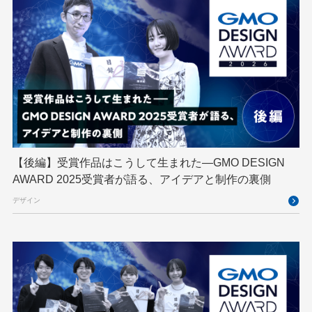
DevSecOpsThon
Docker
DTF
Engineering Journey
expert
EXPERT CROSS
GMO AI＆ロボティクス商事
GMO AIR
GMO DESIGN AWARD
GMO Developers Day
GMO Developers Night
GMO Flatt Security
GMO GPUクラウド
GMO Hacking Night
GMO kitaQ
GMO SONIC
GMOアドパートナーズ
【後編】受賞作品はこうして生まれた—GMO DESIGN
AWARD 2025受賞者が語る、アイデアと制作の裏側
GMOアドマーケティング
GMOインターネット
デザイン
GMOインターネットグループ
GMOインターネットグループ陸上部
GMOグローバルサイン
GMOコネクト
GMOサイバーセキュリティ byイエラエ
GMOデジキッズ
GMOブランドセキュリティ
GMOペイメントゲートウェイ
GMOペパボ