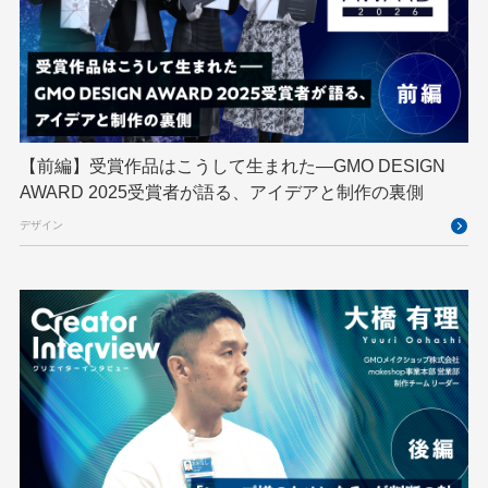
GMOメイクショップ
GMOメディア
GMOロボッツ
GMO大会議
GMO天秤AI
Go
GPUクラウド
GTB
Hack-1グランプリ
IETF
iOS
IoT
ISUCON
Japan Drone
JapanDrone
【前編】受賞作品はこうして生まれた—GMO DESIGN
AWARD 2025受賞者が語る、アイデアと制作の裏側
Java
JJUG
JSAI2026
K8s
デザイン
Kaigi on Rails
Kids VALLEY
LLM
MCP
MetaMask
MySQL
NFT
OpenStack
Perl
PHP
PHPcon
PHPerKaigi
Python
RFC
RPA
Ruby
SECCON
Selenium
Spectrum Tokyo Meetup
splunk
SRE
Takumi byGMO
Terraform
TypeScript
UI/UX
vibe
VLA
VPN