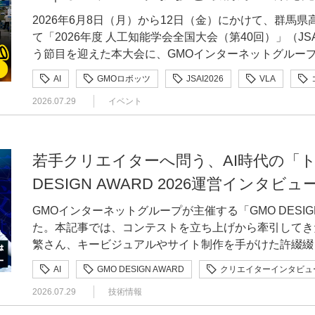
画・設計段階では、競合サービスを参考にしながら、「
従事。日本を代表するCTFチーム「binja」のキャプ
ったバッグをロボットが手渡しすると、受け取った来場
感を拾ったうえで、GMOイエラエとしてこういう解決
います。「ECサイトといえば、この形だよね」と誰も
2026年6月8日（月）から12日（金）にかけて、群馬
たん仕様を度外視して出し合っていました。それをPM
ち、CODE BLUE 2015ではU25スピーカーとして登壇。 ———まず、お二方のご経歴と現在の
換をした方には、豪華景品が当たるガチャガチャも用意
いうのをとくに大事にしてほしいなと考えています。社外
ップ様のなかには、独自性を出すためにオリジナルのデ
て「2026年度 人工知能学会全国大会（第40回）」（JS
私が参加しました。私が担当したのは、UIの実装とデ
仕事をお聞かせください。 三村GMOサイバーセキュリティ byイエラエで、IoTやハードウェアの
せていました。 展示も趣向を凝らしたものでした。「人型ロボット（ヒューマノイド）が家庭で
もらい、その重要性の発信や「今後はこれが重要になる
写真の見せ方やカートボタンの位置、ページ遷移などが
う節目を迎えた本大会に、GMOインターネットグルー
細かな方向性までは固まっていなかったため、デザイン
診断を担当しています。もともとはソフトウェアの開発
使われ始めるのはいつ頃だと思う？」「論文の執筆にA
ローンやロボットの展示会なども通じて、IoTセキュリ
入者様が迷い、離脱につながる可能性があります。「ロ
賛し、企業展示への出展に加えて複数のセッションに登
重ね、形にしていきました。設計の判断軸の一つになっ
ューマーサポートに携わっていた時期もありました。黙
AI
GMOロボッツ
JSAI2026
VLA
ント参加者へのアンケートも実施。参加者は、思い思い
と呼ばれる存在になってもらえたらと思っています。 AI・ロボティクス社会実現のために「人型
れた王道の設計が、結果として最も使いやすく、売れる
ングでのスポンサー挨拶と、6月8日から9日にかけて講
まな決済画面を集め、パーツの配置や幅など、細かな部
ちらかといえば「話せるエンジニア」だと思っています
セキュリティ
ヒューマノイド
フィジカルAI
れ、中には前日の回答結果を見に来てくださる方もいらっしゃいました。
ロボット（ヒューマノイド）を解析したい」 ———今後取り組みたい課題と、これから挑みたい
えで、ショップ様らしい価値や世界観は、細かな文言な
2026.07.29
イベント
つの研究発表の模様をお届けします。6月10日から11
くの人に使われているサービスのUIには、使いやすさ
そ、今こうしてエキスパートとして外向きの活動をしな
たパネルでは、グループ各社で行われている研究成果の
人工知能
人工知能学会
強化学習
機械学習
ビジョンを教えてください。 三村積極的に取り組んでいきたいのは、まずAIの利活用をより具体
「makeshop byGMO」では、ショップ開設用のア
ネットグループ特設ブースの様子をレポートした後編もぜひご覧くださ
もと、良い点を取り入れながら、「makeshop byG
くという形で会社から任せてもらえているのかなと考えてます。 小池同じくGMO
の説明に聞き入ったり、積極的に質問を投げかけたりする参加
的に現場へ落とし込んでいくことですね。これはGMO
理画面にログイン」から「早速ショップを作ってみる」
開拓する「GMOロボッツ」プロジェクト 登壇者：栗林健太郎（GMOペパボ株式会社 取締役CTO
ました。 Smart Checkout開発時のUIデザイン検討案 —多くのショップ様が利用するサービスの
リティ byイエラエの小池です。もともとはセキュリテ
スの半分を占める「GMO GPUクラウド」のサービス
り、一昨年あたりからじわじわ出ている話なんです。も
できた。じゃあ、作ってみるか」と使う人の気持ちを後
/ 博士（情報科学）） オープニングを飾ったプレナリーセッションでは、GMOインターネットグ
決済画面を設計するうえで、どのような点を意識しましたか。 大橋決済画面だからこ
若手クリエイターへ問う、AI時代の「トキ
ほど手がけ、研究や実務に取り組んでいました。2023
多くの研究者や企業担当者の方が足を止め、AI先端開発事
す。たとえばClaudeのFable 5が規制の対象とな
う人への思いやりが表れると思うので、相手の気持ちに
ループを代表して、GMOペパボ株式会社の栗林CTOが
する人が安心して使えるか」を大切にしました。購入者
現在はCTO兼高度解析部の部長を務めています。IoT
DESIGN AWARD 2026運営インタビュ
サービススペックへの質問も数多くいただきました。 ブースは連日の大盛況となり、人工知能研
したよね。外部サービスに依存していると、そこにリス
—デザイナーを取り巻く環境が変化するなか、今後、イ
を語りました。講演冒頭には人型ロボット（ヒューマノ
や見せ方、文言をできるだけわかりやすくすることを意
「手元にあるもの」のセキュリティ診断を担う部署の責任者ですね。 ———
究に関わるさまざまな立場の方に「GMO GPUクラウ
のを減らすという考え方もあれば、リスクを抑えた形で
割を担っていきたいですか。 大橋数字を通じて事業に貢献できるデザイナー、そしてデザインチ
疾走する様子が会場の視線を集めました。 こうした人型ロボット（ヒューマノイド）開発の背景
線も意識しました。たとえば、決済画面を開いたままモ
GMOインターネットグループが主催する「GMO DESIG
期目になりますが、そもそもなぜエキスパートに就任されたのでしょう
した。多くの学生や研究者や企業との新たなつながりを
で、その両面でしっかり備えを固めていかなければならないなと。 小池AI時代
ームでありたいと思っています。そのためには、市場や
にあるのは、2026年のニューイヤー駅伝で初優勝を果
要事項を入力すると、閉じた際に内容が反映される仕組
た。本記事では、コンテストを立ち上げから牽引してき
キスパートという制度を作るという話が出たときに、「
す！ 生成AIの開発の最前線を支える「GMO GPUクラウド」 登壇者：大川将史（GMOインターネ
存続にも関わりますし、私たちの高度解析部が扱うIoT
た気づきをデザインへ反映し、成果につなげていく必要
の存在です。栗林は、この陸上部の知見をロボットのモデ
目は最初から折りたたんで表示し、前回購入時の決済方
繁さん、キービジュアルやサイト制作を手がけた許綴綴
で声がかかったんです。「三村さんならとりあえずいい
ット株式会社） 3日目の特別講演に先立つスポンサー講演として、「GMO GPUクラウド」の開発
す。この領域はまだ誰も正解を持っていないからこそ、
した大型展示会で、2日間ブースに立ち、来場者の方と
開催される世界ヒューマノイドの運動会での優勝を目指
など、利便性を保ちながら入力の手間を減らしました。
ー。コンテスト立ち上げの背景から、AI時代にあえて
て、「空き時間でいいから一度やってみては」と誘われ
を統括する大川によるサービス紹介が行われました。 大川はまず、GMOインターネットがプレゼ
キスパートとして、自分の考えをどんどん発信していってほしいですね。
伺いながら、自社サービスで支援できることをご案内す
AI
GMO DESIGN AWARD
クリエイターインタビュ
– GMOロボッツ」プロジェクトを紹介しました。 ロボティクスへの取り組みはスポーツにとどま
始めた時期だったため、スマートフォンでの使い勝手も
の舞台裏までを聞きました。 GMO DESIGN AWARD 2026とは？ GMO DESIGN AWARD（以
お声がけいただき、ずっと続いているという流れですね。 小池補足すると、三村さんは私が
ンティングスポンサーとして協賛した狙いを紹介。AI
みたいビジョンの面では、IoT診断が1つの軸になりま
くい経験でした。セールスと同じ現場に立ち、生の声を
りません。栗林は、2026年4月からGMOインターネ
要な情報がどこまで見えるか、画面が長くなりすぎない
2026.07.29
技術情報
下、本コンテスト）は、GMOインターネットグループが
インする前から活動していたんです。今は私が上長でC
いたいこと、AI開発に携わる方々や学生・エンジニア
は従来の診断と同じなのですが、ハードウェアからソフ
穫でしたね。チラシやブースのデザインがどのように見
におけるヒューマノイドロボット活用の実証実験を開始
うして「クリックやタップをできるだけ減らし、1画面
歳の若手クリエイター・デザイナーを対象としたデザインコンテストです
という形になっていますが、実際には三村さんが一番は