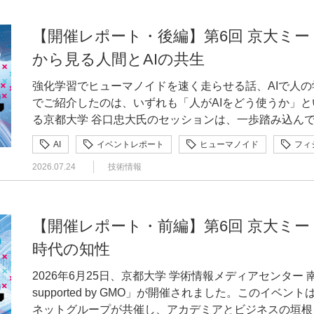
挙げました。 今後も計算資源の規模が拡大していくことが予想されるなか、GMOインターネット
ウェアの壁」の越え方が今の課題なんです。たとえばIo
ことで初めて気づけます。自社サービスを利用している
の取り扱いが増える一方で担い手は減っていくというの
一貫して追求したことが、CVRの向上につながったと考えています。 —リ
のテーマは「トキメキ」。AIを制作プロセスのどこか
いる。だから「そのまま続けていいよね」という確認を
では日本の計算資源力を引き上げるべく、2024年から
ストワンマイル」の部分がこれにあたりますね。組み込
うことの大切さは、「Smart Checkout」で得た「
だけに限った問題ではなく、全産業で人口が減るにつれ
はどのような変化がありましたか 大橋段階的に導入したため、対象店舗が少なかった初期は、目
す。 プロダクト部門ビジュアル部門 応募期間は2026年6月15日（月）〜9月30日（水）。最優秀
ほしいと思っています。 ———三村さんは「親方」という愛称でも知られていますが、その由来
【開催レポート・後編】第6回 京大ミ
供を開始しています。 「GMO GPUクラウド」にはNVIDIA社のH200やB300などが搭載されてお
推論を走らせる領域は、車載や自動運転の知見とも交わ
っています。AIが普及しても、最終的に判断するのは
を鳴らします。「我々GMOインターネットグループと
立った改善が見られませんでした。ただ、切り替えるシ
賞には賞金100万円、優秀賞は各20万円（プロダクト
はどこにあるのでしょうか。 三村正直なところ、私が言い出した言葉ではないので、いまだに由
り、大規模なマルチノード学習に適した構成を整えていま
ろとキャッチアップしている最中ですね。 小池挑みたいビジョンですよね？せっかくですし、人
み取り、細かな表現まで判断できるデザイナーでありたいと思っていま
から見る人間とAIの共生
をもっと支援していくことによって、この課題解決にイ
に好転していきました。最終的に、CVRは旧画面の35
金総額は250万円にのぼります。 今年の審査員長は、大阪・関西万博のデザインシステムを手が
来はよくわかっていないんです。周りから呼ばれること
ワーキングプラットフォームのSpectrum-Xや高性
型ロボット（ヒューマノイド） を解析したいですって言っちゃいま
ースに立った、自社サービスの展示会出展の様子 —最後に、同じデザイナーの方へメッセージを
と、GMOインターネットグループが30年以上培ってき
ろ、「そこまで変わるのか」と驚くほど、想定以上のイ
けたことでも知られる引地耕太 氏（VISIONs CEO
っておいたら定着してしまいました。本当にそんなもの
強化学習でヒューマノイドを速く走らせる話、AIで人
長です。 経済産業省によるクラウドプログラム認定を受けて100億円規模の設備投資を行い、
よね(笑)。実はGMO AI&ロボティクス商事株式会社
お願いします。 大橋3つあります。1つ目は、数字を意識すること。とくに事業会社にいるインハ
へ展開していく構想を語りました。さらに今後の展望と
きな発見でしたし、プロジェクトメンバーだけでなく、
また、以下の審査員が昨年に引き続き、ゲスト審査員として
たら、グループの遊び心で「寄席を借りて撮影をしよう
でご紹介したのは、いずれも「人がAIをどう使うか」と
「GMO GPUクラウド」の名でサービスを展開してき
ただくことが多いんです。この前のドローンの展示会「Jap
ウスデザイナーは、自分が提案したデザインを、コンバ
れるロボットが、インターネット上のアプリケーション
ました。 まとめ 長く改修が見送られてきた決済画面に対し、「Smart Checkout」は4画面のフロ
モユキ 氏（日本デザインセンター 有馬デザイン研究室） 清水 勝太 氏（KOEL／クリエイテ
りました(笑)。 「いい世の中を作る」が原動力 ———小池さんから見て、エキスパートとしての
る京都大学 谷口忠大氏のセッションは、一歩踏み込んで
にGPUを提供するだけではありません」と、開発責任者の立場から強
示があったんですけども、そういう時にも都度「これ解
が必要です。 2つ目は、リリース後こそが肝だという
ました。 そしてJSAIではAIに取り組む学生さんも来場されていることから、栗林は渋谷に開設し
ーを1画面に集約。購入者様を迷わせず、入力や操作の
ディレクター） 広野 萌 氏（株式会社フォルテ 代表取締役） 詳細・応募は特設サイトへ：
三村さんの強みはどこにあると感じますか。 小池ひとことで言うと「外に伝える力」ですね。当
有し、共生していくべきか」を数理モデルで扱う、研究者向
ラウド」では、24時間365日の高可用性や故障時の即
いったり。JALグランドサービス様との実証実験も進
スして終わるのではなく、その後のフィードバックを汲
たGMOヒューマノイド・ラボの紹介とともに、インタ
CVRを35％から50％へと改善しました。 競合サービスを細かく分析しながらも、「安心して使
AI
イベントレポート
ヒューマノイド
フィ
https://gmo-design-award.com/ インタビュー参加者 近藤 貞治｜GMOインターネットグループ株
社のメンバーはみんな技術力が強いので、三村さん以外
こちらから Session3『集合的予測符号化と人間AI共生的アライメント』 谷口 忠大 氏京都大学 大
サポートを志向し、用途に応じてマネージド型のHPC
イド） やロボットは「これまでPCの中で動いていた
今回のプロジェクトを通じて、改めて強く感じました。
かけます。最後に、「スポンサーをするだけでなく、我
えるか」「余計な操作をさせていないか」という購入者
京大ミートアップ
京都大学
大阪公立大学
式会社 グループブランド推進本部 グループクリエイティブ部 
しかし、そのなかでGMOインターネットグループ内外
2026.07.24
技術情報
学院情報学研究科 教授 最後に登壇したのは京都大学の谷口忠大氏。長年「記号創発ロボティク
す。 こうした取り組みは外部評価にも表れており、TOP500やGreen500のランキングで国内最高
です。なので、安全なパソコンを作るためにウイルスの
にこだわること。その積み重ねが、結果につながっていくのだと思います
まざまな発表をします」と続く各セッションへと聴衆をいざな
果につながったといえます。 後編では、リリース後に寄せられた購入者様やショップ様の要望
インターネットグループ入社前はクリエイティブエージ
生成AI
産学連携
研究開発
とても強いのが三村さんの素晴らしいところなんです。
ス」を掲げ、人間の発達過程をモデルにロボットに言語
水準とされるほか、SemiAnalysis社によるGPUクラウ
ボット（ヒューマノイド） をさらに安全なものにする
どり着いた「売れるデザイン」の答えは、王道を外さず
を用いたヒューマノイドによる高速走行の実機検証 「G
と、エンジニア側の技術的な制約を、 大橋さんがどの
イン制作に従事。インハウスでの経験を求め、2010年
揮してもらうべく、社内でももともとの所属部署である高
す。書籍紹介ゲーム「ビブリオバトル」の考案者として
国内最高位のシルバー認定を取得しています。 最後に、大川はGMOインターネットグループのブ
（ヒューマノイド） を解析して攻撃者目線からどのよ
めることでした。購入者様やショップ様から寄せられる
GMOロボッツ」 登壇者：高橋勇哉（GMOインターネットグループ株式会社 / 修士 (情報科学））
に、プロジェクトを通じてたどり着いた「売れるデザイ
略部マネージャーとして、プロダクトやコミュニケーシ
方々に講師として何かを教えていく業務を担う「教育課
開発事業に参画するほか、AI・ロボティクス分野の複数
ースやこの後に控えるランチョンセッションへの来訪を
をどう守るかを考えることは、エキスパートとしての知
【開催レポート・前編】第6回 京大ミー
的な制約。その背景を読み解き、目的に沿った最善を探
栗林が予告した研究発表のひとつが、インダストリアル
る。2019年にGMOインターネットグループへ転籍し
す。そうした仕事も兼ねているので、本人の言う「話せ
語モデルの手前にある問い 大規模言語モデルは、人間社会がすでに形成し終えた言語資源を巨大
くくりました。 チューリングが目指す完全自動運転の世界と、それを支える計算基盤「GMO
良いサービスを共に作るという面でも大きな意味があり
様の売上向上につながっています。 また、デザインは作って終わりではありません。リリース後
ンターネットグループ陸上部 – GMOロボッツ」の技
時代の知性
を担当し、全社横断のクリエイティブ強化プロジェクト
る力が社内外でしっかり生きているなと感じていますね。 三村根っこにあるのは「いい世の
なニューラルネットワークに学習・内化することで、高
GPUクラウド」の強みとは？ 登壇者：山口祐CTO（チューリング株式会社）、大川将史（GMO
———他領域のエキスパートとは、どう連携していきたいですか。 三村エキス
も使う人の声と数字に向き合い、改善を続けること。そ
は「駅伝日本一の走りをするロボットへ」。駅伝日本一
務める。GMO DESIGN AWARDでは全体統括を担当。 上岡 繁｜GMOインターネットグループ株
作りたい」という思いです。そのためには、お客さまに
ます。しかし谷口氏が問うのは「その言語自体はどうや
インターネット株式会社） 3日目の午後には、GMOインターネットとチューリング株式会社の共
分野の方がいますので、まずはPoCレベルで面白いサー
ザイナーの役割だと、大橋さんは語ります。 未経験からのキャリアや、「Smart Checkout」の改
2026年6月25日、京都大学 学術情報メディアセンター 
ロボット（ヒューマノイド）の走りに反映させる取り組みです。 直近の目標は、
式会社 グループブランド推進本部 グループクリエイテ
ればいけませんし、どうすればより良くできるのかも伝
手前にある問題です。 導入では、AIエージェント専用SNS「Moltbook」（150万を超えるエージ
催でランチョンセミナーが開かれました。Gメッセ高崎
イエラエの技術も使う……といった広がりがあるなと感
修背景・UI設計について語った前編も、ぜひご覧ください。 ▼【前編】決済画面のリニ
supported by GMO」が開催されました。このイベ
る「世界ヒューマノイドロボット運動会」への出場です
ダー／アートディレクター 大手広告代理店系クリエイティブエージェンシーにて、ナショナルク
話すだけでは意味がないんです。きちんとソリューショ
ェントが投稿・コメントし、なかには「意識」や「人間
崎の名物「だるま弁当」を楽しみながら耳を傾けました。 スポンサー講演で「GMO GPUク
を組み合わせていけることこそ、多様なエキスパートが
でCVR35%→50%に改善 GMOメイクショップ・大
ネットグループが共催し、アカデミアとビジネスの垣根
るのは100メートル走・400メートル走・1500メー