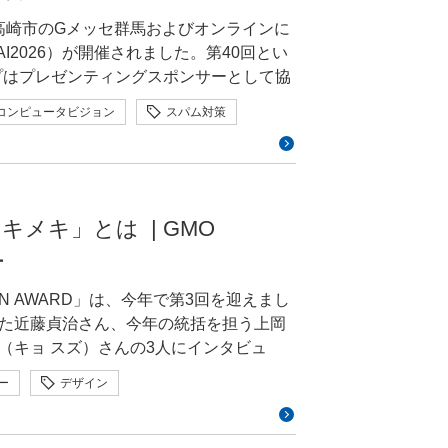
こうなったらいい」という理想を、いっ
テンとして国際CTFで数々の受賞実績を持
者が思わず笑顔を見せる場面も。名刺交
手段がありますという相互理解を深めると
が直感的に理解できるデザインです。ショ
県高崎市のGメッセ群馬およびオンラインに
が整理し、大枠が固まりつつあった段階で
お
されるなど、ブースは終始にぎわいを見
に対しては、専門であるIoTに集中して
ザインを採用する方もいます。しかし、
AI2026）が開催されました。第40回とい
ザインです。大枠は決まっていたものの、
」という提唱を続けてほしいですね。ド
一般的なECサイトと大きく異なると、購
プはプレゼンティングスポンサーとして協
を提案しては改善するというやりとりを
やマルウェアの解析をしていて、コンシ
Iをどれくらい使った？」といった、イベ
ティの「ご意見番」、ゆくゆくは「重鎮」
グインは右上にある」といった、使い慣
壇しました。本レポートでは、オープニ
たのが、競合サービスのUIです。さまざ
々と手を動かすのも好きなのですが、ど
コンピュータビジョン
スパム対策
の選択肢にシールを貼っていく姿が見ら
デザインになるのだと思います。そのう
演を行ったグループのエンジニアによる3
分まで分解してリサーチしました。「多
ね。そうした幅広い経験があったからこ
ロボティクス
人型ロボット
 またブース内に展示し
どに表れると考えています。たとえば
日にかけて行われた講演や、GMOインター
につながる理由があるはず」という仮説の
がら、エンジニアリングの力も高めてい
展示なども行われ、パートナー（社員）
カウント作成が完了した画面のボタンを、「管
い！ ロボティクス時代を
MO」ならではのデザインへ落とし込んでいき
サイバーセキュ
者も数多くいました。 とくにブー
インターネットグループ全体の課題でもあ
へ変更しました。文言一つでも、「お、
ィのスタートアップを立ち上げから3年半
紹介や、さまざまな業種での導入事例には
う1つは、外部サービスへの依存リスクで
押しできます。こうした細部にこそ、使
そ、「操作
メキ」とは | GMO
年末に当社へ執行役員としてジョインし、
例の深堀りやNVIDIA推奨構成からなる
り使えなくなる、といった事態も現実に起きま
なって考えることはとても大切ですね。
登壇し、グループが本大会を応援する理由
様を不安にさせないよう、情報の出し方
周りやスマートフォンアプリなど、いわば
ー
クが生まれてしまうんです。依存そのも
ンハウスデザイナーとしてどのような役
イド）の走行デモが披露され、舞台上を
識しましたね。画面を行き来させない動
三村さんは今回で5
ド」を認知いただいたことは大きな収穫で
うまく使いこなすという方向もあるの
ーダルウィンドウを表示し、その中で必
N AWARD」は、今年で第3回を迎えまし
か。 三村一番最初は、エ
、今後のサービスに活かしてまいりま
への対応は会社の
購入者様と対話し、実際に人と会って得
たしたGMOインターネットグループ陸上部
みにしています。また、情報量が多い項
た近藤貞治さん、今年の統括を担う上岡
活きのいいやつはいないか」という感じ
周りにも、いままさにAIが入りつつありま
があります。最近、自社サービスを出展
ル開発に活かし、2026年8月に中国で
法や各種情報をあらかじめ設定しておく
（キョ スズ）さんの3人にインタビュ
んじゃないか」という形で話が下りてき
自分たちで打ち出していくしかない。エ
直接お話しする機会がありました。課題を
す「GMOインターネットグループ陸上部
スマートフォンでの買い物が主流になり
「トキメキ」をテーマに掲げた理由、制作
ました。そこから毎年「来年もぜひ」と
 三村私の領域で取り組
るという、普段の制作業務だけでは得に
ー
デザイン
重視しました。一般的な画面サイズで必
ジョ
開発基盤の重要性を多くの方に知ってもら
す。機器の中からデータを取り出したあと
聞き、反応を観察できたことは大きな収
ットグループが日本航空と進めている、空港
かといった点にもこだわっています。こ
主催し、今年で3回目を迎える、18〜29
TOでもあるので、制度上は私からの推薦
と交流して学び合っていきたいことの2点を
トウェアにデータを移すまでの「ハード
られ、使われているのかも、現場に立つ
したエピソードも紹介。観光需要で荷物
で決済を完了させる」というコンセプトを
。 3回目となる2026年
じめからいて、きちんと活動してくれて