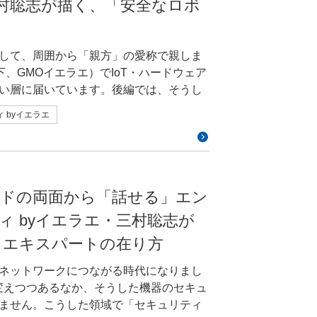
三村聡志が描く、「安全なロボ
トの受注制作に約10年携わったのち、事業
タンのタップや画面を開くといった操作
ップに入社。現在は同社のデザイナーとし
術的な制約があります。こうした課題
t」のUI設計などを手がける。 制作会社
して、周囲から「親方」の愛称で親しま
rt Checkout」の仕様へ落とし込ん
下、GMOイエラエ）でIoT・ハードウェア
望と、実装を担うエンジニア側の技術的
い層に届いています。後編では、そうし
ぞれの背景を理解したうえで、目的に沿
の入れ方すらわからないほどでしたが
域のエキスパートとどう連携していきた
からの要望のなか
めました。デザインからコーディング、
 byイエラエ
安心・安全に働く未来のため、いつかじっ
しいものもあったと思います。どのよう
ないなりに手を動かすうちにスキルが身
ョンについて、三村さんの「上長の上長」
ることになったんです。その後、2009
から問い合わせが寄せられたりする可能
ECサイトの受注制作を手がける会社で、
と、カスタマーサポート（CS）を通じて
た。 仕事を続けるなかで、今度は事業会
自身の視野が広がったと感じています。
eckout」は、こうしたUI・UXにすれば売
ト・ハードの両面から「話せる」エン
を育ててみたいと考えるようになりまし
れることもできますし、そうした刺激を
その目的をご理解いただいたうえで、プ
たこともあり、そのご縁から入社を決めま
ィ byイエラエ・三村聡志が
どの現場に立つことで、「やらなければな
ました。その判断を支えたのが、
」エキスパートの在り方
診断のご相談に来られるお客さまは、そ
いるショップ様のデータと、一般的なECの決
や実際の現状にこそ課題があるので、現
レッジでした。たとえば、注文情報を折
ネットワークにつながる時代になりまし
場では「うちは知られていないから狙わ
がある」という声もありました。そのよ
了」という4つの画面に分かれていまし
変えつつあるなか、そうした機器のセキュ
」といった声や、「対策の優先順位はい
上につながるというデータを根拠に、説明
離脱する「カゴ落ち」が課題になってい
ません。こうした領域で「セキュリティ
か」という疑問もよく出てくるんです。
済できる体験が主流になりつつありまし