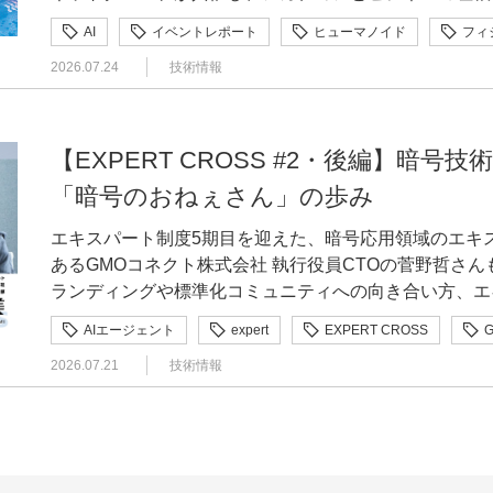
ライアントの広告グラフィック/映像・Web・アプリU
ていかなければならない。その過程で「話す」ことも大
介しつつ、人類が音声言語・書き言葉・貨幣・法制度・
ド」を紹介した大川と、「GMO GPUクラウド」を使
えば「安全に通信する」なら暗号技術の酒見さんがいら
したUI設計の舞台裏
ーセキュリティなど先端テクノロジーの「実践知」を学
自律走行であればタイムにボーナスが付くため、速さに
ィレクションを担当。 事業会社にてブランディングへの
ったという感じですね。 ———これまで、エキスパートとして具体的にどのような活動をされて
AI
イベントレポート
ヒューマノイド
フィ
に発展させて文明を築いてきた歴史を振り返り、そこに
ーリングの山口CTOによる講演は、「We overtake 
る」ならものづくりの面々……というように、組み合わせて展
ちらのイベント開催レポート前編・後編に分けてお届けします。 イベント概要 第6
求められます。 出発点となったのは、GMOインターネットグループ 陸上部で活躍する駅伝ラン
ターネットグループへジョイン。 ブランドマネジメン
きたのでしょうか。 三村外向きの広報としては、Japan Droneや国際ロボット展など、GMOイン
京大ミートアップ
京都大学
大阪公立大学
ったのが今だ、という時代認識が示されました。 メトロポリスヘイスティングス（MH）名付け
取り組むE2E自動運転の紹介から始まりました。これ
スを作る時はぜひ我々も呼んでほしいですね(笑)。マ
2026.07.24
技術情報
アップ supported by GMO考え・人と共生し・走るAI
ナーのモーションキャプチャです。高橋は「トップクラ
り、進化させながら、クリエイターシナジーの創出やデ
ターネットグループとして出展する場で「セキュリティ
ゲーム 言語形成の計算論として提示されたのが「MH名付けゲーム」です。SpeakerとListenerの
生成AI
産学連携
研究開発
するというもので、歩行者や信号といった物体検知をタ
はセキュリティを「副次的なもの」だと思っています。
2026年6月25日（木） 17:30-20:30場所：京都大
り、疲労によるデータの劣化もないため、学習データと
プ横断のクリエイティブ組織づくりに取り組んでいる。GMO 
た。また教育の文脈とも紐づきますが、学校をはじめさ
2エージェントが同じ対象を観察し、Speakerが自ら
成が特徴です。 学習データのない場所でも安定走行ができるようになりつつある一方、現状の課
を考えるというのは、歴史的にも自然な流れですよね。
（現地＋オンライン配信）参加費：無料（学生限定） 
場で選手のモーションキャプチャを行ったことを紹介し
トリーダー。 許 綴綴（キョ スズ）｜GMOインターネット株式会社 ドメイン・クラウド事業本部
学生向けはもちろん、昨年は小学生向けの授業も担当し
リング（発話）、Listenerは自分の信念状態との一
題として山口CTOが例に挙げたのは、道路工事で左折
だからこそないがしろにされやすい面もあるなとも考え
URL：https://kmu.connpass.com/event/395849/ Session1『強化学習で挑むヒューマノイドの高速
ど、関節の動かし方が異なる多様な状況を撮影して集め
【EXPERT CROSS #2・後編】暗
クリエイティブ部 ConoHaデザインチーム デザイナー 美大油絵科大学院卒業後、制作会社・メー
安心・安全に使えるのか」を伝える活動が中心なのですが、
るかどうかを判定する。これを繰り返すだけの単純なプロセスです。 このア
信号でも「行け」と促すシーンです。 人間ならば誘導員の意図を自然に汲み取れますが、こうし
めの相談」がとても重要で、設計が終わってからでは手
走行 ― ヒューマノイド運動会への取り組み』 高橋 勇哉｜GMOインターネットグループ株式会社
ーションリターゲティング」という手法を用いて人型ロ
カーにてWebデザイナー＆マネージャーを経験。金融
ったカンファレンスの運営にも関わっています。また、
「暗号のおねぇさん」の歩み
に「分散型のMCMCベイズ推論」になっていることが
た誘導員のジェスチャーなども含めた判断を自動運転シ
ェーンのように、設計の段階からセキュリティを織り込
グループ研究開発本部 最初の発表は、GMOインターネットグループの高橋より「強化学習による
介しています。実際にリターゲティングした映像では、
携わり、Webに限らず、広告／SNSなど制作全般を手が
ところですね。こうした活動の一環として、書籍の執筆
ことで、複数の頭をつないだのと同等の認識統合ができ
め、人間と同じように思考して判断する「完全自動運転
ービス立ち上げの際にセキュリティ面を監修したりとい
ヒューマノイドの高速走行」と題した取り組みが紹介さ
現され、選手からも「陸上部のメンバーなら誰の走りか
エキスパート制度5期目を迎えた、暗号応用領域のエキ
ト ConoHaチームにジョインし、幅広くクリエイティブ制作
「こういう本を出すのだけれど、何かネタはないか」と
室からオンラインでこの名付けゲームを行わせた実証実
が必要になるといいます。 車載GPUのSoCは過酷な温度や振動・電磁波などにさらされるため、
イエラエに頼ってほしいなと。エキスパート制度は、そ
学研究科出身で、2021年の入社後はビッグデータ基盤
が寄せられたとのこと。 「最初から高い目標速度を与えるとロボットが転んでばかりで探索が進
あるGMOコネクト株式会社 執行役員CTOの菅野哲さ
サイトデザイン、ノベルティデザインを担当。 「GMOとクリエイティブを結びつけたい」――コ
ナリファイル解析ハンズオン ツールだけに頼らない実
が、単純なヒューリスティックなモデルよりも人間の受
GPU性能を落としてでもこうした環境に耐えられるも
だと実感しています。GMOインターネットグループの
ボティクス領域でロボットの研究開発を担当しています。 GMOインターネットグループには
まないため、目標速度を低いところから段階的に引き上
ランディングや標準化コミュニティへの向き合い方、エ
ンテスト誕生の背景 ———今年で3年目になる「GMO DESIGN AWARD」ですが、改めてコンテ
しています。 ———外に向けて発信するうえで、大切にしていることはありますか。 三村「ブラ
認されたそうです。 個々の予測符号化から「集合的」予測符号化へ このMH名付けゲームは、自
ってGPU性能を補いたくとも、時速100キロメートルで
たいと思っているので、ぜひ早い段階で相談していただ
部があり、2026年のニューイヤー駅伝では大会新記録
橋。「転倒率や最高速度が一定の基準を超えたら、目標
伺いました。後編では、エキスパート活動を通じた組織
ストが立ち上がった経緯を教えてください。 近藤GMOインターネットグループは150社・8,000
ンドとしてどうシナジーを出していくか」という点を大
由エネルギー原理（Fristonが提唱する、予測誤差の
シが致命的になり、トンネルや高架下では電波も途切れます。 そうしたなかで車載GP
AIエージェント
expert
EXPERT CROSS
セキュリティの重要性の周知や横のつながりづくりにも期待しています。
陸上部選手の走行データを、ヒューマノイドロボットの
の抑制や足を上げる高さの制約を緩めるなど、報酬を走
課題、そして2026年に向けた具体的な挑戦について深掘りしていきます
名規模の企業グループですが、「クリエイティブ」や「
一辺倒にならないことも重要だと考えています。「この
論）の延長線上でも定式化できます。谷口氏によれば、
より向上させるためには、データと計算リソースのさら
スパート活動は、どうバランスを取っているのでしょうか。 三村特別にバランスを取っ
セキュリティ
ペアリング暗号
国際標準化
から始まったのが、今回紹介された「陸上部×ロボット
りました。 なかでもAMPについては、「これを素朴に適用したところ、めちゃくちゃ転んだ」と
2026.07.21
技術情報
織と本人の両方を変えていくエキスパート活動 ———前編でも、新たな接点が広がってきたとい
かなか結びつかない状況がありました。グループ横断の
から入れてください」というセールストークではなく、
ネルギー最小化として書き下すと、各エージェント個別
ューリング社の計算リソースは約1エクサフロップス（1秒
識はなく、「うまくやっている」というのが正直な答え
られているのは、昨年北京で初開催され注目を集めた「
のこと。姿勢が崩れた状態からの復帰や、急旋回といっ
うお話がありました。エキスパートとして活動するなか
リエイターシナジー会議」もそうですが、グループ全体
事なんです。極論を言えば、たとえGMOインターネッ
学習の正則化からなる項）に加えて、複数エージェント
ことが示されました。 こうした状況を、山口CTOは「もう通信では太刀打ちできなくて、あくま
るので、その合間にエキスパートの予定が入れば、自分
人間と同じトラックを使用して実施されるもので、GMOでは
ないため対応が難しく、さらにリターゲティングの際に
教えてください。 酒見技術ブランドを発信することの重要性に気づいてからは、自分から動ける
きたい、という課題感が本コンテストを始めるきっかけ
「これは過剰だ」と感じたときには「将来的には必要か
いく「集合的正則化項」が自然に出現するといいます。
でローカルのエッジ推論に頼りつつ、めちゃくちゃ早く
て、最後に軽い作業を残しておく。そうやって柔軟に調整しています。 小
ントリー予定です。 データ収集は、モーションキャプチャで選手の走行を記録し「リターゲティ
いたことが転倒を招いたと分析しました。繊細なモーシ
ようになってきました。社内向けにも暗号応用領域での
リエイターとのつながりです。大型音楽フェスティバル「G
ん」とはっきりお伝えできるようにしているんです。最
そのものが、集団としての自由エネルギーを下げるプロ
規模モデルとは違うアプローチが必要になってくる」と総括しています。
ていることが最も大事で、現状はきちんと両立できてい
ング」という変換処理でロボットの関節構造に合わせて
ートル以上の速度で左右のブレのない直線走行に成功。
量子コンピュータの実用化によって現行の暗号が解読され
ャー支援と同じように、クリエイティブ領域でも、これ
信頼感だからこそ、正直であることを最も大切にしてい
張です。 人間とAIは、対等な情報源になれるか ここから議論は人間AI関係へと展開します。谷口
実現を支えているのが「GMO GPUクラウド」です。チューリ
るので、本人からの連携をもとに、早めに業務を調整し