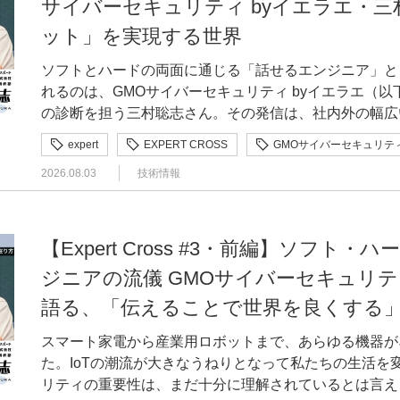
サイバーセキュリティ byイエラエ・
ジニアとはどのような調整が必要でしたか。 大橋例えば、私たちは「タップを減らしたい」「自
2009年にEC事業会社へ。ECシステム開発とECサイ
動で入力したい」と考えますが、エンジニア側には、ボ
ット」を実現する世界
会社のインハウスデザイナーを志してGMOメイクショ
をきっかけにしなければデータを送れない、といった技
て、「makeshop byGMO」の決済画面「Smart Checkou
ソフトとハードの両面に通じる「話せるエンジニア」と
は、都度コミュニケーションを取りながらひとつひとつ「Sma
での経験を経て、事業会社のインハウスデザイナーへ —まず、大橋さんのこれまでのご経歴を教
れるのは、GMOサイバーセキュリティ byイエラエ（以
でいきました。購入者様やショップ様から寄せられる要
えてください。 大橋「これからはWebの時代だろう」と考え、2004年に未経験で制作会社へアル
の診断を担う三村聡志さん。その発信は、社内外の幅広
な制約。いずれかを一方的に優先するのではなく、それ
バイト入社したのが始まりです。当時はパソコンの電源
た活動が組織にどのような影響を与えているのか、他領
った最善を設計する。それがデザイナーの役割だと考えています。 —ショップ
（笑）、そこからデザイナーとしてのキャリアを歩み始
expert
EXPERT CROSS
GMOサイバーセキュリティ
いのか、そして「人型ロボット（ヒューマノイド） が
には、プロダクトの目的や技術的な制約から、反映が難
動画編集まで、本当にビシバシ鍛えられました。わから
2026.08.03
技術情報
くり解析してみたい」 という三村さんの野心的なビジ
に理解を得たのでしょうか。 大橋説明の軸にしたのは、「結果としてショップ様のためになる」
についてきた頃、リーマンショックの影響で会社が解散す
でもあるCTOの小池悠生さんとともに伺いました。 前編はこちら 現場に立って気づいた「本当
という一点です。「一時的に手間が増えたり、購入者様
年にEC事業会社へ転職しました。ECシステムの開発や
の課題」 ———エキスパートとして活動するなかで、ご自身に変化はありましたか。 三村他のエ
性はありますが、最終的には売上向上につながります」
約10年間、クライアントワークを中心に経験を積みまし
キスパートやパートナーと意見交換をするなかで、自分
ショップ様へ丁寧にお伝えしていきました。「Smart Ch
【Expert Cross #3・前編】ソフ
社のインハウスデザイナーとして、自社の事業そのもの
自分が知らない分野のエキスパートの方が持つ見識に触
上向上につながるという仮説のもとで改善しています。
た。ちょうどGMOメイクショップに知り合いが2人い
ジニアの流儀 GMOサイバーセキュリテ
受けられるのが1つの大きな変化ですね。また展示会な
ロダクトの方向性と合致する要望は取り入れながら進め
した。 「最短ワンステップ」を目指した、決済画面リニューアルの背景 ▼Smart Checkout(スマ
語る、「伝えることで世界を良くする
らないことの多さ」を痛感したこともポイントでした。
「makeshop byGMO」を長年利用してくださって
ートチェックアウト)詳細はこちら —今回手がけられた「Smart Checkout（スマートチェックア
の時点ですでにレベルが高いんです。そこに至らない層
済画面に関するデータを組み合わせた、私たち独自のナ
ウト）」とは、どのようなものなのでしょうか。 大橋従来の「makeshop byGMO」の決済画面
スマート家電から産業用ロボットまで、あらゆる機器が
場でそれに触れられたのは大きかったです。こうした現
りたたんで表示した際には、「確認するたびに開く手間
は、「購入確認」「配送設定」「決済方法の選択」「完
た。IoTの潮流が大きなうねりとなって私たちの生活を
れない」「中小企業だからサイバー攻撃なんて関係ない
うな場合には、画面を短くしたほうがCVRや売上の向
た。画面遷移や入力の負担が大きく、購入者様が途中で
リティの重要性は、まだ十分に理解されているとは言え
つ考えればいいのか」「対策して何かいいことがあるの
を重ねていきました。 大橋ショップ様の理解を得るためには、社内、とくにCSとの認識共有も
たんです。一方、競合サービスでは、ワンステップで決