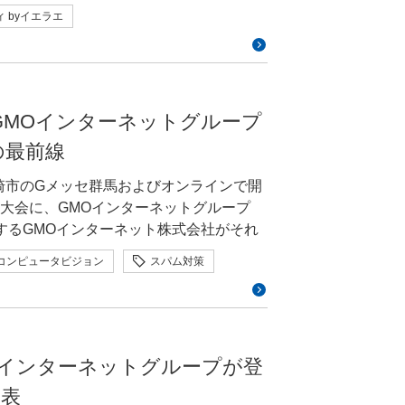
サイバーセキュリティ byイエラエで
使おう」という信頼・信用の向上や保全
kout」が売上向上を目指すプロダクトであ
 byイエラエ
のが「Smart Checkout」です。
MOインターネットグループでは、特定の
していくにはどうすればいいのかを、現
。そこでCSにも背景や狙いを共有し、シ
スですが、決済画面を実際に操作するのは、そ
定し、エキスパートによる情報発信やイ
heckout」の目的を説明してもらうよう
などの大手プラットフォームでワンステッ
ます。エキスパートはグループ内におけ
持って受け止めていただけるようになり
、手間の少ない決済体験がより重視され
貢献する取り組みを行っており、活動費
自身が語る例はあまりないのですが、そ
にも、目的共有後は「このフィードバック
ため、信頼性が求められる重要な画面で
そんな三村さんと、三村さんの上長でもあ
にGMOインターネットグループ
は社内外で高い認知度があります。中に
ています」といったコメントが増えまし
ており、改修には膨大な工数が見込まれ
悠生さんのお二人に、エキスパート就任の
という枠を超えた、IoTセキュリティ分
えた効果だと感じています。 —
の最前線
手できない状況が続いていたんです。そ
「伝え方」について伺いました。 「話
ますね。何より三村さんは安心感のある
ザイナーとしてどのような気づきがありました
り、全社的にも「このままではまずい」
さとし）｜
高崎市のGメッセ群馬およびオンラインで開
この人の話なら聞いてみようかな」と思わ
私自身も、「makeshop byGMO」
大会に、GMOインターネットグループ
アや若手のメンターにもいい影響を与え
反応を見ながら改善を続けることが重要
地があると感じていたため、納得感を持
MOサイバーセキュリティ byイエラエ
供するGMOインターネット株式会社がそれ
ると安心感がある」とよく言っていただ
ばれる一方、ショップ様からは賛否が分
動かす技術者としての一面を持ちながら、
ポート後編では6月10日（水）から11
、情報の全レイヤーを下から上まで理解
このように、当初の仮説とは異なるフィ
コンピュータビジョン
スパム対策
ニア」としても活動。GMOインターネッ
ーネットグループ特設ブースの様子とあわ
り口で安心感を与えられる三村さんだか
取り、デザインへ反映してブラッシュア
公開するのではなく、一部の決済方法が
ロボティクス
人型ロボット
ティの領域で現在5期目を継続して務めて
やすいのだと思いますし、人と人・会社
提案・作成したUIによって、ショップ様
す。完璧を待っていると、公開がどんど
られました。今回、グループ会社となる
、三村さ
も、私にとって大きな経験でした。デザイ
段階的に導入し、対象範囲を広げていき
ド」を紹介するべく本イベントに協賛してお
それでも、数字を意識し、事業の成果に
いたため、今後複雑な機能や画面が加わ
ィ byイエラエ）サイバーセキュリティ事業
ね。GMOインターネットグループはグル
役割なのだと改めて感じました。 売れ
MOインターネットグループが登
わせない、タップさせ
部部長を兼務している。ファジングを中心
ロボット（ヒューマノイド）です。講演で行
が十分に伝わっていない場面もあるんで
発表
ィング、ペネトレーションテストなどに
られました。 ノベルティの入
もそうですが、グループ内の動向や課題