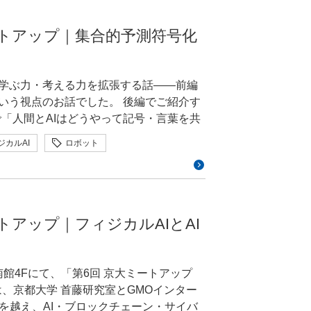
T機器とスマートフォンなどをつなぐ「ラ
方や、興味を持ってくださる方と直接会
が現状ですが、栗林は「これは航空産業
ニューアル後、数値に
で活用した作品を、以下の2部門で募集中で
いただくだけで、私としてもぜひ続けて
国内クラウド事業者としてAIインフラの提
みデバイスの限られたリソースのなかで
リリース後こそが肝要」という学びにもつなが
てますます大きくなる課題です」と警鐘
ートアップ｜集合的予測符号化
っていくと考えています。ここはいろい
人間です。使い勝手や使う人の気持ちを汲
しては、人型ロボット（ヒューマノイド）
ョップ様が増えるにつれて、数値は徐々
・ビジュアル各部門2点ずつ）が贈られ、賞
す。さらにNVIDIA社が推奨するネット
す。 大橋さんが2日間ブ
ンパクトを残したいと思っております」
％から50％へと改善しました。正直なとこ
が増えて、「まあいいか、これで」と放
能ストレージにもこだわっているのも大きな特
しょうよ。 三村いい機会です
たノウハウを「AI＋ロボティクス」の領域
ンパクトでしたね。私自身にとっても大
／クリエイティブディレクター）が務めます。
ですね。以前に落語鑑賞が好きだと話し
の学ぶ力・考える力を拡張する話――前編
の方とは、様々な展示会で一緒にやらせてい
して、「これからはフィジカルAIと言わ
全社的にも成功を実感できる結果になり
参加します。（五十音順）： 有馬ト
！」という企画が持ち上がったこともあ
いう視点のお話でした。 後編でご紹介す
たGMOインターネットですが、大川は「単
an Drone」でも一緒にロボットの展
ージョンなどの事業成果につなげる視点
を動かす大きなインフラになる」と示し
ィブ
「人間とAIはどうやって記号・言葉を共
調します。 「GMO GPUク
析していいですか？」って笑顔で聞きに
こと。仮説をもとにつくったものをリリー
負担を減らすUI設計を徹底したことで、
けの濃い内容となりました。 前編は
時交換といったエンタープライズレベルの
んでいますが、人型ロボット（ヒューマノ
み取り、改善を続けることが重要です。
ーンや共同研究を担う研究者の募集も呼び
ジカルAI
ロボット
にも優れたエンジニアは何人もいます。
クラスタやベアメタル型などを選択可能で
もの」が現実の世界に飛び出してくる存在
 3つ目は、使う人の気持ちになって細部
々のエンジニアや研究者がこの大会でさ
様の視点を判断の軸に据えたことが、成
強化学習
拡張知能
機械学習
部長 兼 グループ広報部 部長 GMO
に向けて技術力を伝え、つなげていく力が
挙動を解析するのと同じように、人型ロ
。 まとめ 大橋さんがた
い、講演を終えました。 強化学習
ェンシーにてグラフィック・Webのデザ
三村さんには、こうした特性をさらに発
を獲得させる研究を続けてきた研究者で
ドのベンチマーク「ClusterMAX」では、
べく、調査したいんです。人型ロボット
、細部の文言に使う人への思いやりを込
MOインターネットグループ陸上部 –
ように調整したのかを紹介します。さら
にGMOメイクショップへ入社。デザイン戦
度解析部 高度解析課 に加え、外部の
も知られ、現在はムーンショット型研究
うな攻撃が考えられるかを調べ、その攻撃
要望と、実装を担うエンジニア側の技術
ン」の考え方にも迫ります。
ョン領域のデザイン制作・管理を手がけ
」という部署にも所属してもらっていま
の研究プロジェクトを率いています。 言
呼びかけ、短くも密度の高い講演を締め
見を深めるという研究的な面でも、より
トアップ｜フィジカルAIとAI
り続ける姿勢が、CVRの改善とショップ
セッションにて高橋が登壇した「GMOイ
、グループ全体のブランドマネジメント活動
るエンジニア」という言葉どおり、伝え
ます。ぜひ解析させてほしいです！
術的な中身です。プロジェクトのコンセプト
「クリエイターシナジー会議」の議長も
中を
いレベルの言語理解・使用を実現してい
パートには多様な
れこそが、事業に貢献するインハウスデ
のグループ陸上部の走行データを、人型
どういうイシューがあるのかを聞かなけ
って形成されるのか」という、モデルの
ビスを作り、骨太にしていく段階でGMO
南館4Fにて、「第6回 京大ミートアップ
中国で開催され
ィブ部 ブランドマネジメントチーム リー
えなければいけません。でも、それらを
での開催ということもあり、参加者は高
じていまして。領域をまたいで人と技術
ューアル
ントは、京都大学 首藤研究室とGMOインター
。GMOインターネットグループが予定す
ンを提供できるように、自分自身も高め
への反乱」を語る投稿も現れた例）を紹
ラウ
集まっている意味だと思うんです。たと
橋有理が語る、「最短ワンステップ」を実現
を越え、AI・ブロックチェーン・サイバ
トル走の3種目。人間と同じトラックを使い、