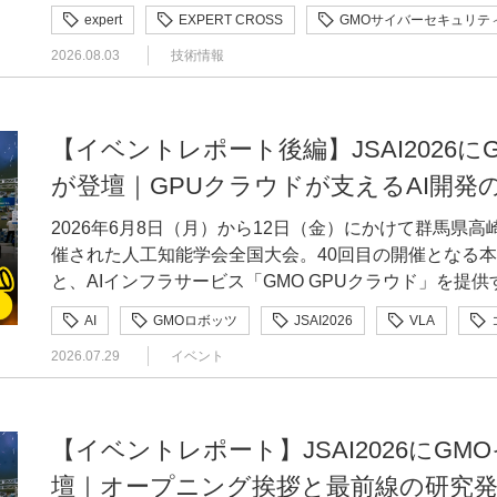
を語れる人」として社内外を飛び回っているのが、GMO
セキュリティの本質的な価値は「この製品は安全だから
欠かせませんでした。リリース当初は、「Smart Chec
expert
EXPERT CROSS
GMOサイバーセキュリティ
た。こうした市場の変化を受け、4つの画面を1画面に集約した
IoT・ハードウェアの診断を担う三村聡志さんです。G
にあると思っています。こうした意識を基礎から底上げ
るという目的が、社内に十分浸透していなかったんです
「makeshop byGMO」はショップ様向けのサービ
2026.08.03
技術情報
専門分野における第一人者を「エキスパート」として認
場で話すたびに考えさせられますね。 ———小池さんから見て、三村さんの存在は組織にどんな
ョップ様から問い合わせがあった際には、まず「Smart C
のショップを利用する購入者様です。楽天やAmazon
ベントの開催といった技術広報活動への支援を行ってい
影響を与えていますか。 小池外部へ発信する技術者は、GMOイエラエでもそこまで多くありませ
にしました。その結果、ショップ様にも一定の納得感を
プ決済が定着するなか、購入者様にとってわかりやすく
るコミュニティの活性化はもちろん、業界全体の発展に
ん。会社として営業が発信することはあっても、技術者
ました。CSがショップ様からの要望を記録するシート
るようになっていました。ただ、決済画面はお金を扱う
用として年間で最大100万円が支給されます。今回は
【イベントレポート後編】JSAI2026
のなかで技術者として情報を発信し続けている三村さん
もお伝えしました」「代替案としてこのようにご案内し
す。長く続くサービスのなかで多くの機能が積み重なっ
るGMOサイバーセキュリティ byイエラエCTO・小池
は三村さんのファンもいらっしゃるので、GMOイエラエ
た。プロダクトの目的を社内で共有し、全社で支えてもら
が登壇｜GPUクラウドが支えるAI開発
ました。そのため、課題を認識しながらも、なかなか着
経緯やこれまでの活動、そして三村さんが大切にしている
野におけるシンボル的な存在になってくれていると思い
「Smart Checkout」のプロジェクトを通じて、デ
の後、ワンステップで決済できるサービスがさらに広が
せるエンジニア」として、情報発信から教育までを幅広く行う 三村聡志（みむら 
2026年6月8日（月）から12日（金）にかけて群馬県
語り手なので、あまりIoTなどに詳しくない相手にも「
か。 大橋一番大きかったのは、「リリース後こそが肝要だ」と実感したことです。仮説をもとに
という危機感が高まったことで、改修計画が動き始めました。
GMOサイバーセキュリティ byイエラエ株式会社 ソフトウェア開発やマルウェアの解析、コンシ
催された人工知能学会全国大会。40回目の開催となる本
せられるのも三村さんの素晴らしさです。社内のジュニ
つくったものをリリースして終わりではなく、その後の
が支える流通額を考えると、決済画面には大きな改善余
ューマーサポートなど幅広い業務を経験した後、現在はG
と、AIインフラサービス「GMO GPUクラウド」を提
ていますし、取引先の企業からも「三村さんと話してい
だと感じました。設定一つをとっても、購入者様には喜
ってプロジェクトに参加できました。 —大規模な改修を、どのように進めていったのでしょう
でIoT・ハードウェアのセキュリティ診断を担当。手を
ぞれプレゼンティングスポンサーとして協賛しました。レ
けるんですよ。またハードもソフトも分かるというのは
かれるなど、想定とは異なる反応が多くあったんです。
か。 大橋従来の決済画面には大きな改善余地があったため、まずはできるところから刷新しよう
AI
GMOロボッツ
JSAI2026
VLA
セキュリティの重要性を社内外に伝える「話せるエンジ
日（木）にかけて行われた講演の模様を、GMOインタ
しているという証です。こうした知識に裏打ちされた語
ードバックもありましたが、言葉の裏にある意図を汲み
という認識で進めました。すべての機能をそろえてから
セキュリティ
ヒューマノイド
フィジカルAI
トグループのエキスパートとして、ローレイヤセキュリ
2026.07.29
イベント
せてご紹介します。 前編はこちらから GMOインターネットグループ特設ブース 会場の一角に
らこそ、他のエキスパートやグループ各社から相談され
ップを続けることが大切だと学びました。また、自分が
使えないといった制約を残した状態でリリースしていま
いる。 小池 悠生（こいけ ゆうき）｜GMOサイバーセキュリティ byイエラエ株式会社 上席執行
人工知能
人工知能学会
強化学習
機械学習
は、GMOインターネットグループの特設ブースが設け
と会社をつなぐ「ハブ」になり得る存在だと感じています。 ———広報や発信の面では
の売上やCVRが向上するという明確な結果が出たこと
ん遅れてしまいますからね。対応可能なショップ様から
役員CTO 兼 高度解析部 部長 2020年、サイバーセキュリティのスタートアップ創業メンバー。
GMOインターネット株式会社も「GMO GPUクラウ
んにどのような役割を期待していますか。 小池社内に対しては、グループ各社に「GMOイエラエ
ンの成果を数字で可視化するのは簡単ではありません。
ました。リリース後も追加開発を続けることが決まって
2023年、GMOイエラエ（現 GMOサイバーセキュリテ
り、同ブース内での共同出展となりました。 ブース内で来場者の目をひときわ引いていたのが、
でこんなことまでできるのか」を知ってもらうことです
つなげることが、事業会社にいるインハウスデザイナーの
【イベントレポート】JSAI2026にG
っても、UIの統一感を保てるよう、拡張性を意識して設計しました。 「迷
本部の上席執行役員に就任し、現在はCTOと高度解析
GMO AI＆ロボティクス商事株式会社が提供する人型
ープ内の会社がとても多いので、私たちが手伝えること
るデザインは、王道と細部への思いやりから生まれる —ずばり、「売れるデザイン」とはどのよ
ない」を貫いたUI設計 —デザインの方向性は、どのように固めていったのでしょうか。 大橋企
壇｜オープニング挨拶と最前線の研究
としたサイバーセキュリティに関する研究、コンサルテ
われたデモ走行の反響もあり、写真や動画を撮る姿もあちこちで見
す。「こういう相談にも乗れますよ」という部分の発信
うなものなのでしょうか。 大橋結論から言うと、一般的で王道のデザインが一番売れると思って