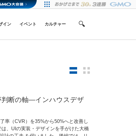
ザイン
イベント
カルチャー
が判断の軸―インハウスデザ
率（CVR）を35%から50%へと改善し
前編では、UIの実装・デザインを手がけた大橋
設計の工夫 を伺いました。後編では、リ