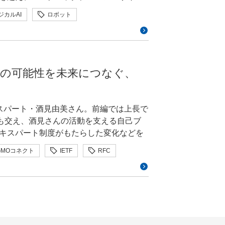
I・空間デザインなど領域を横断しアートデ
事になってきて、できるようになってい
インターネットと記号システムを連鎖的
って完全自動運転技術の開発を進めるチュ
っしゃいますし、「その上に何かを載せ
ぶことを目的としています。 今回は、こ
加えて安定してレーン内を走る自律性も
長期的関与を志し、2025年にGMOイン
ジカルAI
ロボット
AIという新たな「記号の作り手」が加わ
Tesla」のスローガンを掲げるチューリングが
開していければなと。 小池サービ
回 京大ミート
トチームにてグループ全体のブランドを守
強化学習
拡張知能
機械学習
は車載カメラの入力画像から車を直接制御
クロな視点からの話になりますが、私個人
：ヒューマノイド競技大会への挑戦 日時：
スのアスリートはフォームが安定してお
ザイナーのプレゼンス向上など、グルー
を語れる人」という形で登壇してきまし
スクとして挟まない非常にシンプルな構
便利なものが先に広まって、後から安全
学 学術情報メディアセンター南館4F 首藤研究室
しての品質が高い」と説明し、陸上競技
DESIGN AWARD 2026プロジェク
まざまな場所で授業も行っています。大
の内部表現にもとづき確率的に名前をサンプ
私はそれでいいと思っているのですが、
現地参加者のみ懇親会あり（飲食提供）
ました。直線・カーブ、加速・減速な
ました。幅広い層に向けて「どうすれば
致度に応じた受容確率でその名付けを受け入れ
レーンが塞がれている状況で、誘導員が赤
ているんです。セキュリティは「早め早
たモーションデータは、「ジェネラルモ
号技術の可能性を未来につなぐ、
他にもSECCONやCODE BLUEとい
ルゴリズムは理論的
遅れになりがちです。金融やブロックチ
ボット（ヒューマノイド）に移したと紹
・航空・EC・エンタメ業界の様々な案件に
基礎技術の調査なども地道に続けている
示されており、谷口氏は「言語を生み出す
ステムに落とし込むのは非常に難しいた
むべきサービスも少なくありません。サ
嶋津選手と今江選手それぞれの走りが再
ける。2025年9月からGMOインターネッ
も行いました。もともとは知り合いから
る」と表現しました。実際、人間2人に別
」を実現するための大規模な基盤モデル
った形で協力できるので、ぜひ我々GMO
れました。高橋は大阪大学大学院情報科
分かるくらい特徴が取れている」との声
スパート・酒見由美さん。前編では上長で
を担当。GMO DESIGN AWARDでは
振ってもらったのがきっかけで、「バイ
験では、MH法にもとづく受容確率のほう
うした横のつながりを作る場として有効
の運用やデータ解析に携わり、現在はAIロ
んも交え、酒見さんの活動を支える自己ブ
践力レベルアップ」という本の一部を執筆
容判断を有意によく予測できることが確
のでなくてはなりません。そして通信に頼
取り組む面白いことや新しいことを応援し
陸上
げていく必要があった」と振り返る高
キスパート制度がもたらした変化などを
は1秒間に約28メートル進むためレイテン
きたいですね。三村さんには、こうした
で優勝するなど高い実力を誇ります。この
の速度をわずかに増やす」形で、上下動
への影響や制度を運用していくうえでの
事にしていますが、そのうえでセールス
最小化で脳の適応性を統一的に説明する理
Uの推論を
GMOコネクト
IETF
RFC
 ———通常業務とエキ
運動性能向上に活かせないかという発想
りに合わせて細かく調整していったと語
。 前編はこちらから 組
デザイン」というキーワードがGMOとな
製品を入れればすぐ安全になります、だ
CPC（集合的予測符号化）を変分自由エ
なる拡大が不可欠です。実際に、現在チ
ている意
技術広報
暗号
耐量子暗号
」の取り組みです。直近の目標として掲げ
デザイン・クリエイティブ戦略組織「ク
まず相手の要求をきちんと聞くことも大
の変分自由エネルギー（予測誤差と表現
間に10¹⁸ 回）の計算資源を使っている
です。普段の業務は締め日が決まってい
世界ヒューマノイドロボット運動会」。
た挙動はモーションデータに含まれてい
で、ご自身の中で変わったものがあれば
のクリエイティブのイメージを高めてい
トグループが出している製品であっても、
間で外部表現（記号）の使い方を揃えて
のなかでマイルストーンを少し前倒しし
100m・400m・1500mの3種目にエ
内股気味のモーションになってしまって
になっています。もうひとつは、若手ク
もしれませんが、今はこれはいりませ
 つまり、私たちが言葉を揃えていく行為
推論しなきゃいけない。LLMのような大
池本人がハンドルでき
ョンに苦心しつつも、最終的には毎秒5メ
勉強会を継続的に開いていて、たとえば
MO SONIC」のようなユースカルチ
終的に効いてくるのはブランドとしての
セスだと捉えられる、という理論的な主
 こうしたアプローチの
ます。三村さんは登壇の予定が早く決ま
動きを変換するという流れ。人間とロボ
速度に応じた自然な歩様や滑らかな旋回
るリスクがあるという「2030年問題」
から活躍する若い世代の挑戦を後押しで
ます。そして研修や教育の場では、「こ
ングはNVIDIA H200とB300の両方
ていますね。この手の活動は、通常業務