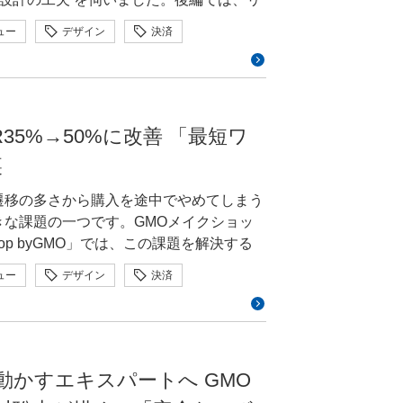
、実装を担うエンジニア側の技術的な制
ュー
デザイン
決済
す。さらに、その経験から得たインハウ
えを伺いました。 大橋有理（お
p事業本部 営業部 制作チーム 2004
コーディングから動画編集まで幅広く経
EC事業会社へ。ECシステム開発とECサ
5%→50%に改善 「最短ワ
ハウスデザイナーを志してGMOメイクシ
裏
p byGMO」の決済画面「Smart
遷移の多さから購入を途中でやめてしまう
望が両立しない場面もあったと思いま
きな課題の一つです。GMOメイクショッ
op byGMO」では、この課題を解決する
していました。ところがリリース後、シ
mart Checkout」を開発。決済完了
ュー
デザイン
決済
」「決済方法はこれを標準にしてほし
ロジェクトでUIの実装・デザインを担った
応えると、購入者様にとってはタップや画
では、大橋さんのキャリアをはじめ、
で、購入者様の声はショップ様を通じて
重視したこと、そしてリニューアルによって得ら
そこで、ショップ様の要望をそのまま反
読み取り、深掘りしながら、プロジェク
業界を動かすエキスパートへ GMO
ン
ーマンショックによる会社解散を経て、