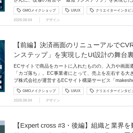
リース後に購入者様やショップ様から寄せられた要望と
GMOメイクショップ
UI/UX
クリエイターインタビ
約を、大橋さんがどのように調整したのかを掘り下げま
2026.08.04
デザイン
スデザイナーとしての役割や、「売れるデザイン」についての考
おはし・ゆうり）｜GMOメイクショップ株式会社 makesho
年、未経験で制作会社にアルバイト入社し、デザイン・
験。リーマンショックによる会社解散を経て、2009年に
【前編】決済画面のリニューアルでCVR3
イトの受注制作に約10年携わったのち、事業会社のイン
ンステップ」を実現したUI設計の舞台
ョップに入社。現在は同社のデザイナーとして、「makesho
Checkout」のUI設計などを手がける。 異なる立場の声を読み解き、目的に沿った「最善」を探る
ECサイトで商品をカートに入れたものの、入力や画面
—リリース後、購入者様の使いやすさとショップ様の要
「カゴ落ち」。EC事業者にとって、売上を左右する大
す。どのように調整しましたか。 大橋「Smart Checkout」は「極力タップさせない」設計のた
プ株式会社が運営するECサイト構築サービス「makesh
め、お届け日や決済方法などをあらかじめ設定して表示
ため、4画面に分かれていた決済フローを1画面に集約した「S
GMOメイクショップ
UI/UX
クリエイターインタビ
ョップ様から「お届け日は購入者様に選んでもらいたい
率（CVR）を35％から50％へと改善しました。このプ
い」といった要望が出てきたんです。 こうした要望に
2026.08.04
デザイン
のが、インハウスデザイナーの大橋有理さんです。前編
面遷移が増え、離脱につながる可能性があります。一方
「Smart Checkout」を開発した背景、UI設計で
届くため、要望の背景まで把握できるとは限りません。
れた成果について、お届けします。 大橋有理（おおはし・ゆうり）｜GMOメイクショップ株式会
映するのではなく、「本当に実現したいことは何か」を
社 makeshop事業本部 営業部 制作チーム 2004年、未経験で制作会社にアルバイト入社し、デ
【Expert cross #3・後編】組織と
トメンバーと実装の落としどころを探っていきました。 —理想とするUIを実現するうえで、エ
ザイン・コーディングから動画編集まで幅広く経験。リ