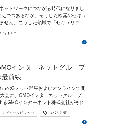
や実際の現状にこそ課題があるので、現
レッジでした。たとえば、注文情報を折
し、非同期の手続きにおける不安感を軽減
ネットワークにつながる時代になりまし
さい 松田企画段階では
場では「うちは知られていないから狙わ
がある」という声もありました。そのよ
了」という4つの画面に分かれていまし
変えつつあるなか、そうした機器のセキュ
心した女性になりきって実際に恋愛相談を行
」といった声や、「対策の優先順位はい
上につながるというデータを根拠に、説明
離脱する「カゴ落ち」が課題になってい
ません。こうした領域で「セキュリティ
ます。AIが表面的には優しくても、正論
か」という疑問もよく出てくるんです。
済できる体験が主流になりつつありまし
力内容の不足に応じて自動で設問を追加
サイバーセキュリティ byイエラエで
られたこと、この違和感が作品の核にな
使おう」という信頼・信用の向上や保全
kout」が売上向上を目指すプロダクトであ
 byイエラエ
のが「Smart Checkout」です。
性は見えたものの、既存の運用フローか
MOインターネットグループでは、特定の
、タイミングは人が決め、AIは質感づく
していくにはどうすればいいのかを、現
。そこでCSにも背景や狙いを共有し、シ
スですが、決済画面を実際に操作するのは、そ
した。試行錯誤の末、現実的な導入のし
定し、エキスパートによる情報発信やイ
か迷っている」
heckout」の目的を説明してもらうよう
などの大手プラットフォームでワンステッ
装段階ではAIの応答速度という新たな課
ます。エキスパートはグループ内におけ
持って受け止めていただけるようになり
、手間の少ない決済体験がより重視され
重ね、検索候補と同等の約0.6秒を実現
貢献する取り組みを行っており、活動費
して応募してみてほしいです。受賞する
自身が語る例はあまりないのですが、そ
にも、目的共有後は「このフィードバック
ため、信頼性が求められる重要な画面で
ありました。 —受賞されて、
そんな三村さんと、三村さんの上長でもあ
見てもらう経験は、次の制作の方向を考
にGMOインターネットグループ
は社内外で高い認知度があります。中に
ています」といったコメントが増えまし
ており、改修には膨大な工数が見込まれ
含めて教えてください 山田率直に
悠生さんのお二人に、エキスパート就任の
学院工学
という枠を超えた、IoTセキュリティ分
えた効果だと感じています。 —
の最前線
手できない状況が続いていたんです。そ
進むたびに、クオリティの高い作品と並
「伝え方」について伺いました。 「話
ますね。何より三村さんは安心感のある
ザイナーとしてどのような気づきがありました
り、全社的にも「このままではまずい」
、それは大きな励みになりました。もと
さとし）｜
/2025/works/006.html生成AIを「悩みに
高崎市のGメッセ群馬およびオンラインで開
この人の話なら聞いてみようかな」と思わ
私自身も、「makeshop byGMO」
。そこでの受賞をきっかけに、ある企業
。寺の空間を模した画面でAI菩薩に悩み
大会に、GMOインターネットグループ
アや若手のメンターにもいい影響を与え
反応を見ながら改善を続けることが重要
地があると感じていたため、納得感を持
GMO DESIGN AWARDでの受賞
MOサイバーセキュリティ byイエラエ
う
供するGMOインターネット株式会社がそれ
ると安心感がある」とよく言っていただ
ばれる一方、ショップ様からは賛否が分
るたびに、思いがけない形で次の機会に
動かす技術者としての一面を持ちながら、
ポート後編では6月10日（水）から11
、情報の全レイヤーを下から上まで理解
このように、当初の仮説とは異なるフィ
コンピュータビジョン
スパム対策
ニア」としても活動。GMOインターネッ
とが、AI菩薩の発想につながりました。
ーネットグループ特設ブースの様子とあわ
り口で安心感を与えられる三村さんだか
取り、デザインへ反映してブラッシュア
公開するのではなく、一部の決済方法が
にしていました。 得意なことが
ロボティクス
人型ロボット
ティの領域で現在5期目を継続して務めて
しているわけではありませんが、デザイ
やすいのだと思いますし、人と人・会社
提案・作成したUIによって、ショップ様
す。完璧を待っていると、公開がどんど
表現に挑戦できたチーム。AIとの壁打ち
でこだわった点や、
られました。今回、グループ会社となる
、三村さ
も、私にとって大きな経験でした。デザイ