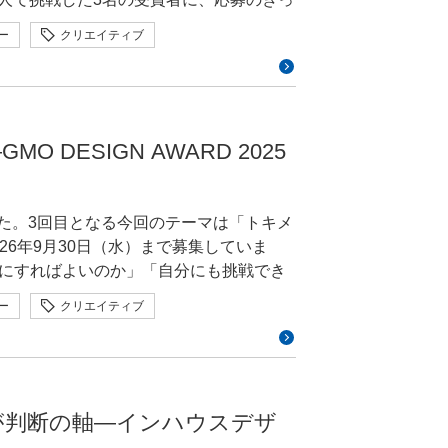
した。後編では、チームで挑戦し、受賞し
ー
クリエイティブ
まることで、アイデアはどのように広が
作とは異なる、チームならではの工夫や
tps://gmo-design-
フォンをかざすと、保存した思い出の動画や写真をすぐ
DESIGN AWARD 2025
コードに代わる、目立たず自然に思い出へ
yomiyomi」を代表して、仲村怜夏さ
しました。3回目となる今回のテーマは「トキメ
偶然の接触」へ転換した点です。従来の
26年9月30日（水）まで募集していま
さや、アプリのダウンロード・会員登録の
にすればよいのか」「自分にも挑戦でき
NFCを採用し、あらゆるモノに貼れるス
GMO DESIGN AWARD 2025の
ー
クリエイティブ
で、アプリのダウンロードや会員登録を不要
との向き合い方について伺いました。前編
業向けには、ステッカーや再生UIをブラ
DESIGN AWARD
ではなく、記憶を通じて顧客との関係が
ツールをどのよ
テストです。 2026年のテー
したポイントも教えてください 仲村
た作品を、以下の2部門で募集していま
が判断の軸―インハウスデザ
義、利用規約・プライバシーポリシーの作