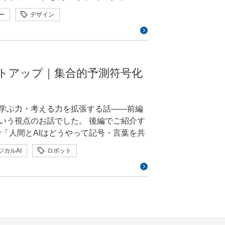
自分たちで打ち出していくしかない。エ
直接お話しする機会がありました。課題を
す「GMOインターネットグループ陸上部
スマートフォンでの買い物が主流になり
「トキメキ」をテーマに掲げた理由、制作
ました。そこから毎年「来年もぜひ」と
ち上げの背景や今年のテーマ「トキメキ」に
 三村私の領域で取り組
るという、普段の制作業務だけでは得に
ー
デザイン
重視しました。一般的な画面サイズで必
ジョ
下のインタビュー記事もぜひあわせてご
開発基盤の重要性を多くの方に知ってもら
す。機器の中からデータを取り出したあと
聞き、反応を観察できたことは大きな収
ットグループが日本航空と進めている、空港
かといった点にもこだわっています。こ
主催し、今年で3回目を迎える、18〜29
TOでもあるので、制度上は私からの推薦
とは | GMO DESIGN AWARD
と交流して学び合っていきたいことの2点を
トウェアにデータを移すまでの「ハード
られ、使われているのかも、現場に立つ
したエピソードも紹介。観光需要で荷物
で決済を完了させる」というコンセプトを
。 3回目となる2026年
じめからいて、きちんと活動してくれて
T機器とスマートフォンなどをつなぐ「ラ
方や、興味を持ってくださる方と直接会
が現状ですが、栗林は「これは航空産業
ニューアル後、数値に
で活用した作品を、以下の2部門で募集中で
いただくだけで、私としてもぜひ続けて
国内クラウド事業者としてAIインフラの提
みデバイスの限られたリソースのなかで
リリース後こそが肝要」という学びにもつなが
てますます大きくなる課題です」と警鐘
ートアップ｜集合的予測符号化
っていくと考えています。ここはいろい
人間です。使い勝手や使う人の気持ちを汲
しては、人型ロボット（ヒューマノイド）
ョップ様が増えるにつれて、数値は徐々
・ビジュアル各部門2点ずつ）が贈られ、賞
す。さらにNVIDIA社が推奨するネット
す。 大橋さんが2日間ブ
ンパクトを残したいと思っております」
％から50％へと改善しました。正直なとこ
が増えて、「まあいいか、これで」と放
能ストレージにもこだわっているのも大きな特
しょうよ。 三村いい機会です
たノウハウを「AI＋ロボティクス」の領域
ンパクトでしたね。私自身にとっても大
／クリエイティブディレクター）が務めます。
ですね。以前に落語鑑賞が好きだと話し
の学ぶ力・考える力を拡張する話――前編
の方とは、様々な展示会で一緒にやらせてい
して、「これからはフィジカルAIと言わ
全社的にも成功を実感できる結果になり
参加します。（五十音順）： 有馬ト
！」という企画が持ち上がったこともあ
いう視点のお話でした。 後編でご紹介す
たGMOインターネットですが、大川は「単
an Drone」でも一緒にロボットの展
ージョンなどの事業成果につなげる視点
を動かす大きなインフラになる」と示し
ィブ
「人間とAIはどうやって記号・言葉を共
調します。 「GMO GPUク
析していいですか？」って笑顔で聞きに
こと。仮説をもとにつくったものをリリー
負担を減らすUI設計を徹底したことで、
けの濃い内容となりました。 前編は
時交換といったエンタープライズレベルの
んでいますが、人型ロボット（ヒューマノ
み取り、改善を続けることが重要です。
ーンや共同研究を担う研究者の募集も呼び
ジカルAI
ロボット
にも優れたエンジニアは何人もいます。
クラスタやベアメタル型などを選択可能で
もの」が現実の世界に飛び出してくる存在
 3つ目は、使う人の気持ちになって細部
々のエンジニアや研究者がこの大会でさ
様の視点を判断の軸に据えたことが、成
強化学習
拡張知能
機械学習
部長 兼 グループ広報部 部長 GMO
に向けて技術力を伝え、つなげていく力が
挙動を解析するのと同じように、人型ロ
。 まとめ 大橋さんがた
い、講演を終えました。 強化学習
ェンシーにてグラフィック・Webのデザ
三村さんには、こうした特性をさらに発
を獲得させる研究を続けてきた研究者で
ドのベンチマーク「ClusterMAX」では、
べく、調査したいんです。人型ロボット
、細部の文言に使う人への思いやりを込
MOインターネットグループ陸上部 –
ように調整したのかを紹介します。さら
にGMOメイクショップへ入社。デザイン戦
度解析部 高度解析課 に加え、外部の
も知られ、現在はムーンショット型研究
うな攻撃が考えられるかを調べ、その攻撃
要望と、実装を担うエンジニア側の技術
ン」の考え方にも迫ります。
ョン領域のデザイン制作・管理を手がけ
」という部署にも所属してもらっていま
の研究プロジェクトを率いています。 言
呼びかけ、短くも密度の高い講演を締め
見を深めるという研究的な面でも、より
り続ける姿勢が、CVRの改善とショップ
セッションにて高橋が登壇した「GMOイ
、グループ全体のブランドマネジメント活動
るエンジニア」という言葉どおり、伝え
ます。ぜひ解析させてほしいです！
術的な中身です。プロジェクトのコンセプト