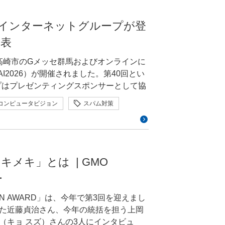
段階的に導入し、対象範囲を広げていき
したチーム。ハッカソンで生まれた作品
ド」を紹介するべく本イベントに協賛してお
それでも、数字を意識し、事業の成果に
いたため、今後複雑な機能や画面が加わ
ィ byイエラエ）サイバーセキュリティ事業
つの空間として画面全体の世界観を設計
ね。GMOインターネットグループはグル
役割なのだと改めて感じました。 売れ
MOインターネットグループが登
わせない、タップさせ
になることがあります。制作の過程で互
部部長を兼務している。ファジングを中心
手としてのAI菩薩をデザインしました。
ロボット（ヒューマノイド）です。講演で行
が十分に伝わっていない場面もあるんで
魅力の一つです。 前編・後編を
発表
ィング、ペネトレーションテストなどに
社会の傾向を捉えるなど、より広い価値
られました。 ノベルティの入
もそうですが、グループ内の動向や課題
こうなったらいい」という理想を、いっ
技術や答えを持っていたわけではありま
テンとして国際CTFで数々の受賞実績を持
に
者が思わず笑顔を見せる場面も。名刺交
手段がありますという相互理解を深めると
が直感的に理解できるデザインです。ショ
県高崎市のGメッセ群馬およびオンラインに
が整理し、大枠が固まりつつあった段階で
仲間の力を取り入れながら、試行錯誤を重
お
されるなど、ブースは終始にぎわいを見
に対しては、専門であるIoTに集中して
ザインを採用する方もいます。しかし、
AI2026）が開催されました。第40回とい
ザインです。大枠は決まっていたものの、
いただいたことで、自分の発想や構想に
」という提唱を続けてほしいですね。ド
一般的なECサイトと大きく異なると、購
プはプレゼンティングスポンサーとして協
を提案しては改善するというやりとりを
受賞者の皆さんの言葉
やマルウェアの解析をしていて、コンシ
した。既存の技術や独自のアイデアを組
Iをどれくらい使った？」といった、イベ
ティの「ご意見番」、ゆくゆくは「重鎮」
グインは右上にある」といった、使い慣
壇しました。本レポートでは、オープニ
たのが、競合サービスのUIです。さまざ
かけになれば幸いです！ GMO
々と手を動かすのも好きなのですが、ど
めてデザインすることが、自分の強みの
コンピュータビジョン
スパム対策
の選択肢にシールを貼っていく姿が見ら
デザインになるのだと思います。そのう
演を行ったグループのエンジニアによる3
分まで分解してリサーチしました。「多
ね。そうした幅広い経験があったからこ
りました。 まとめ 3名のお
ロボティクス
人型ロボット
 またブース内に展示し
どに表れると考えています。たとえば
日にかけて行われた講演や、GMOインター
につながる理由があるはず」という仮説の
】受賞作品はこうして生まれた—GMO
がら、エンジニアリングの力も高めてい
な技術や大きなアイデアでなくてもよい
展示なども行われ、パートナー（社員）
カウント作成が完了した画面のボタンを、「管
い！ ロボティクス時代を
MO」ならではのデザインへ落とし込んでいき
ARDの運
サイバーセキュ
、自分自身の関心や研究テーマなど、身
者も数多くいました。 とくにブー
インターネットグループ全体の課題でもあ
へ変更しました。文言一つでも、「お、
マ「トキメキ」に込めた想い、キービジ
ィのスタートアップを立ち上げから3年半
い作品が生まれていました。また、AIを
紹介や、さまざまな業種での導入事例には
う1つは、外部サービスへの依存リスクで
押しできます。こうした細部にこそ、使
そ、「操作
メキ」とは | GMO
あわせてご覧ください！ ▽若手ク
年末に当社へ執行役員としてジョインし、
るための手段として活用している点も印
例の深堀りやNVIDIA推奨構成からなる
り使えなくなる、といった事態も現実に起きま
なって考えることはとても大切ですね。
登壇し、グループが本大会を応援する理由
様を不安にさせないよう、情報の出し方
SIGN AWARD 2026運営インタビュー
周りやスマートフォンアプリなど、いわば
ー
クが生まれてしまうんです。依存そのも
ンハウスデザイナーとしてどのような役
イド）の走行デモが披露され、舞台上を
識しましたね。画面を行き来させない動
三村さんは今回で5
てみてはいかがでしょうか。 後編で
ド」を認知いただいたことは大きな収穫で
うまく使いこなすという方向もあるの
ーダルウィンドウを表示し、その中で必
N AWARD」は、今年で第3回を迎えまし
か。 三村一番最初は、エ
「フォームインワン」を制作した3組の受賞
、今後のサービスに活かしてまいりま
への対応は会社の
購入者様と対話し、実際に人と会って得
たしたGMOインターネットグループ陸上部
みにしています。また、情報量が多い項
た近藤貞治さん、今年の統括を担う上岡
活きのいいやつはいないか」という感じ
はのアイデアの広げ方や制作の裏側に
周りにも、いままさにAIが入りつつありま
があります。最近、自社サービスを出展
ル開発に活かし、2026年8月に中国で
法や各種情報をあらかじめ設定しておく
（キョ スズ）さんの3人にインタビュ
んじゃないか」という形で話が下りてき