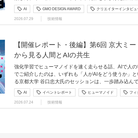
ット株式会社） 3日目の特別講演に先立つスポンサー講演として、「GMO GPUクラウド」の開発
す。この領域はまだ誰も正解を持っていないからこそ、
した大型展示会で、2日間ブースに立ち、来場者の方と
開催される世界ヒューマノイドの運動会での優勝を目指
など、利便性を保ちながら入力の手間を減らしました。
ー。コンテスト立ち上げの背景から、AI時代にあえて
て、「空き時間でいいから一度やってみては」と誘われ
DESIGN AWARDの運営メンバーが、コンテスト立
を統括する大川によるサービス紹介が行われました。 大川はまず、GMOインターネットがプレゼ
キスパートとして、自分の考えをどんどん発信していってほしいですね。
伺いながら、自社サービスで支援できることをご案内す
AI
GMO DESIGN AWARD
クリエイターインタビュ
– GMOロボッツ」プロジェクトを紹介しました。 ロボティクスへの取り組みはスポーツにとどま
始めた時期だったため、スマートフォンでの使い勝手も
の舞台裏までを聞きました。 GMO DESIGN AWARD 2026とは？ GMO DESIGN AWARD（以
お声がけいただき、ずっと続いているという流れですね。 小池補足すると、三村さんは私が
込めた想い、キービジュアル制作の裏側などを語った以
ンティングスポンサーとして協賛した狙いを紹介。AI
みたいビジョンの面では、IoT診断が1つの軸になりま
くい経験でした。セールスと同じ現場に立ち、生の声を
りません。栗林は、2026年4月からGMOインターネ
要な情報がどこまで見えるか、画面が長くなりすぎない
2026.07.29
技術情報
下、本コンテスト）は、GMOインターネットグループが
インする前から活動していたんです。今は私が上長でC
覧ください！▽若手クリエイターへ問う、AI時代の「トキメキ」
いたいこと、AI開発に携わる方々や学生・エンジニア
は従来の診断と同じなのですが、ハードウェアからソフ
穫でしたね。チラシやブースのデザインがどのように見
におけるヒューマノイドロボット活用の実証実験を開始
うして「クリックやタップをできるだけ減らし、1画面
歳の若手クリエイター・デザイナーを対象としたデザインコンテストです
という形になっていますが、実際には三村さんが一番は
2026運営インタビュー
挙げました。 今後も計算資源の規模が拡大していくことが予想されるなか、GMOインターネット
ウェアの壁」の越え方が今の課題なんです。たとえばIo
ことで初めて気づけます。自社サービスを利用している
の取り扱いが増える一方で担い手は減っていくというの
一貫して追求したことが、CVRの向上につながったと考えています。 —リ
のテーマは「トキメキ」。AIを制作プロセスのどこか
いる。だから「そのまま続けていいよね」という確認を
では日本の計算資源力を引き上げるべく、2024年から
ストワンマイル」の部分がこれにあたりますね。組み込
うことの大切さは、「Smart Checkout」で得た「
だけに限った問題ではなく、全産業で人口が減るにつれ
はどのような変化がありましたか 大橋段階的に導入したため、対象店舗が少なかった初期は、目
す。 プロダクト部門ビジュアル部門 応募期間は2026年6月15日（月）〜9月30日（水）。最優秀
ほしいと思っています。 ———三村さんは「親方」という愛称でも知られていますが、その由来
【開催レポート・後編】第6回 京大ミ
供を開始しています。 「GMO GPUクラウド」にはNVIDIA社のH200やB300などが搭載されてお
推論を走らせる領域は、車載や自動運転の知見とも交わ
っています。AIが普及しても、最終的に判断するのは
を鳴らします。「我々GMOインターネットグループと
立った改善が見られませんでした。ただ、切り替えるシ
賞には賞金100万円、優秀賞は各20万円（プロダクト
はどこにあるのでしょうか。 三村正直なところ、私が言い出した言葉ではないので、いまだに由
り、大規模なマルチノード学習に適した構成を整えていま
ろとキャッチアップしている最中ですね。 小池挑みたいビジョンですよね？せっかくですし、人
み取り、細かな表現まで判断できるデザイナーでありたいと思っていま
から見る人間とAIの共生
をもっと支援していくことによって、この課題解決にイ
に好転していきました。最終的に、CVRは旧画面の35
金総額は250万円にのぼります。 今年の審査員長は、大阪・関西万博のデザインシステムを手が
来はよくわかっていないんです。周りから呼ばれること
ワーキングプラットフォームのSpectrum-Xや高性
型ロボット（ヒューマノイド） を解析したいですって言っちゃいま
ースに立った、自社サービスの展示会出展の様子 —最後に、同じデザイナーの方へメッセージを
と、GMOインターネットグループが30年以上培ってき
ろ、「そこまで変わるのか」と驚くほど、想定以上のイ
けたことでも知られる引地耕太 氏（VISIONs CEO
っておいたら定着してしまいました。本当にそんなもの
強化学習でヒューマノイドを速く走らせる話、AIで人
長です。 経済産業省によるクラウドプログラム認定を受けて100億円規模の設備投資を行い、
よね(笑)。実はGMO AI&ロボティクス商事株式会社
お願いします。 大橋3つあります。1つ目は、数字を意識すること。とくに事業会社にいるインハ
へ展開していく構想を語りました。さらに今後の展望と
きな発見でしたし、プロジェクトメンバーだけでなく、
また、以下の審査員が昨年に引き続き、ゲスト審査員として
たら、グループの遊び心で「寄席を借りて撮影をしよう
でご紹介したのは、いずれも「人がAIをどう使うか」と
「GMO GPUクラウド」の名でサービスを展開してき
ただくことが多いんです。この前のドローンの展示会「Jap
ウスデザイナーは、自分が提案したデザインを、コンバ
れるロボットが、インターネット上のアプリケーション
ました。 まとめ 長く改修が見送られてきた決済画面に対し、「Smart Checkout」は4画面のフロ
モユキ 氏（日本デザインセンター 有馬デザイン研究室） 清水 勝太 氏（KOEL／クリエイテ
りました(笑)。 「いい世の中を作る」が原動力 ———小池さんから見て、エキスパートとしての
る京都大学 谷口忠大氏のセッションは、一歩踏み込んで
にGPUを提供するだけではありません」と、開発責任者の立場から強
示があったんですけども、そういう時にも都度「これ解
が必要です。 2つ目は、リリース後こそが肝だという
ました。 そしてJSAIではAIに取り組む学生さんも来場されていることから、栗林は渋谷に開設し
ーを1画面に集約。購入者様を迷わせず、入力や操作の
ディレクター） 広野 萌 氏（株式会社フォルテ 代表取締役） 詳細・応募は特設サイトへ：
三村さんの強みはどこにあると感じますか。 小池ひとことで言うと「外に伝える力」ですね。当
有し、共生していくべきか」を数理モデルで扱う、研究者向
ラウド」では、24時間365日の高可用性や故障時の即
いったり。JALグランドサービス様との実証実験も進
スして終わるのではなく、その後のフィードバックを汲
たGMOヒューマノイド・ラボの紹介とともに、インタ
CVRを35％から50％へと改善しました。 競合サービスを細かく分析しながらも、「安心して使
AI
イベントレポート
ヒューマノイド
フィ
https://gmo-design-award.com/ インタビュー参加者 近藤 貞治｜GMOインターネットグループ株
社のメンバーはみんな技術力が強いので、三村さん以外
こちらから Session3『集合的予測符号化と人間AI共生的アライメント』 谷口 忠大 氏京都大学 大
サポートを志向し、用途に応じてマネージド型のHPC
イド） やロボットは「これまでPCの中で動いていた
今回のプロジェクトを通じて、改めて強く感じました。
かけます。最後に、「スポンサーをするだけでなく、我
えるか」「余計な操作をさせていないか」という購入者
京大ミートアップ
京都大学
大阪公立大学
式会社 グループブランド推進本部 グループクリエイティブ部 
しかし、そのなかでGMOインターネットグループ内外
2026.07.24
技術情報
学院情報学研究科 教授 最後に登壇したのは京都大学の谷口忠大氏。長年「記号創発ロボティク
す。 こうした取り組みは外部評価にも表れており、TOP500やGreen500のランキングで国内最高
です。なので、安全なパソコンを作るためにウイルスの
にこだわること。その積み重ねが、結果につながっていくのだと思います
まざまな発表をします」と続く各セッションへと聴衆をいざな
果につながったといえます。 後編では、リリース後に寄せられた購入者様やショップ様の要望
インターネットグループ入社前はクリエイティブエージ
生成AI
産学連携
研究開発
とても強いのが三村さんの素晴らしいところなんです。
ス」を掲げ、人間の発達過程をモデルにロボットに言語
水準とされるほか、SemiAnalysis社によるGPUクラウ
ボット（ヒューマノイド） をさらに安全なものにする
どり着いた「売れるデザイン」の答えは、王道を外さず
を用いたヒューマノイドによる高速走行の実機検証 「G
と、エンジニア側の技術的な制約を、 大橋さんがどの
イン制作に従事。インハウスでの経験を求め、2010年
揮してもらうべく、社内でももともとの所属部署である高
す。書籍紹介ゲーム「ビブリオバトル」の考案者として
国内最高位のシルバー認定を取得しています。 最後に、大川はGMOインターネットグループのブ
（ヒューマノイド） を解析して攻撃者目線からどのよ
めることでした。購入者様やショップ様から寄せられる
GMOロボッツ」 登壇者：高橋勇哉（GMOインターネットグループ株式会社 / 修士 (情報科学））
に、プロジェクトを通じてたどり着いた「売れるデザイ
略部マネージャーとして、プロダクトやコミュニケーシ
方々に講師として何かを教えていく業務を担う「教育課
開発事業に参画するほか、AI・ロボティクス分野の複数
ースやこの後に控えるランチョンセッションへの来訪を
をどう守るかを考えることは、エキスパートとしての知
的な制約。その背景を読み解き、目的に沿った最善を探
栗林が予告した研究発表のひとつが、インダストリアル
る。2019年にGMOインターネットグループへ転籍し
す。そうした仕事も兼ねているので、本人の言う「話せ
語モデルの手前にある問い 大規模言語モデルは、人間社会がすでに形成し終えた言語資源を巨大
くくりました。 チューリングが目指す完全自動運転の世界と、それを支える計算基盤「GMO
良いサービスを共に作るという面でも大きな意味があり
様の売上向上につながっています。 また、デザインは作って終わりではありません。リリース後
ンターネットグループ陸上部 – GMOロボッツ」の技