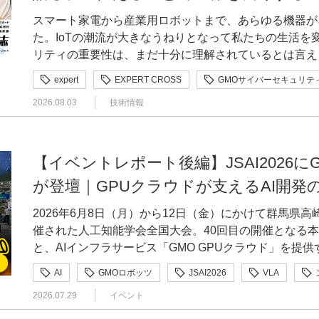
現と物語の両方から伝わるように工夫しました。 —制作過程でAIツールをどのように活用しまし
の時点ですでにレベルが高いんです。そこに至らない層
済画面に関するデータを組み合わせた、私たち独自のナ
ウト）」とは、どのようなものなのでしょうか。 大橋従来の「makeshop byGMO」の決済画面
す。生成AIが回答者の入力内容をリアルタイムで確認
スマート家電から産業用ロボットまで、あらゆる機器が
たか。使ってみて意外だった発見や、工夫したポイントも教えてくだ
場でそれに触れられたのは大きかったです。こうした現
りたたんで表示した際には、「確認するたびに開く手間
は、「購入確認」「配送設定」「決済方法の選択」「完
する仕組みを提案したプロダクトです。 —制作の中で一番苦労した点と、それを乗り越えたエピ
た。IoTの潮流が大きなうねりとなって私たちの生活を
ChatGPTを壁打ち相手として使いました。自分が傷
れない」「中小企業だからサイバー攻撃なんて関係ない
うな場合には、画面を短くしたほうがCVRや売上の向
た。画面遷移や入力の負担が大きく、購入者様が途中で
ソードを教えてください 山田一番苦労したのは、「窓口のような安心感」を、オンラインフォー
リティの重要性は、まだ十分に理解されているとは言え
い、返ってきた言葉を検証しながら脚本に取り入れてい
つ考えればいいのか」「対策して何かいいことがあるの
を重ねていきました。 大橋ショップ様の理解を得るためには、社内、とくにCSとの認識共有も
たんです。一方、競合サービスでは、ワンステップで決
ムという仕組みにどう落とし込むかでした。当初は、入
を語れる人」として社内外を飛び回っているのが、GMO
を並べるほど相談者の気持ちから離れていくように感じ
セキュリティの本質的な価値は「この製品は安全だから
欠かせませんでした。リリース当初は、「Smart Chec
expert
EXPERT CROSS
GMOサイバーセキュリティ
た。こうした市場の変化を受け、4つの画面を1画面に集約した
する手法を試しました。利用者の不安を軽減できる可能
IoT・ハードウェアの診断を担う三村聡志さんです。G
りました。AIには構図や演技を丸ごと任せず、作画や色
にあると思っています。こうした意識を基礎から底上げ
るという目的が、社内に十分浸透していなかったんです
「makeshop byGMO」はショップ様向けのサービ
ら大きく乖離してしまい、普及性という壁にぶつかりま
2026.08.03
技術情報
専門分野における第一人者を「エキスパート」として認
りの補助として使うことで、自分の意図を保つようにしました。 —「応募しよう
場で話すたびに考えさせられますね。 ———小池さんから見て、三村さんの存在は組織にどんな
ョップ様から問い合わせがあった際には、まず「Smart C
のショップを利用する購入者様です。楽天やAmazon
やすさを重視した仕様にたどり着きました。さらに、実
ベントの開催といった技術広報活動への支援を行ってい
という方に向けて、一言メッセージをお願いします！ 松田完成度に自信がついてからではなく、
影響を与えていますか。 小池外部へ発信する技術者は、GMOイエラエでもそこまで多くありませ
にしました。その結果、ショップ様にも一定の納得感を
プ決済が定着するなか、購入者様にとってわかりやすく
題も浮上しました。モデルの使い分けや通信経路の調整を
るコミュニティの活性化はもちろん、業界全体の発展に
今の自分が何を考え、何を試したのかを外に出す機会と
ん。会社として営業が発信することはあっても、技術者
ました。CSがショップ様からの要望を記録するシート
るようになっていました。ただ、決済画面はお金を扱う
できたときは、ようやく理想と現実を両立させられたという実感が
用として年間で最大100万円が支給されます。今回は
かどうかにかかわらず、作品を言葉で振り返り、誰かに
【イベントレポート後編】JSAI2026
のなかで技術者として情報を発信し続けている三村さん
もお伝えしました」「代替案としてこのようにご案内し
す。長く続くサービスのなかで多くの機能が積み重なっ
ご自身や活動にどのような変化がありましたか。率直な感想も
るGMOサイバーセキュリティ byイエラエCTO・小池
える材料になります。見てもらうだけタダですからね（笑） 寺山隼矢さん｜東北大学大
は三村さんのファンもいらっしゃるので、GMOイエラエ
た。プロダクトの目的を社内で共有し、全社で支えてもら
が登壇｜GPUクラウドが支えるAI開発
ました。そのため、課題を認識しながらも、なかなか着
言って、とても嬉しかったです。一次選考、二次選考と
経緯やこれまでの活動、そして三村さんが大切にしている
研究科 受賞作品：AI菩薩受賞名：審査員特別賞（コンテクストデザイン賞／マーケティングイノ
野におけるシンボル的な存在になってくれていると思い
「Smart Checkout」のプロジェクトを通じて、デ
の後、ワンステップで決済できるサービスがさらに広が
んで自分たちのプロダクトが評価されていく実感があり
せるエンジニア」として、情報発信から教育までを幅広く行う 三村聡志（みむら 
ベーション賞）作品詳細：https://gmo-design-award.com
2026年6月8日（月）から12日（金）にかけて群馬県
語り手なので、あまりIoTなどに詳しくない相手にも「
か。 大橋一番大きかったのは、「リリース後こそが肝要だ」と実感したことです。仮説をもとに
という危機感が高まったことで、改修計画が動き始めました。
もとこのプロダクトはハッカソンから始まったものです
GMOサイバーセキュリティ byイエラエ株式会社 ソフトウェア開発やマルウェアの解析、コンシ
寄り添う存在」としてデザインしたプロダクトアイデア
催された人工知能学会全国大会。40回目の開催となる本
せられるのも三村さんの素晴らしさです。社内のジュニ
つくったものをリリースして終わりではなく、その後の
が支える流通額を考えると、決済画面には大きな改善余
からインターンのお声がけをいただいていましたが、その後の
ューマーサポートなど幅広い業務を経験した後、現在はG
を相談できる、心を落ち着けるための体験を提案する。 —GMO DESIGN AWARDに応募しよ
と、AIインフラサービス「GMO GPUクラウド」を提
ていますし、取引先の企業からも「三村さんと話してい
だと感じました。設定一つをとっても、購入者様には喜
ってプロジェクトに参加できました。 —大規模な改修を、どのように進めていったのでしょう
も、後押しの一つになったと感じています。挑戦を重ね
でIoT・ハードウェアのセキュリティ診断を担当。手を
と思ったきっかけを教えてください 寺山生成AIと関わる中で、「人類の経験や知識に適切に基づ
ぞれプレゼンティングスポンサーとして協賛しました。レ
けるんですよ。またハードもソフトも分かるというのは
かれるなど、想定とは異なる反応が多くあったんです。
か。 大橋従来の決済画面には大きな改善余地があったため、まずはできるところから刷新しよう
つながっていくことを実感した経験です。 まとめ 今回ご紹介した3組は、それぞれ異なる得意分
AI
GMOロボッツ
JSAI2026
VLA
セキュリティの重要性を社内外に伝える「話せるエンジ
きながら人の心を導ける存在にならないか」と考えたこ
日（木）にかけて行われた講演の模様を、GMOインタ
しているという証です。こうした知識に裏打ちされた語
ードバックもありましたが、言葉の裏にある意図を汲み
という認識で進めました。すべての機能をそろえてから
野や視点を持つメンバー同士で、互いに補い合いながら作品を形
セキュリティ
ヒューマノイド
フィジカルAI
トグループのエキスパートとして、ローレイヤセキュリ
普段は研究や開発に取り組んでおり、デザインを専門と
2026.07.29
イベント
せてご紹介します。 前編はこちらから GMOインターネットグループ特設ブース 会場の一角に
らこそ、他のエキスパートやグループ各社から相談され
ップを続けることが大切だと学びました。また、自分が
使えないといった制約を残した状態でリリースしていま
異なっていたからこそ、さまざまな要素を集約した映像
いる。 小池 悠生（こいけ ゆうき）｜GMOサイバーセキュリティ byイエラエ株式会社 上席執行
人工知能
人工知能学会
強化学習
機械学習
ンの分野に興味があったため、自分なりの視点で挑戦してみました。 —制作
は、GMOインターネットグループの特設ブースが設け
と会社をつなぐ「ハブ」になり得る存在だと感じています。 ———広報や発信の面では
の売上やCVRが向上するという明確な結果が出たこと