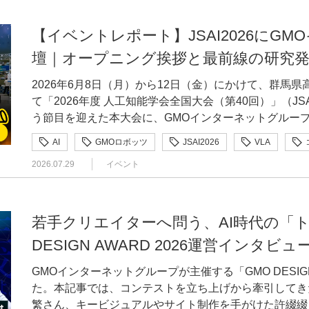
ん遅れてしまいますからね。対応可能なショップ様から
を重ねながら、アイデアを実際のプロダクトとして形に
役員CTO 兼 高度解析部 部長 2020年、サイバーセキュリティのスタートアップ創業メンバー。
工夫したポイントを教えてください 寺山単にテキストを入力してAIから回答を受け取るだけのサ
GMOインターネット株式会社も「GMO GPUクラウ
んにどのような役割を期待していますか。 小池社内に対しては、グループ各社に「GMOイエラエ
ンの成果を数字で可視化するのは簡単ではありません。
ました。リリース後も追加開発を続けることが決まって
を磨き続け、次の機会へとつなげたチーム。 一人では思いつかなかった視点や、実現できなかっ
2023年、GMOイエラエ（現 GMOサイバーセキュリテ
ービスにしないことにこだわりました。寺の中にある一
り、同ブース内での共同出展となりました。 ブース内で来場者の目をひときわ引いていたのが、
でこんなことまでできるのか」を知ってもらうことです
つなげることが、事業会社にいるインハウスデザイナーの
【イベントレポート】JSAI2026にG
っても、UIの統一感を保てるよう、拡張性を意識して設計しました。 「迷
た表現も、異なる強みを持つメンバーが集まることで形
本部の上席執行役員に就任し、現在はCTOと高度解析
し、心を落ち着けられる「場」と、悩みを打ち明ける相
GMO AI＆ロボティクス商事株式会社が提供する人型
ープ内の会社がとても多いので、私たちが手伝えること
るデザインは、王道と細部への思いやりから生まれる —ずばり、「売れるデザイン」とはどのよ
ない」を貫いたUI設計 —デザインの方向性は、どのように固めていったのでしょうか。 大橋企
いに学び合い、それぞれが成長できることも、チームで挑戦する
壇｜オープニング挨拶と最前線の研究
としたサイバーセキュリティに関する研究、コンサルテ
個人の相談に応じるだけで終わらず、集まった悩みから
われたデモ走行の反響もあり、写真や動画を撮る姿もあちこちで見
す。「こういう相談にも乗れますよ」という部分の発信
うなものなのでしょうか。 大橋結論から言うと、一般的で王道のデザインが一番売れると思って
画・設計段階では、競合サービスを参考にしながら、「
通してご紹介した受賞者の皆さんも、最初からすべての
従事。日本を代表するCTFチーム「binja」のキャプ
につながるサービスへ発展させることも目指しました。 —受賞されて、ご自身やご自身の活動
ったバッグをロボットが手渡しすると、受け取った来場
感を拾ったうえで、GMOイエラエとしてこういう解決
います。「ECサイトといえば、この形だよね」と誰も
2026年6月8日（月）から12日（金）にかけて、群馬
たん仕様を度外視して出し合っていました。それをPM
せん。それぞれが自身の経験や関心を出発点に、AIや
ち、CODE BLUE 2015ではU25スピーカーとして登壇。 ———まず、お二方のご経歴と現在の
どのような変化がありましたか？ 寺山受賞するまで、自分自身をクリエイターだと強く意識した
換をした方には、豪華景品が当たるガチャガチャも用意
いうのをとくに大事にしてほしいなと考えています。社外
ップ様のなかには、独自性を出すためにオリジナルのデ
て「2026年度 人工知能学会全国大会（第40回）」（JS
私が参加しました。私が担当したのは、UIの実装とデ
ねて作品を完成させていました。 「自分にも挑戦できるだろうか」と迷っている方も、まずは自
仕事をお聞かせください。 三村GMOサイバーセキュリティ byイエラエで、IoTやハードウェアの
ことはありませんでした。しかし、AI菩薩が2つの賞を
せていました。 展示も趣向を凝らしたものでした。「人型ロボット（ヒューマノイド）が家庭で
もらい、その重要性の発信や「今後はこれが重要になる
写真の見せ方やカートボタンの位置、ページ遷移などが
う節目を迎えた本大会に、GMOインターネットグルー
細かな方向性までは固まっていなかったため、デザイン
分が感じていることや、形にしたいアイデアから考えてみてください。 
診断を担当しています。もともとはソフトウェアの開発
も、作品として評価される価値があるのだと実感できま
使われ始めるのはいつ頃だと思う？」「論文の執筆にA
ローンやロボットの展示会なども通じて、IoTセキュリ
入者様が迷い、離脱につながる可能性があります。「ロ
賛し、企業展示への出展に加えて複数のセッションに登
重ね、形にしていきました。設計の判断軸の一つになっ
が、これから応募を検討している方の一歩を後押しするきっ
ューマーサポートに携わっていた時期もありました。黙
み合わせ、利用する人の体験や社会とのつながりまで含
AI
GMOロボッツ
JSAI2026
VLA
ント参加者へのアンケートも実施。参加者は、思い思い
と呼ばれる存在になってもらえたらと思っています。 AI・ロボティクス社会実現のために「人型
れた王道の設計が、結果として最も使いやすく、売れる
ングでのスポンサー挨拶と、6月8日から9日にかけて講
まな決済画面を集め、パーツの配置や幅など、細かな部
DESIGN AWARD 2026｜詳細・応募はこちら GMO DESIGN AWARD 2025受賞者インタビ
ちらかといえば「話せるエンジニア」だと思っています
一つだと理解でき、クリエイターとして挑戦していく自信にもつなが
セキュリティ
ヒューマノイド
フィジカルAI
れ、中には前日の回答結果を見に来てくださる方もいらっしゃいました。
ロボット（ヒューマノイド）を解析したい」 ———今後取り組みたい課題と、これから挑みたい
えで、ショップ様らしい価値や世界観は、細かな文言な
2026.07.29
イベント
つの研究発表の模様をお届けします。6月10日から11
くの人に使われているサービスのUIには、使いやすさ
ュー 前編記事も是非合わせてご覧ください！▼【前編
そ、今こうしてエキスパートとして外向きの活動をしな
話から見えてきたのは、作品の出発点は、必ずしも特別
たパネルでは、グループ各社で行われている研究成果の
人工知能
人工知能学会
強化学習
機械学習
ビジョンを教えてください。 三村積極的に取り組んでいきたいのは、まずAIの利活用をより具体
「makeshop byGMO」では、ショップ開設用のア
ネットグループ特設ブースの様子をレポートした後編もぜひご覧くださ
もと、良い点を取り入れながら、「makeshop byG
DESIGN AWARD 2025受賞者が語る、アイデアと制作の裏側 また、GMO DESIGN AW
くという形で会社から任せてもらえているのかなと考えてます。 小池同じくGMO
ということです。幼少期の記憶や日頃抱いていた違和感
の説明に聞き入ったり、積極的に質問を投げかけたりする参加
的に現場へ落とし込んでいくことですね。これはGMO
理画面にログイン」から「早速ショップを作ってみる」
開拓する「GMOロボッツ」プロジェクト 登壇者：栗林健太郎（GMOペパボ株式会社 取締役CTO
ました。 Smart Checkout開発時のUIデザイン検討案 —多くのショップ様が利用するサービスの
営メンバーが、コンテスト立ち上げの背景や今年のテー
リティ byイエラエの小池です。もともとはセキュリテ
近な経験を掘り下げることで、それぞれにしかつくれな
スの半分を占める「GMO GPUクラウド」のサービス
り、一昨年あたりからじわじわ出ている話なんです。も
できた。じゃあ、作ってみるか」と使う人の気持ちを後
/ 博士（情報科学）） オープニングを飾ったプレナリーセッションでは、GMOインターネットグ
決済画面を設計するうえで、どのような点を意識しましたか。 大橋決済画面だからこ
若手クリエイターへ問う、AI時代の「トキ
ュアル制作の裏側などを語った以下のインタビュー記事もぜひ
ほど手がけ、研究や実務に取り組んでいました。2023
単なる効率化の手段としてではなく、表現や体験を広げ
多くの研究者や企業担当者の方が足を止め、AI先端開発事
す。たとえばClaudeのFable 5が規制の対象とな
う人への思いやりが表れると思うので、相手の気持ちに
ループを代表して、GMOペパボ株式会社の栗林CTOが
する人が安心して使えるか」を大切にしました。購入者
リエイターへ問う、AI時代の「トキメキ」とは | GMO DE
現在はCTO兼高度解析部の部長を務めています。IoT
象的です。 「まだ完成度に自信がない」「デザインを専門にしていない」と迷っている方も、ま
DESIGN AWARD 2026運営インタビュ
サービススペックへの質問も数多くいただきました。 ブースは連日の大盛況となり、人工知能研
したよね。外部サービスに依存していると、そこにリス
—デザイナーを取り巻く環境が変化するなか、今後、イ
を語りました。講演冒頭には人型ロボット（ヒューマノ
や見せ方、文言をできるだけわかりやすくすることを意
「手元にあるもの」のセキュリティ診断を担う部署の責任者ですね。 ———
ずは自分が感じていることや、形にしたいアイデアから考え
究に関わるさまざまな立場の方に「GMO GPUクラウ
のを減らすという考え方もあれば、リスクを抑えた形で
割を担っていきたいですか。 大橋数字を通じて事業に貢献できるデザイナー、そしてデザインチ
疾走する様子が会場の視線を集めました。 こうした人型ロボット（ヒューマノイド）開発の背景
線も意識しました。たとえば、決済画面を開いたままモ
GMOインターネットグループが主催する「GMO DESIG
期目になりますが、そもそもなぜエキスパートに就任されたのでしょう
は、「思い出召喚ステッカー yomiyomi」「調べ物」
した。多くの学生や研究者や企業との新たなつながりを
で、その両面でしっかり備えを固めていかなければならないなと。 小池AI時代
ームでありたいと思っています。そのためには、市場や
にあるのは、2026年のニューイヤー駅伝で初優勝を果
要事項を入力すると、閉じた際に内容が反映される仕組
た。本記事では、コンテストを立ち上げから牽引してき
キスパートという制度を作るという話が出たときに、「
者をご紹介します。個人制作とは異なる、チームならで
す！ 生成AIの開発の最前線を支える「GMO GPUクラウド」 登壇者：大川将史（GMOインターネ
存続にも関わりますし、私たちの高度解析部が扱うIoT
た気づきをデザインへ反映し、成果につなげていく必要
の存在です。栗林は、この陸上部の知見をロボットのモデ
目は最初から折りたたんで表示し、前回購入時の決済方
繁さん、キービジュアルやサイト制作を手がけた許綴綴
で声がかかったんです。「三村さんならとりあえずいい
も、ぜひご注目ください。 GMO DESIGN AWARD 2026｜詳細・応募はこちら また、GMO