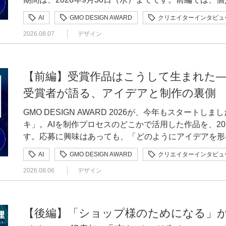
かけや制作の工夫、AIとの向き合い方について伺いま
AI
GMO DESIGN AWARD
クリエイターインタビュ
た3組をご紹介します。得意分野の異なるメンバーが集
2026.08.07
デザイン
り、作品として形になっていったのでしょうか。個人制
発見、制作の裏側に迫ります。 仲村怜夏さん（株式会社yomiyomi） 受賞作品：思い出召喚ステ
ッカー yomiyomi受賞名：優秀賞（プロダクト部門）作品詳細：ht
award.com/2025/works/001.htmlスマート
【前編】受賞作品はこうして生まれた—GMO 
に再生できる、NFC搭載のデジタルステッカー。QR
受賞者が語る、アイデアと制作の裏側
アクセスできる新しいノベルティ体験を提案する。チーム「
んにご回答いただきました。 —制作でこだわった点や、工夫したポイントを教えてください 仲村
GMO DESIGN AWARD 2026が、今年もスタート
本プロダクトの特徴は、記憶の入り口を「検索」から「
キ」。AIを制作プロセスのどこかで活用した作品を、20
動画再生型プロダクトは、QRコードによる見た目の悪
す。応募に興味はあっても、「どのようにアイデアを形
煩雑さが課題でした。そこで、視覚的なノイズの少ない
るのか」と迷っている方もいるかもしれません。そこで今回は、
AI
GMO DESIGN AWARD
クリエイターインタビュ
テッカー形式にしました。UUIDで個体識別すること
受賞者に、応募のきっかけや制作で工夫したこと、AI
にし、ブラウザだけで完結する体験を実現しました。企
2026.08.06
デザイン
では、個人で作品を制作し、受賞した3名の制作の裏側をご紹介します。 GMO 
ンドごとにカスタマイズできるようにし、配って終わり
2026とは？ GMO DESIGN AWARD（以下、本コンテスト）は、GMOインターネットグループが
続く「体験型ノベルティ」という新しい市場を目指しています。 —制作過程でAI
主催する、18〜29歳の若手クリエイターを対象としたデザインコン
うに活用しましたか。使ってみて意外だった発見や、工夫
マは「トキメキ」。AIを制作プロセスのどこかで活用し
【後編】「ショップ様のためになる」
ChatGPTは、コンセプト策定、データ分析、要件定
す。 プロダクト部門ビジュアル部門 応募期間は、2026年6月15日（月）から9月30日（水）まで