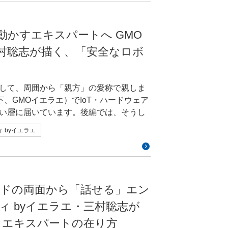
で、購入者様の声はショップ様を通じて
重視したこと、そしてリニューアルによって得ら
ッチブックへ書き出す作業を泥臭く繰り
そこで、ショップ様の要望をそのまま反
験がほとんどなかったため、最初は世界観
りで手影絵をして遊んだ記憶にたどり着
読み取り、深掘りしながら、プロジェク
ま出力できなかったりして苦労しまし
業界を動かすエキスパートへ GMO
身の極めてパーソナルな原体験を掛け合わ
ン
ーマンショックによる会社解散を経て、
像を超えるような画像や動画を出してくる
コンセプトに持たせることができまし
三村聡志が描く、「安全なロボ
トの受注制作に約10年携わったのち、事業
作品をつくっているような感覚になって
タンのタップや画面を開くといった操作
ップに入社。現在は同社のデザイナーとし
えている方に、このコンペはぴったりの
術的な制約があります。こうした課題
t」のUI設計などを手がける。 制作会社
りませんでした。それでも、この賞への応
する中で、自分の強みを再発見する大き
して、周囲から「親方」の愛称で親しま
rt Checkout」の仕様へ落とし込ん
もらいながら、目標を持って作品を仕上
っても、自分のアイデアをぶつけてみる
下、GMOイエラエ）でIoT・ハードウェア
望と、実装を担うエンジニア側の技術的
と強く感じています。自信がなくて迷っ
ださい。 松田華凌さん｜東
い層に届いています。後編では、そうし
ぞれの背景を理解したうえで、目的に沿
の入れ方すらわからないほどでしたが
すすめです！ 山田莉緒さん
AiHUB株式会社 Creators'
域のエキスパートとどう連携していきた
からの要望のなか
めました。デザインからコーディング、
 byイエラエ
安心・安全に働く未来のため、いつかじっ
しいものもあったと思います。どのよう
ないなりに手を動かすうちにスキルが身
5/works/002.htmlAIが回答者の入力内容をリ
s/024.htmlAIと手描きアニメーションを組み合わせ
ョンについて、三村さんの「上長の上長」
ることになったんです。その後、2009
フォーム作成ツール。非同期の手続きに
返すAIとのすれ違いを、独特な質感の映
から問い合わせが寄せられたりする可能
ECサイトの受注制作を手がける会社で、
Codeknit」を代表して、山田莉緒さ
と、カスタマーサポート（CS）を通じて
た。 仕事を続けるなかで、今度は事業会
、「AIを使うからこそ成立する画面」を
自身の視野が広がったと感じています。
eckout」は、こうしたUI・UXにすれば売
ト・ハードの両面から「話せる」エン
を育ててみたいと考えるようになりまし
画からNormal mapを生成して陰影を
れることもできますし、そうした刺激を
その目的をご理解いただいたうえで、プ
たこともあり、そのご縁から入社を決めま
N AWARDを知りました。せっかく形にした
ィ byイエラエ・三村聡志が
り込まれたレリーフのような質感を目指し
どの現場に立つことで、「やらなければな
ました。その判断を支えたのが、
機会をつくりたいと思い、応募を決めま
離感や人間の孤独というテーマが、映像表
」エキスパートの在り方
診断のご相談に来られるお客さまは、そ
いるショップ様のデータと、一般的なECの決
ォーム作成ツール「フォームインワン」で