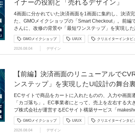
イナーの役割と「売れるデザイン」
成、イラスト制作まで幅広く活用しました。v0でモックア
です。 最優秀賞には賞金100万円、優秀賞には各20万円が贈られ、賞金総額は250万円です。優
調査を深め、Claude CodeとCursorで実装まで
秀賞は、プロダクト部門・ビジュアル部門それぞれ2作品ずつ選出さ
4画面に分かれていた決済画面を1画面に集約し、決済完了
ジニアに相談する前に、まずAIと壁打ちしながら頭の
阪・関西万博のデザインシステムを手がけたクリエイテ
た、GMOメイクショップの「Smart Checkout」。
方法を一緒に考えてもらえるので、妥協せずクオリティにこだわり
社VISIONs）を迎え、審査員として有馬トモユキ氏（
さんに、改修の背景や「最短ワンステップ」を実現した
か迷っている」という方に向けて、メッセージをお願いします 仲村迷っているなら、
（KOEL）、広野萌氏（株式会社フォルテ）が参加し、応募作品を審査
リース後に購入者様やショップ様から寄せられた要望と
してみてほしいです。エントリーシートの項目を埋めて
GMOメイクショップ
UI/UX
クリエイターインタビ
AWARD 2026｜詳細・応募はこちら 上坂舞愛沙さん｜滋賀県立大学 人間文化学部 生活デザ
約を、大橋さんがどのように調整したのかを掘り下げま
審査項目と照らし合わせることで作品自体の強度が上が
イン学科 受賞作品：かげえものがたり受賞名：優秀賞（プロダクト部門・学生）／ビジュアルラ
2026.08.04
デザイン
スデザイナーとしての役割や、「売れるデザイン」についての考
が、すごく勉強になりました。こんなに豪華な審査員の
ンゲージ賞作品詳細：https://gmo-design-award.com/2
おはし・ゆうり）｜GMOメイクショップ株式会社 makesho
も賞金までもらえる。出さなきゃ損だと思います！ 佐藤一葉さん（広告代理店） 受賞作品：調べ
庭内で体験できるプロダクトアイデア。灯りと影を使い
年、未経験で制作会社にアルバイト入社し、デザイン・
物受賞名：優秀賞（ビジュアル表現部門）作品詳細：https://g
り」の感覚をテクノロジーで再現する。 —GMO DESIGN AWARDに応募しようと思ったきっか
験。リーマンショックによる会社解散を経て、2009年に
【前編】決済画面のリニューアルでCVR3
award.com/2025/works/023.htmlAIと人間
けを教えてください 上坂自分の実力を試すためコンペを探していた際、登竜門で本コンペを見か
イトの受注制作に約10年携わったのち、事業会社のイン
語り手が、実はAIだったと次第に明らかになる構成を通
ンステップ」を実現したUI設計の舞台
けたことが応募のきっかけです。AIが日常に浸透する
ョップに入社。現在は同社のデザイナーとして、「makesho
く。チーム「合体ロボ」を代表して、佐藤一葉さんにご回答いただきまし
テーマは、これからの社会で非常に重要だと強く共感し
Checkout」のUI設計などを手がける。 異なる立場の声を読み解き、目的に沿った「最善」を探る
ECサイトで商品をカートに入れたものの、入力や画面
AWARDに応募しようと思ったきっかけを教えてください 佐藤私たちは、もともと同じ大学
ニティや人との繋がり」についてデザインの視点から研
—リリース後、購入者様の使いやすさとショップ様の要
「カゴ落ち」。EC事業者にとって、売上を左右する大
人同士で、社会人になってからも何か一緒に制作できな
心や学びをぶつける絶好の機会だと感じました。これま
す。どのように調整しましたか。 大橋「Smart Checkout」は「極力タップさせない」設計のた
プ株式会社が運営するECサイト構築サービス「makesh
チームの一人が見つけてきてくれたのが、このアワード
自身の力を確かめるために挑戦を決意しました。 —制作の中で一番苦労した点、またそれを乗り
め、お届け日や決済方法などをあらかじめ設定して表示
ため、4画面に分かれていた決済フローを1画面に集約した「S
ラバラだったので、だからこそ、たくさんの要素を集約
越えたエピソードがあれば教えてください 上坂制作で最も苦労したのは、コンセプトに「独自性
GMOメイクショップ
UI/UX
クリエイターインタビ
ョップ様から「お届け日は購入者様に選んでもらいたい
率（CVR）を35％から50％へと改善しました。このプ
と思いました。AIにも強い興味があった私たちは、すぐに応募を決
と新しさ」を持たせるプロセスです。AIを活用したプ
い」といった要望が出てきたんです。 こうした要望に
2026.08.04
デザイン
のが、インハウスデザイナーの大橋有理さんです。前編
ツールをどのように活用しましたか。使ってみて意外だ
けるイメージが拭えずに悩みました。そこで、私自身が