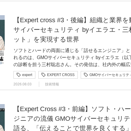
面遷移が増え、離脱につながる可能性があります。一方
「Smart Checkout」を開発した背景、UI設計で
ください 佐藤私は主に、画像を生成し、さらに別のAIでそれを動画にする作業を担当していまし
憶」や、その時の周囲の環境を徹底的に洗い出し、スケ
届くため、要望の背景まで把握できるとは限りません。
れた成果について、お届けします。 大橋有理（おおはし・ゆうり）｜GMOメイクショップ株式会
た。チームの中でも、それまでAIを使って制作した経
返しました。その結果、幼い頃に姉と小さなランプの灯
映するのではなく、「本当に実現したいことは何か」を
社 makeshop事業本部 営業部 制作チーム 2004年、未経験で制作会社にアルバイト入社し、デ
を統一できなかったり、頭の中に描いている絵をそのま
【Expert cross #3・後編】組織と
きました。最先端のAIというテーマに対し、あえて自
トメンバーと実装の落としどころを探っていきました。 —理想とするUIを実現するうえで、エ
ザイン・コーディングから動画編集まで幅広く経験。リ
た。慣れてくると、世界観を学習したAIが、自分の想
せることで、他には真似できない温かみのある独自性を
サイバーセキュリティ byイエラエ・
ジニアとはどのような調整が必要でしたか。 大橋例えば、私たちは「タップを減らしたい」「自
2009年にEC事業会社へ。ECシステム開発とECサイ
ことが増えました。単に指示を出すだけでなく、一緒に
た。 —「応募しようか迷っている」という方に向けて、一言メッセージをお願いします！ 上坂自
動で入力したい」と考えますが、エンジニア側には、ボ
ット」を実現する世界
会社のインハウスデザイナーを志してGMOメイクショ
いきました。 —「応募しようか迷っている」という方に向けて、メッセージをお願いします 佐藤
分のデザイン力を試したい、もっと自信を持ちたいと考
をきっかけにしなければデータを送れない、といった技
て、「makeshop byGMO」の決済画面「Smart Checkou
応募するまで、私はAIを使うスキルはまったく高くあ
舞台だと思います。私自身、テーマに向き合い試行錯誤
ソフトとハードの両面に通じる「話せるエンジニア」と
は、都度コミュニケーションを取りながらひとつひとつ「Sma
での経験を経て、事業会社のインハウスデザイナーへ —まず、大橋さんのこれまでのご経歴を教
募を決めたことで、チームのメンバーにたくさん助けて
なきっかけを得ることができました。技術的な不安があ
れるのは、GMOサイバーセキュリティ byイエラエ（以
でいきました。購入者様やショップ様から寄せられる要
えてください。 大橋「これからはWebの時代だろう」と考え、2004年に未経験で制作会社へアル
げることができました。それぞれの成長にもつながった
ことで得られるものが必ずありますので、ぜひチャレンジしてみてく
の診断を担う三村聡志さん。その発信は、社内外の幅広
な制約。いずれかを一方的に優先するのではなく、それ
バイト入社したのが始まりです。当時はパソコンの電源
ている方は、このアワードをきっかけに仲間を集めてみるのもお
京藝術大学大学院映像研究科アニメーション専攻・受賞当時／現
た活動が組織にどのような影響を与えているのか、他領
った最善を設計する。それがデザイナーの役割だと考えています。 —ショップ
（笑）、そこからデザイナーとしてのキャリアを歩み始
（Codeknit） 受賞作品：フォームインワン受賞名：審査員特別賞（UX&プロダクトイノベーショ
expert
EXPERT CROSS
GMOサイバーセキュリティ
Wonderland Studio 受賞作品：たまごやき受賞名：優秀賞（ビジュアル表現部門・学生）作品詳
いのか、そして「人型ロボット（ヒューマノイド） が
には、プロダクトの目的や技術的な制約から、反映が難
動画編集まで、本当にビシバシ鍛えられました。わから
ン賞）作品詳細：https://gmo-design-award.com/202
細：https://gmo-design-award.com/2025/work
2026.08.03
技術情報
くり解析してみたい」 という三村さんの野心的なビジ
に理解を得たのでしょうか。 大橋説明の軸にしたのは、「結果としてショップ様のためになる」
についてきた頃、リーマンショックの影響で会社が解散す
アルタイムでチェックする、窓口のような安心感を持つ
た短編映像作品。AIに恋愛相談する女性と、正論だけを
でもあるCTOの小池悠生さんとともに伺いました。 前編はこちら 現場に立って気づいた「本当
という一点です。「一時的に手間が増えたり、購入者様
年にEC事業会社へ転職しました。ECシステムの開発や
対する不安を軽減することを目指したプロダクト。チーム「
像表現で描く。 —制作でこだわった点や、工夫したポイントを教えてください 松田最もこだわっ
の課題」 ———エキスパートとして活動するなかで、ご自身に変化はありましたか。 三村他のエ
性はありますが、最終的には売上向上につながります」
約10年間、クライアントワークを中心に経験を積みまし
んにご回答いただきました。 —GMO DESIGN AWARDに応募しようと思ったきっかけを教えて
たのは、AIを単なる省力化の道具として使うのではなく
キスパートやパートナーと意見交換をするなかで、自分
ショップ様へ丁寧にお伝えしていきました。「Smart Ch
【Expert Cross #3・前編】ソフ
社のインハウスデザイナーとして、自社の事業そのもの
ください 山田このプロダクトは、もともとハッカソンで作ったものでした。その後、挑戦できる
つくることです。手描きの線と動きは自分で設計し、その線
自分が知らない分野のエキスパートの方が持つ見識に触
上向上につながるという仮説のもとで改善しています。
た。ちょうどGMOメイクショップに知り合いが2人い
公募がないかSNSで探していたときに、GMO DESIG
ジニアの流儀 GMOサイバーセキュリテ
加えることで、2D作画の手触りを残しながら、光が彫
受けられるのが1つの大きな変化ですね。また展示会な
ロダクトの方向性と合致する要望は取り入れながら進め
した。 「最短ワンステップ」を目指した、決済画面リニューアルの背景 ▼Smart Checkout(スマ
プロダクトなら、できるだけ多くの場で評価をいただく
ました。技術の新しさを見せるだけでなく、AIとの距
語る、「伝えることで世界を良くする
らないことの多さ」を痛感したこともポイントでした。
「makeshop byGMO」を長年利用してくださって
ートチェックアウト)詳細はこちら —今回手がけられた「Smart Checkout（スマートチェックア
した。応募したのは、AI入力チェック機能を備えたフ