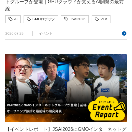
トグループが登壇｜GPUクラウドが支えるAI開発の最前
線
AI
GMOロボッツ
JSAI2026
VLA
コンピュータビジョン
スパム対策
セキュリティ
2026.07.29
イベント
ヒューマノイド
フィジカルAI
ロボティクス
人型ロボット
人工知能
人工知能学会
強化学習
機械学習
【イベントレポート】JSAI2026にGMOインターネットグ