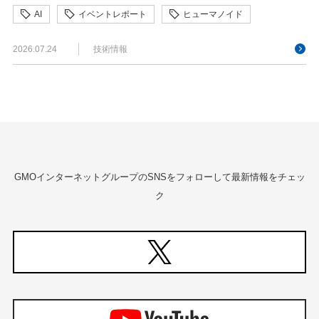
AI
イベントレポート
ヒューマノイド
フィジカルAI
ロボット
京大ミートアップ
2026.07.24
技術情報
京都大学
大阪公立大学
強化学習
拡張知能
機械学習
生成AI
産学連携
研究開発
GMOインターネットグループのSNSをフォローして最新情報をチェッ
ク