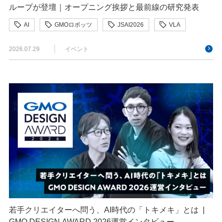
ループが登壇｜オープニング挨拶と最前線の研究発表
AI
GMOロボッツ
JSAI2026
VLA
コンピュータビジョン
スパム対策
セキュリティ
2026.07.29
イベント
ヒューマノイド
フィジカルAI
ロボティクス
人型ロボット
人工知能
人工知能学会
強化学習
機械学習
若手クリエイターへ問う、AI時代の「トキメキ」とは |
GMO DESIGN AWARD 2026運営インタビュー