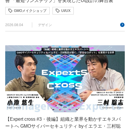
善 「最短ワンステップ」を実現したUI設計の舞台裏
GMOメイクショップ
UI/UX
クリエイターインタビュー
デザイン
決済
2026.08.04
デザイン
【Expert cross #3・後編】組織と業界を動かすエキスパ
ートへ GMOサイバーセキュリティ byイエラエ・三村聡