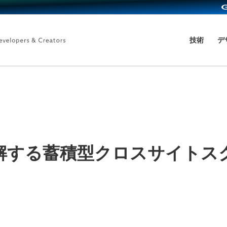
技術
デ
解する蓄積型クロスサイトス