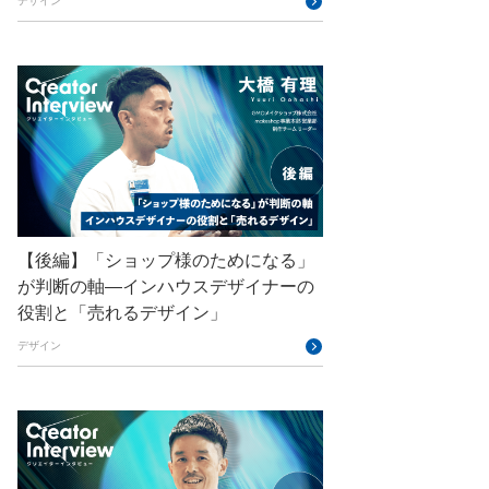
デザイン
GMO SONIC
GMOアドパートナーズ
GMOアドマーケティング
GMOインターネット
GMOインターネットグループ
GMOインターネットグループ陸上部
【後編】「ショップ様のためになる」
GMOグローバルサイン
が判断の軸―インハウスデザイナーの
役割と「売れるデザイン」
GMOコネクト
デザイン
GMOサイバーセキュリティ byイエラエ
GMOデジキッズ
GMOブランドセキュリティ
GMOペイメントゲートウェイ