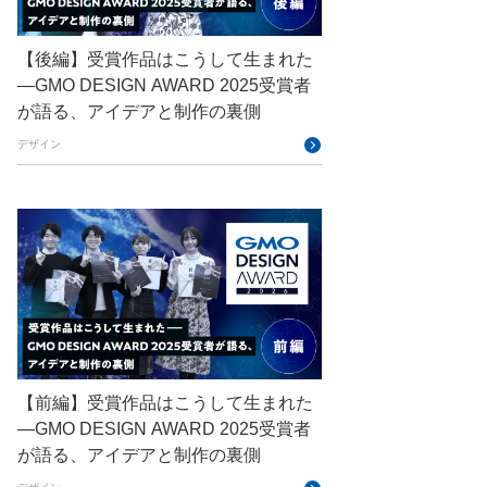
ConoHa VPS
CSS
CTF
Designship
developer
【後編】受賞作品はこうして生まれた
—GMO DESIGN AWARD 2025受賞者
DevRel
DevSecOpsThon
が語る、アイデアと制作の裏側
Docker
DTF
デザイン
Engineering Journey
expert
EXPERT CROSS
GMO AI＆ロボティクス商事
GMO AIR
GMO DESIGN AWARD
GMO Developers Day
GMO Developers Night
【前編】受賞作品はこうして生まれた
GMO Flatt Security
—GMO DESIGN AWARD 2025受賞者
GMO GPUクラウド
が語る、アイデアと制作の裏側
GMO Hacking Night
GMO kitaQ