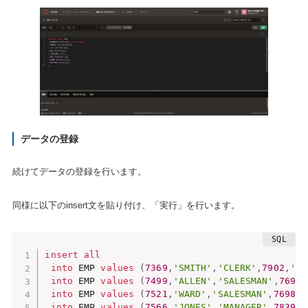
データの登録
続けてデータの登録を行います。
同様に以下のinsert文を貼り付け、「実行」を行います。
insert
all
into
 EMP 
values
(
7369
,
'SMITH'
,
'CLERK'
,
7902
,
'19
into
 EMP 
values
(
7499
,
'ALLEN'
,
'SALESMAN'
,
7698
,
into
 EMP 
values
(
7521
,
'WARD'
,
'SALESMAN'
,
7698
,
'
into
 EMP 
values
(
7566
,
'JONES'
,
'MANAGER'
,
7839
,
'