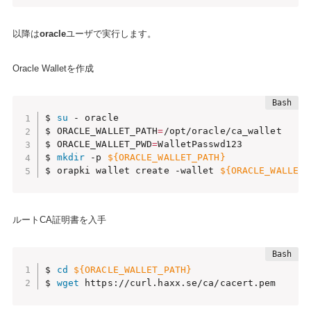
以降は
oracle
ユーザで実行します。
Oracle Walletを作成
$ 
su
 - oracle

$ ORACLE_WALLET_PATH
=
/opt/oracle/ca_wallet

$ ORACLE_WALLET_PWD
=
WalletPasswd123

$ 
mkdir
 -p 
${ORACLE_WALLET_PATH}
$ orapki wallet create -wallet 
${ORACLE_WALLET_
ルートCA証明書を入手
$ 
cd
${ORACLE_WALLET_PATH}
$ 
wget
 https://curl.haxx.se/ca/cacert.pem