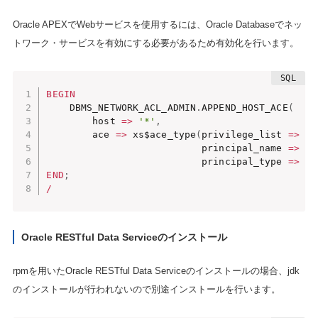
Oracle APEXでWebサービスを使用するには、Oracle Databaseでネッ
トワーク・サービスを有効にする必要があるため有効化を行います。
BEGIN
    DBMS_NETWORK_ACL_ADMIN
.
APPEND_HOST_ACE
(
        host 
=
>
'*'
,
        ace 
=
>
 xs$ace_type
(
privilege_list 
=
>
 xs
                           principal_name 
=
>
'A
                           principal_type 
=
>
 xs
END
;
/
Oracle RESTful Data Serviceのインストール
rpmを用いたOracle RESTful Data Serviceのインストールの場合、jdk
のインストールが行われないので別途インストールを行います。