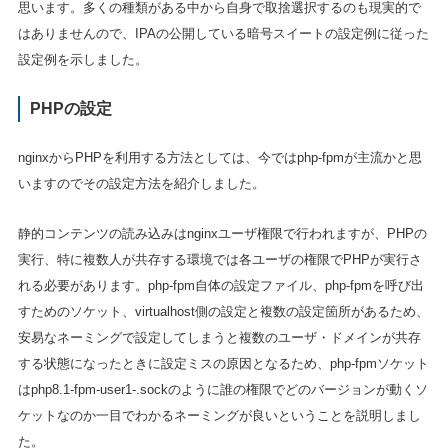
思います。多くの種類がある中から自身で取捨選択するのも現実的で
はありませんので、IPAの公開している暗号スイートの設定例に従った
設定例を示しました。
PHPの設定
nginxからPHPを利用する方法としては、今ではphp-fpmが主流かと思
いますのでその設定方法を紹介しました。
静的コンテンツの読み込みはnginxユーザ権限で行われますが、PHPの
実行、特に複数人が共存する環境では各ユーザの権限でPHPが実行さ
れる必要があります。php-fpm自体の設定ファイル、php-fpmを呼び出
すためのソケット、virtualhost側の設定と複数の設定箇所があるため、
安易なネーミングで設定してしまうと複数のユーザ・ドメインが共存
する状態になったときに設定ミスの原因となるため、php-fpmソケット
はphp8.1-fpm-user1-.sockのように誰の権限でどのバージョンが動くソ
ケットなのか一目でわかるネーミングが良いということを説明しまし
た。