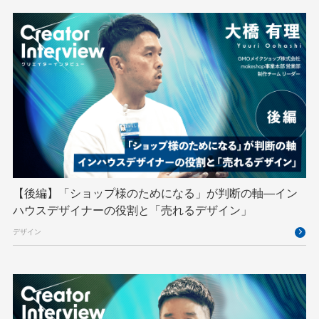
GMOインターネットグループ陸上部
GMOグローバルサイン
GMOコネクト
GMOサイバーセキュリティ byイエラエ
GMOデジキッズ
GMOブランドセキュリティ
GMOペイメントゲートウェイ
GMOペパボ
GMOメイクショップ
GMOメディア
GMOロボッツ
GMO大会議
GMO天秤AI
Go
GPUクラウド
GTB
Hack-1グランプリ
IETF
iOS
IoT
ISUCON
Japan Drone
JapanDrone
【後編】「ショップ様のためになる」が判断の軸―イン
ハウスデザイナーの役割と「売れるデザイン」
Java
JJUG
JSAI2026
K8s
デザイン
Kaigi on Rails
Kids VALLEY
LLM
MCP
MetaMask
MySQL
NFT
OpenStack
Perl
PHP
PHPcon
PHPerKaigi
Python
RFC
RPA
Ruby