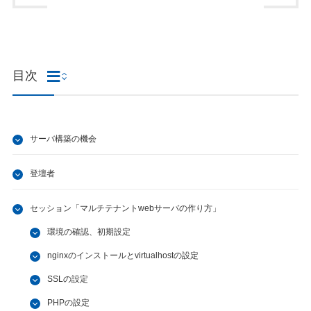
目次
サーバ構築の機会
登壇者
セッション「マルチテナントwebサーバの作り方」
環境の確認、初期設定
nginxのインストールとvirtualhostの設定
SSLの設定
PHPの設定