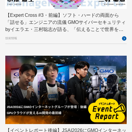
機械学習
決済
生成AI
産学連携
【Expert Cross #3・前編】ソフト・ハードの両面から
研究開発
耐量子暗号
脆弱性診断
開発者
「話せる」エンジニアの流儀 GMOサイバーセキュリティ
byイエラエ・三村聡志が語る、「伝えることで世界を良
くする」エキスパートの在り方
技術情報
【イベントレポート後編】JSAI2026にGMOインターネッ