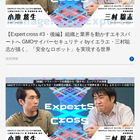
ハーネスエンジニアリング
バックエンド
ヒューマノイド
ヒューマノイドロボット
フィジカルAI
プログラミング教育
【Expert cross #3・後編】組織と業界を動かすエキスパ
ブロックチェーン
フロントエンド
ペアリング暗号
ートへ GMOサイバーセキュリティ byイエラエ・三村聡
志が描く、「安全なロボット」を実現する世界
ゆめみらいワーク
リモートワーク
技術情報
レンタルサーバー
ロボット
ロボティクス
京大ミートアップ
京都大学
人型ロボット
人工知能
人工知能学会
国際ロボット展
国際標準化
基礎
多拠点開発
大阪公立大学
宮崎オフィス
強化学習
応用
技育プロジェクト
技術広報
技術書典
拡張知能
新卒
新卒研修
映像
映像クリエイター
暗号
業務効率化