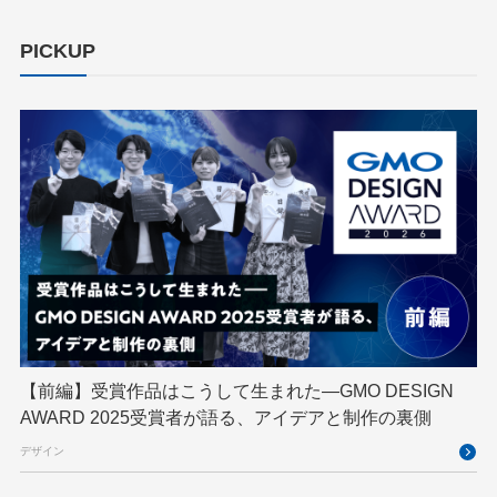
cloudnative
CNDO
CNDT
CODE BLUE
PICKUP
ConoHa
ConoHa VPS
CSS
CTF
Designship
developer
DevRel
DevSecOpsThon
Docker
DTF
Engineering Journey
expert
EXPERT CROSS
GMO AI＆ロボティクス商事
GMO AIR
GMO DESIGN AWARD
GMO Developers Day
GMO Developers Night
GMO Flatt Security
GMO GPUクラウド
GMO Hacking Night
GMO kitaQ
GMO SONIC
GMOアドパートナーズ
【前編】受賞作品はこうして生まれた—GMO DESIGN
AWARD 2025受賞者が語る、アイデアと制作の裏側
GMOアドマーケティング
GMOインターネット
デザイン
GMOインターネットグループ