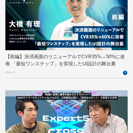
SECCON
Selenium
Spectrum Tokyo Meetup
splunk
SRE
Takumi byGMO
Terraform
TypeScript
UI/UX
vibe
VLA
VPN
VS Code
XSS
ZTNA
アドベントカレンダー
イベントレポート
【前編】決済画面のリニューアルでCVR35%→50%に改
インターンシップ
インハウス
お名前.com
善 「最短ワンステップ」を実現したUI設計の舞台裏
クリエイターインタビュー
クリエイティブ
デザイン
コンテナ
コンピュータビジョン
サイバーセキュリティ
サマーインターン
スクラム
スパム対策
スペシャリスト
セキュリティ
ソフトウェアサプライチェーン
チームビルディング
デザイン
ネットのセキュリティもGMO