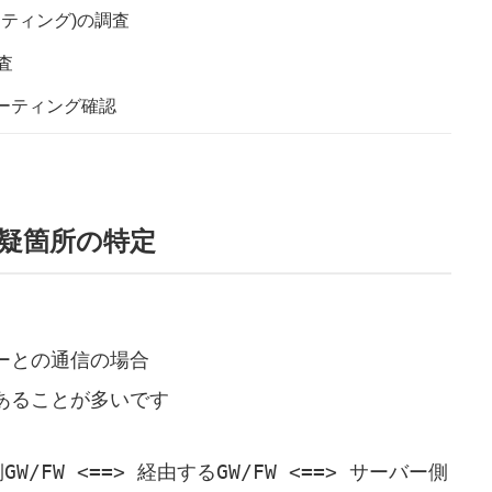
ーティング)の調査
査
ーティング確認
疑箇所の特定
ーとの通信の場合
あることが多いです
/FW <==> 経由するGW/FW <==> サーバー側