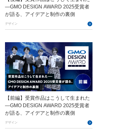
—GMO DESIGN AWARD 2025受賞者
DevRel
DevSecOpsThon
が語る、アイデアと制作の裏側
Docker
DTF
デザイン
Engineering Journey
expert
EXPERT CROSS
GMO AI＆ロボティクス商事
GMO AIR
GMO DESIGN AWARD
GMO Developers Day
GMO Developers Night
【前編】受賞作品はこうして生まれた
GMO Flatt Security
—GMO DESIGN AWARD 2025受賞者
GMO GPUクラウド
が語る、アイデアと制作の裏側
GMO Hacking Night
GMO kitaQ
デザイン
GMO SONIC