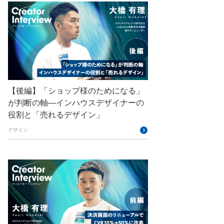
GMOアドパートナーズ
GMOアドマーケティング
GMOインターネット
GMOインターネットグループ
GMOインターネットグループ陸上部
【後編】「ショップ様のためになる」
GMOグローバルサイン
が判断の軸―インハウスデザイナーの
役割と「売れるデザイン」
GMOコネクト
デザイン
GMOサイバーセキュリティ byイエラエ
GMOデジキッズ
GMOブランドセキュリティ
GMOペイメントゲートウェイ
GMOペパボ
GMOメイクショップ
GMOメディア
GMOロボッツ