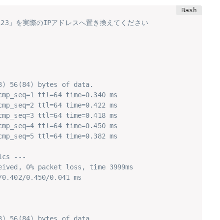
2.123」を実際のIPアドレスへ置き換えてください
3) 56(84) bytes of data.
cmp_seq=1 ttl=64 time=0.340 ms
cmp_seq=2 ttl=64 time=0.422 ms
cmp_seq=3 ttl=64 time=0.418 ms
cmp_seq=4 ttl=64 time=0.450 ms
cmp_seq=5 ttl=64 time=0.382 ms
ics ---
eived, 0% packet loss, time 3999ms
/0.402/0.450/0.041 ms
3) 56(84) bytes of data.