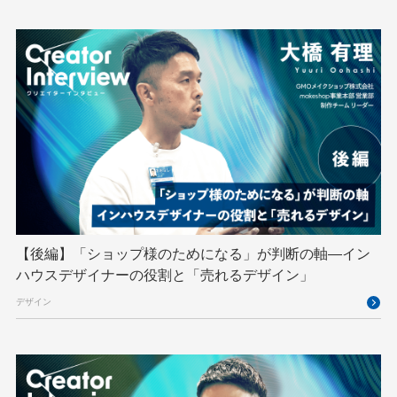
MetaMask
MySQL
NFT
OpenStack
Perl
PHP
PHPcon
PHPerKaigi
Python
RFC
RPA
Ruby
SECCON
Selenium
Spectrum Tokyo Meetup
splunk
SRE
Takumi byGMO
Terraform
TypeScript
UI/UX
vibe
VLA
VPN
VS Code
XSS
ZTNA
アドベントカレンダー
イベントレポート
【後編】「ショップ様のためになる」が判断の軸―イン
インターンシップ
インハウス
お名前.com
ハウスデザイナーの役割と「売れるデザイン」
クリエイターインタビュー
クリエイティブ
デザイン
コンテナ
コンピュータビジョン
サイバーセキュリティ
サマーインターン
スクラム