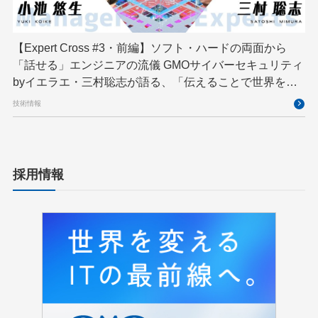
【Expert Cross #3・前編】ソフト・ハードの両面から
「話せる」エンジニアの流儀 GMOサイバーセキュリティ
byイエラエ・三村聡志が語る、「伝えることで世界を良
くする」エキスパートの在り方
技術情報
採用情報