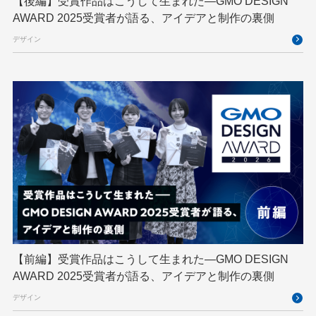
【後編】受賞作品はこうして生まれた—GMO DESIGN
AWARD 2025受賞者が語る、アイデアと制作の裏側
GMOアドマーケティング
GMOインターネット
デザイン
GMOインターネットグループ
GMOインターネットグループ陸上部
GMOグローバルサイン
GMOコネクト
GMOサイバーセキュリティ byイエラエ
GMOデジキッズ
GMOブランドセキュリティ
GMOペイメントゲートウェイ
GMOペパボ
GMOメイクショップ
GMOメディア
GMOロボッツ
GMO大会議
GMO天秤AI
Go
GPUクラウド
GTB
Hack-1グランプリ
IETF
iOS
IoT
ISUCON
Japan Drone
JapanDrone
【前編】受賞作品はこうして生まれた—GMO DESIGN
AWARD 2025受賞者が語る、アイデアと制作の裏側
Java
JJUG
JSAI2026
K8s
デザイン
Kaigi on Rails
Kids VALLEY
LLM
MCP