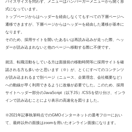
バイスサイズを問わず、メニューはハンバーガーメニューから開く形
式になっています。
トップページからはヘッダーを経由しなくてもすべての下層ページへ
遷移できますが、下層ページからはヘッダーを経由した遷移が基本に
なります。
そのため、採用サイトを開いたあるいは再読み込みが走った際、ヘッ
ダーが読み込まれないと他のページへ移動する際に不便です。
就活、転職活動をしている方は面接前の移動時間等に採用サイトを確
認される方も多いかと思います（※）が、とくにすべてのコンテンツ
が読み込まれるまで別ページ（ニュース、企業理念、会社概要など）
への動線が早く利用できるように改修が必要でした。このため、採用
サイトヘッダー部分のJavaScript（以下JS）/CSSを切り分け、インラ
インで読み込むことにより表示の高速化を図りました。
※2021年記事執筆時点でのGMOインターネットの選考フローにおい
て、最終以外の面接はzoomを用いたオンライン面接になります。