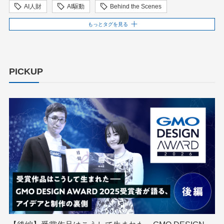
AI人財
AI駆動
Behind the Scenes
BIT VALLEY
blockchain
ChatGPT
もっとタグを見る
ChatGPT Team
Claude Team
cloudflare
cloudnative
CNDO
CNDT
CODE BLUE
PICKUP
ConoHa
ConoHa VPS
CSS
CTF
Designship
developer
DevRel
DevSecOpsThon
Docker
DTF
Engineering Journey
expert
EXPERT CROSS
GMO AI＆ロボティクス商事
GMO AIR
GMO DESIGN AWARD
GMO Developers Day
GMO Developers Night
GMO Flatt Security
GMO GPUクラウド
GMO Hacking Night
GMO kitaQ
GMO SONIC
GMOアドパートナーズ