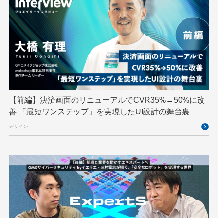
スパム対策
スペシャリスト
セキュリティ
ソフトウェアサプライチェーン
チームビルディング
デザイン
ネットのセキュリティもGMO
ハーネスエンジニアリング
バックエンド
ヒューマノイド
ヒューマノイドロボット
フィジカルAI
プログラミング教育
【前編】決済画面のリニューアルでCVR35%→50%に改
ブロックチェーン
フロントエンド
ペアリング暗号
善 「最短ワンステップ」を実現したUI設計の舞台裏
ゆめみらいワーク
リモートワーク
デザイン
レンタルサーバー
ロボット
ロボティクス
京大ミートアップ
京都大学
人型ロボット
人工知能
人工知能学会
国際ロボット展
国際標準化
基礎
多拠点開発
大阪公立大学
宮崎オフィス
強化学習
応用