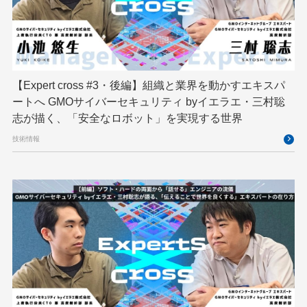
技育プロジェクト
技術広報
技術書典
拡張知能
新卒
新卒研修
映像
映像クリエイター
暗号
業務効率化
【Expert cross #3・後編】組織と業界を動かすエキスパ
機械学習
決済
生成AI
産学連携
ートへ GMOサイバーセキュリティ byイエラエ・三村聡
研究開発
耐量子暗号
脆弱性診断
開発者
志が描く、「安全なロボット」を実現する世界
技術情報