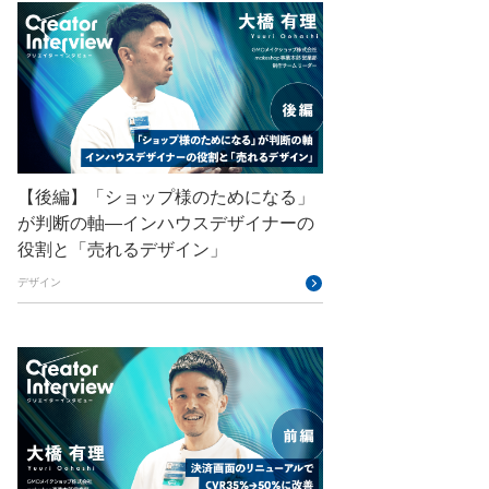
GMOアドパートナーズ
GMOアドマーケティング
GMOインターネット
GMOインターネットグループ
GMOインターネットグループ陸上部
【後編】「ショップ様のためになる」
GMOグローバルサイン
が判断の軸―インハウスデザイナーの
役割と「売れるデザイン」
GMOコネクト
デザイン
GMOサイバーセキュリティ byイエラエ
GMOデジキッズ
GMOブランドセキュリティ
GMOペイメントゲートウェイ
GMOペパボ
GMOメイクショップ
GMOメディア
GMOロボッツ