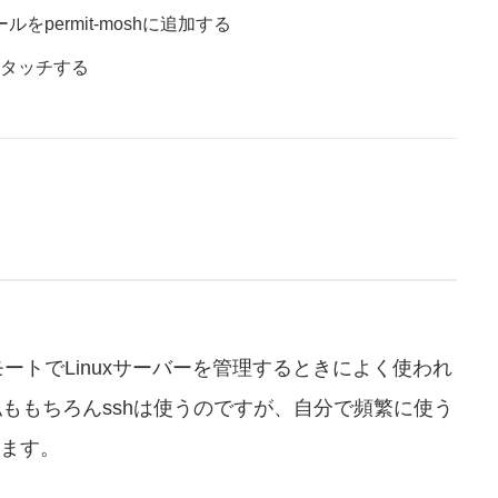
ールをpermit-moshに追加する
)にアタッチする
リモートでLinuxサーバーを管理するときによく使われ
私ももちろんsshは使うのですが、自分で頻繁に使う
います。