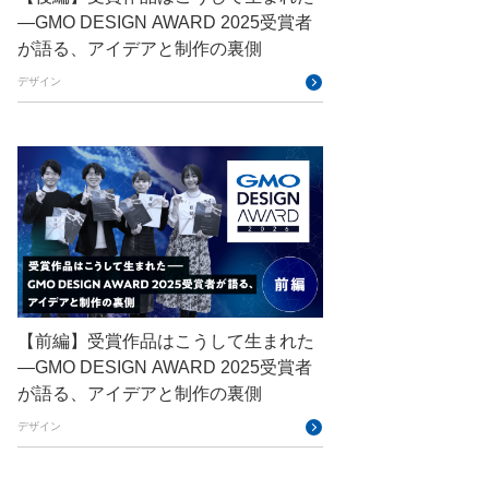
—GMO DESIGN AWARD 2025受賞者
DevRel
DevSecOpsThon
が語る、アイデアと制作の裏側
Docker
DTF
デザイン
Engineering Journey
expert
EXPERT CROSS
GMO AI＆ロボティクス商事
GMO AIR
GMO DESIGN AWARD
GMO Developers Day
GMO Developers Night
【前編】受賞作品はこうして生まれた
GMO Flatt Security
—GMO DESIGN AWARD 2025受賞者
GMO GPUクラウド
が語る、アイデアと制作の裏側
GMO Hacking Night
GMO kitaQ
デザイン
GMO SONIC