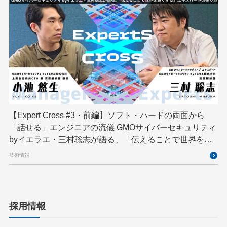
【Expert Cross #3・前編】ソフト・ハードの両面から
「話せる」エンジニアの流儀 GMOサイバーセキュリティ
byイエラエ・三村聡志が語る、「伝えることで世界を良
くする」エキスパートの在り方
技術情報
採用情報