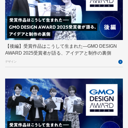
GMO AI＆ロボティクス商事
GMO AIR
GMO DESIGN AWARD
GMO Developers Day
GMO Developers Night
GMO Flatt Security
GMO GPUクラウド
GMO Hacking Night
GMO kitaQ
GMO SONIC
GMOアドパートナーズ
【後編】受賞作品はこうして生まれた—GMO DESIGN
AWARD 2025受賞者が語る、アイデアと制作の裏側
GMOアドマーケティング
GMOインターネット
デザイン
GMOインターネットグループ
GMOインターネットグループ陸上部
GMOグローバルサイン
GMOコネクト
GMOサイバーセキュリティ byイエラエ
GMOデジキッズ
GMOブランドセキュリティ
GMOペイメントゲートウェイ
GMOペパボ
GMOメイクショップ
GMOメディア
GMOロボッツ
GMO大会議
GMO天秤AI
Go
GPUクラウド