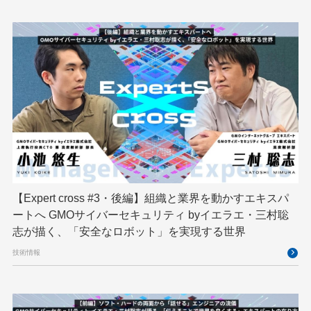
レンタルサーバー
ロボット
ロボティクス
京大ミートアップ
京都大学
人型ロボット
人工知能
人工知能学会
国際ロボット展
国際標準化
基礎
多拠点開発
大阪公立大学
宮崎オフィス
強化学習
応用
技育プロジェクト
技術広報
技術書典
拡張知能
新卒
新卒研修
映像
映像クリエイター
暗号
業務効率化
【Expert cross #3・後編】組織と業界を動かすエキスパ
機械学習
決済
生成AI
産学連携
ートへ GMOサイバーセキュリティ byイエラエ・三村聡
研究開発
耐量子暗号
脆弱性診断
開発者
志が描く、「安全なロボット」を実現する世界
技術情報