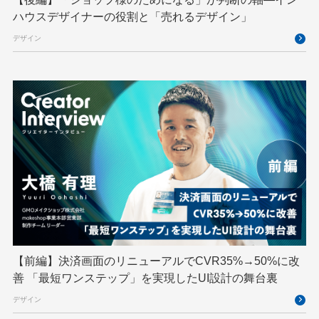
インターンシップ
インハウス
お名前.com
ハウスデザイナーの役割と「売れるデザイン」
クリエイターインタビュー
クリエイティブ
デザイン
コンテナ
コンピュータビジョン
サイバーセキュリティ
サマーインターン
スクラム
スパム対策
スペシャリスト
セキュリティ
ソフトウェアサプライチェーン
チームビルディング
デザイン
ネットのセキュリティもGMO
ハーネスエンジニアリング
バックエンド
ヒューマノイド
ヒューマノイドロボット
フィジカルAI
プログラミング教育
【前編】決済画面のリニューアルでCVR35%→50%に改
ブロックチェーン
フロントエンド
ペアリング暗号
善 「最短ワンステップ」を実現したUI設計の舞台裏
ゆめみらいワーク
リモートワーク
デザイン