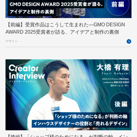
GTB
Hack-1グランプリ
IETF
iOS
IoT
ISUCON
Japan Drone
JapanDrone
【前編】受賞作品はこうして生まれた—GMO DESIGN
AWARD 2025受賞者が語る、アイデアと制作の裏側
Java
JJUG
JSAI2026
K8s
デザイン
Kaigi on Rails
Kids VALLEY
LLM
MCP
MetaMask
MySQL
NFT
OpenStack
Perl
PHP
PHPcon
PHPerKaigi
Python
RFC
RPA
Ruby
SECCON
Selenium
Spectrum Tokyo Meetup
splunk
SRE
Takumi byGMO
Terraform
TypeScript
UI/UX
vibe
VLA
VPN
VS Code
XSS
ZTNA
アドベントカレンダー
イベントレポート
【後編】「ショップ様のためになる」が判断の軸―イン