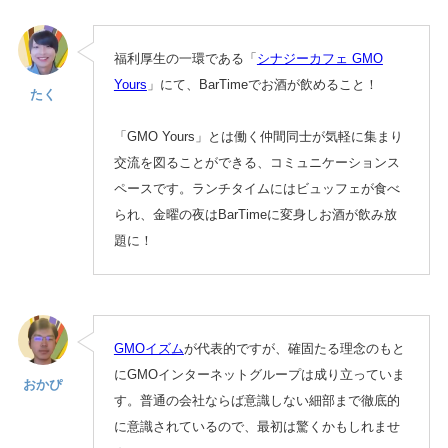
福利厚生の一環である「
シナジーカフェ GMO
Yours
」にて、BarTimeでお酒が飲めること！
たく
「GMO Yours」とは働く仲間同士が気軽に集まり
交流を図ることができる、コミュニケーションス
ペースです。ランチタイムにはビュッフェが食べ
られ、金曜の夜はBarTimeに変身しお酒が飲み放
題に！
GMOイズム
が代表的ですが、確固たる理念のもと
にGMOインターネットグループは成り立っていま
おかぴ
す。普通の会社ならば意識しない細部まで徹底的
に意識されているので、最初は驚くかもしれませ