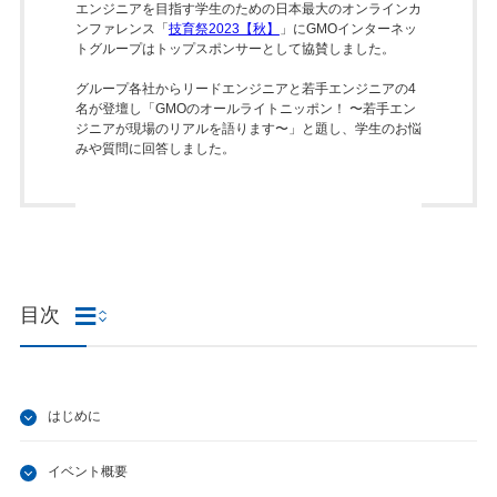
エンジニアを目指す学生のための​日本最大のオンラインカ
ンファレンス「
技育祭2023【秋】
」にGMOインターネッ
トグループはトップスポンサーとして協賛しました。
グループ各社からリードエンジニアと若手エンジニアの4
名が登壇し「GMOのオールライトニッポン！ ​〜若手エン
ジニアが現場のリアルを語ります〜」と題し、学生のお悩
みや質問に回答しました。
目次
はじめに
イベント概要