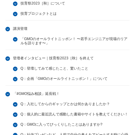
技育祭2023［秋］について
技育プロジェクトとは
講演登壇
「GMOのオールライトニッポン！ 〜若手エンジニアが現場のリア
ルを語ります〜」
登壇者インタビュー｜技育祭2023［秋］を終えて
Q：登壇してみて感じたこと、驚いたこと
Q：企画「GMOのオールライトニッポン！」について
「#GMO悩み相談」延長戦！
Q：入社してからのギャップとかは何かありましたか？
Q：個人的に最近読んで感動した書籍やサイトを教えてください！
Q：GMOに入ってびっくりしたことはありますか?
Q：社内プレゼンなど、人前で自分の考えをアピールする時に心掛