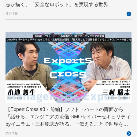
研究開発
耐量子暗号
脆弱性診断
開発者
志が描く、「安全なロボット」を実現する世界
技術情報
【Expert Cross #3・前編】ソフト・ハードの両面から
「話せる」エンジニアの流儀 GMOサイバーセキュリティ
byイエラエ・三村聡志が語る、「伝えることで世界を良
くする」エキスパートの在り方
技術情報