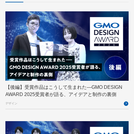
Designship
developer
DevRel
DevSecOpsThon
Docker
DTF
Engineering Journey
expert
EXPERT CROSS
GMO AI＆ロボティクス商事
GMO AIR
GMO DESIGN AWARD
GMO Developers Day
GMO Developers Night
GMO Flatt Security
GMO GPUクラウド
GMO Hacking Night
GMO kitaQ
GMO SONIC
GMOアドパートナーズ
【後編】受賞作品はこうして生まれた—GMO DESIGN
AWARD 2025受賞者が語る、アイデアと制作の裏側
GMOアドマーケティング
GMOインターネット
デザイン
GMOインターネットグループ
GMOインターネットグループ陸上部
GMOグローバルサイン
GMOコネクト
GMOサイバーセキュリティ byイエラエ