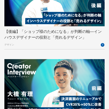
splunk
SRE
Takumi byGMO
Terraform
TypeScript
UI/UX
vibe
VLA
VPN
VS Code
XSS
ZTNA
アドベントカレンダー
イベントレポート
【後編】「ショップ様のためになる」が判断の軸―イン
インターンシップ
インハウス
お名前.com
ハウスデザイナーの役割と「売れるデザイン」
クリエイターインタビュー
クリエイティブ
デザイン
コンテナ
コンピュータビジョン
サイバーセキュリティ
サマーインターン
スクラム
スパム対策
スペシャリスト
セキュリティ
ソフトウェアサプライチェーン
チームビルディング
デザイン
ネットのセキュリティもGMO
ハーネスエンジニアリング
バックエンド
ヒューマノイド
ヒューマノイドロボット