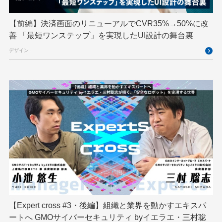
フィジカルAI
プログラミング教育
【前編】決済画面のリニューアルでCVR35%→50%に改
ブロックチェーン
フロントエンド
ペアリング暗号
善 「最短ワンステップ」を実現したUI設計の舞台裏
ゆめみらいワーク
リモートワーク
デザイン
レンタルサーバー
ロボット
ロボティクス
京大ミートアップ
京都大学
人型ロボット
人工知能
人工知能学会
国際ロボット展
国際標準化
基礎
多拠点開発
大阪公立大学
宮崎オフィス
強化学習
応用
技育プロジェクト
技術広報
技術書典
拡張知能
新卒
新卒研修
映像
映像クリエイター
暗号
業務効率化
【Expert cross #3・後編】組織と業界を動かすエキスパ
機械学習
決済
生成AI
産学連携
ートへ GMOサイバーセキュリティ byイエラエ・三村聡