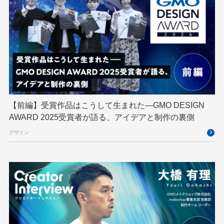
GMOデジキッズ
GMOブランドセキュリティ
GMOペイメントゲートウェイ
GMOペパボ
GMOメイクショップ
GMOメディア
GMOロボッツ
GMO大会議
GMO天秤AI
Go
GPUクラウド
GTB
Hack-1グランプリ
IETF
iOS
IoT
ISUCON
Japan Drone
JapanDrone
【前編】受賞作品はこうして生まれた—GMO DESIGN
AWARD 2025受賞者が語る、アイデアと制作の裏側
Java
JJUG
JSAI2026
K8s
デザイン
Kaigi on Rails
Kids VALLEY
LLM
MCP
MetaMask
MySQL
NFT
OpenStack
Perl
PHP
PHPcon
PHPerKaigi
Python
RFC
RPA
Ruby
SECCON
Selenium
Spectrum Tokyo Meetup