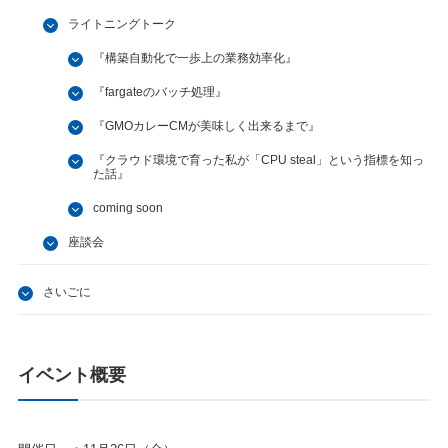
ライトニングトーク
『構築自動化で一歩上の業務効率化』
『fargateのバッチ処理』
『GMOカレーCMが美味しく出来るまで』
『クラウド環境で育った私が「CPU steal」という指標を知っ
た話』
coming soon
座談会
さいごに
イベント概要