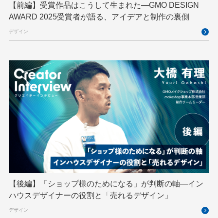
GMO kitaQ
GMO SONIC
GMOアドパートナーズ
【前編】受賞作品はこうして生まれた—GMO DESIGN
AWARD 2025受賞者が語る、アイデアと制作の裏側
GMOアドマーケティング
GMOインターネット
デザイン
GMOインターネットグループ
GMOインターネットグループ陸上部
GMOグローバルサイン
GMOコネクト
GMOサイバーセキュリティ byイエラエ
GMOデジキッズ
GMOブランドセキュリティ
GMOペイメントゲートウェイ
GMOペパボ
GMOメイクショップ
GMOメディア
GMOロボッツ
GMO大会議
GMO天秤AI
Go
GPUクラウド
GTB
Hack-1グランプリ
IETF
iOS
IoT
ISUCON
Japan Drone
JapanDrone
【後編】「ショップ様のためになる」が判断の軸―イン
ハウスデザイナーの役割と「売れるデザイン」
Java
JJUG
JSAI2026
K8s
デザイン
Kaigi on Rails
Kids VALLEY
LLM
MCP