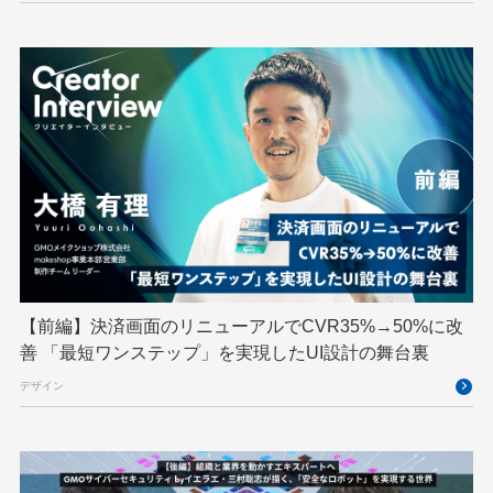
MetaMask
MySQL
NFT
OpenStack
Perl
PHP
PHPcon
PHPerKaigi
Python
RFC
RPA
Ruby
SECCON
Selenium
Spectrum Tokyo Meetup
splunk
SRE
Takumi byGMO
Terraform
TypeScript
UI/UX
vibe
VLA
VPN
VS Code
XSS
ZTNA
アドベントカレンダー
イベントレポート
【前編】決済画面のリニューアルでCVR35%→50%に改
インターンシップ
インハウス
お名前.com
善 「最短ワンステップ」を実現したUI設計の舞台裏
クリエイターインタビュー
クリエイティブ
デザイン
コンテナ
コンピュータビジョン
サイバーセキュリティ
サマーインターン
スクラム