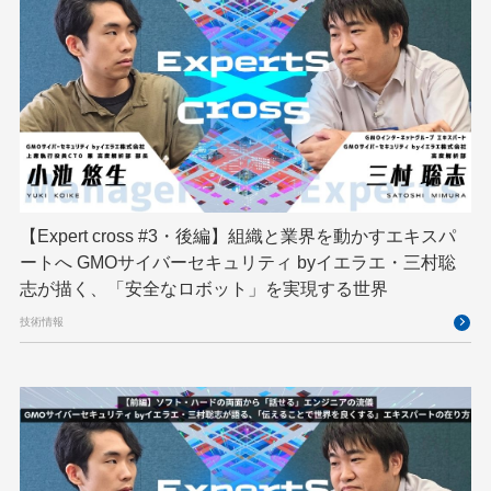
スパム対策
スペシャリスト
セキュリティ
ソフトウェアサプライチェーン
チームビルディング
デザイン
ネットのセキュリティもGMO
ハーネスエンジニアリング
バックエンド
ヒューマノイド
ヒューマノイドロボット
フィジカルAI
プログラミング教育
【Expert cross #3・後編】組織と業界を動かすエキスパ
ブロックチェーン
フロントエンド
ペアリング暗号
ートへ GMOサイバーセキュリティ byイエラエ・三村聡
志が描く、「安全なロボット」を実現する世界
ゆめみらいワーク
リモートワーク
技術情報
レンタルサーバー
ロボット
ロボティクス
京大ミートアップ
京都大学
人型ロボット
人工知能
人工知能学会
国際ロボット展
国際標準化
基礎
多拠点開発
大阪公立大学
宮崎オフィス
強化学習
応用