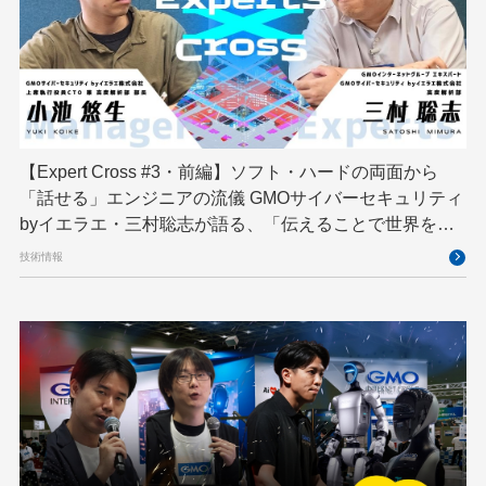
技育プロジェクト
技術広報
技術書典
拡張知能
新卒
新卒研修
映像
映像クリエイター
暗号
業務効率化
機械学習
決済
生成AI
産学連携
【Expert Cross #3・前編】ソフト・ハードの両面から
研究開発
耐量子暗号
脆弱性診断
開発者
「話せる」エンジニアの流儀 GMOサイバーセキュリティ
byイエラエ・三村聡志が語る、「伝えることで世界を良
くする」エキスパートの在り方
技術情報