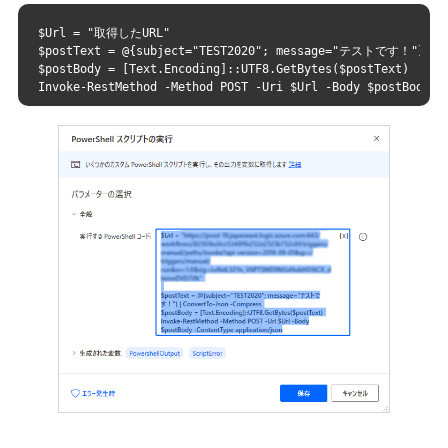
$Url = "取得したURL"
$postText = @{subject="TEST2020"; message="テストです！"} | C
$postBody = [Text.Encoding]::UTF8.GetBytes($postText)
Invoke-RestMethod -Method POST -Uri $Url -Body $postBody -