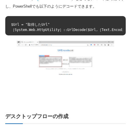
し、PowerShellでも以下のようにデコードできます。
$Url = "取得したUrl"
［System.Web.HttpUtility］::UrlDecode($Url,［Text.Encoding］
デスクトップフローの作成