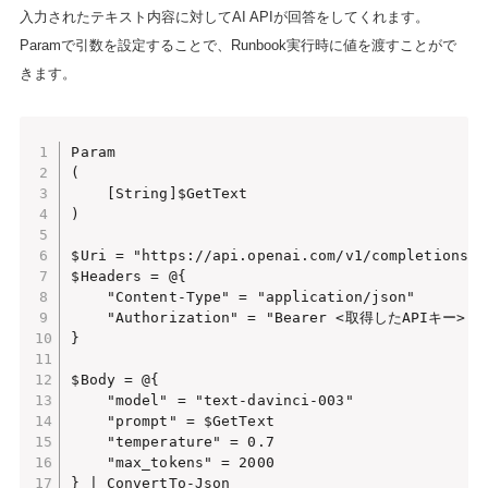
入力されたテキスト内容に対してAI APIが回答をしてくれます。
Paramで引数を設定することで、Runbook実行時に値を渡すことがで
きます。
Param

(

    [String]$GetText

)

$Uri = "https://api.openai.com/v1/completions"

$Headers = @{

    "Content-Type" = "application/json"

    "Authorization" = "Bearer <取得したAPIキー>"

}

$Body = @{

    "model" = "text-davinci-003"

    "prompt" = $GetText

    "temperature" = 0.7

    "max_tokens" = 2000

} | ConvertTo-Json
