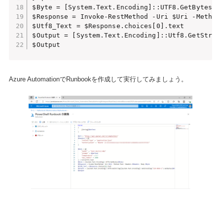
$Byte = [System.Text.Encoding]::UTF8.GetBytes($B
$Response = Invoke-RestMethod -Uri $Uri -Method
$Utf8_Text = $Response.choices[0].text

$Output = [System.Text.Encoding]::Utf8.GetStrin
$Output  
Azure AutomationでRunbookを作成して実行してみましょう。