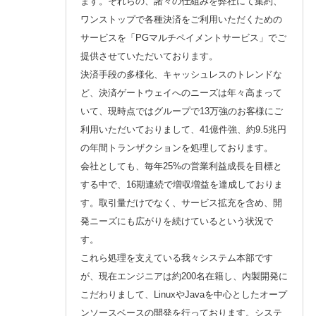
ます。それらの、諸々の仕組みを弊社にて集約、
ワンストップで各種決済をご利用いただくための
サービスを「PGマルチペイメントサービス」でご
提供させていただいております。
決済手段の多様化、キャッシュレスのトレンドな
ど、決済ゲートウェイへのニーズは年々高まって
いて、現時点ではグループで13万強のお客様にご
利用いただいておりまして、41億件強、約9.5兆円
の年間トランザクションを処理しております。
会社としても、毎年25%の営業利益成長を目標と
する中で、16期連続で増収増益を達成しておりま
す。取引量だけでなく、サービス拡充を含め、開
発ニーズにも広がりを続けているという状況で
す。
これら処理を支えている我々システム本部です
が、現在エンジニアは約200名在籍し、内製開発に
こだわりまして、LinuxやJavaを中心としたオープ
ンソースベースの開発を行っております。システ