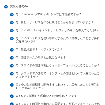
質疑応答/Q&A
Q：「fincode byGMO」のTシャツは非売品ですか？
Q：新しいサービスを作る社風はどこから生まれていますか？
Q：「PGマルチペイメントサービス」との違いを教えてください
Q：「イベントログを使いやすくするために考慮したことなどあれ
ば知りたいです
Q：景色綺麗です！オフィスですか？
Q：開発チームの規模とか気になります
Q：スライドの開発体制はウォーターフォールになるでしょうか？
Q：クラウドでの開発で、オンプレとの開発と比べて大変だったこ
とはありますか？
Q：少人数で短期間に開発するにあたって、工夫したことや苦労し
たこと等ありますか？
Q：SPAを採用した理由などあれば知りたいです
Q：フロント画面担当者の方に質問です。画面パフォーマンスで気