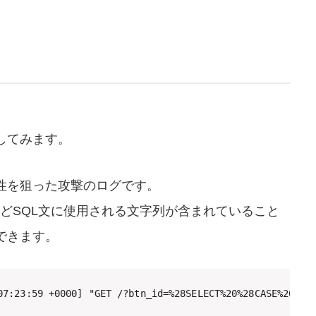
してみます。
性を狙った攻撃のログです。
RE などSQL文に使用される文字列が含まれていること
できます。
07:23:59 +0000] "GET /?btn_id=%28SELECT%20%28CASE%20WHE