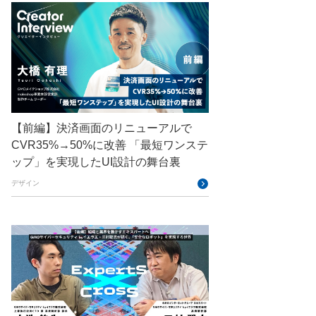
GMOアドパートナーズ
GMOアドマーケティング
GMOインターネット
GMOインターネットグループ
GMOインターネットグループ陸上部
【前編】決済画面のリニューアルで
GMOグローバルサイン
CVR35%→50%に改善 「最短ワンステ
ップ」を実現したUI設計の舞台裏
GMOコネクト
デザイン
GMOサイバーセキュリティ byイエラエ
GMOデジキッズ
GMOブランドセキュリティ
GMOペイメントゲートウェイ
GMOペパボ
GMOメイクショップ
N%20%281234%3D1234%29%20THEN%20%27%27%20ELSE%20%28SELECT
GMOメディア
GMOロボッツ