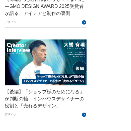
—GMO DESIGN AWARD 2025受賞者
DevRel
DevSecOpsThon
が語る、アイデアと制作の裏側
Docker
DTF
デザイン
Engineering Journey
expert
EXPERT CROSS
 "Mozilla/5.0 (Windows NT 10.0; Win64; x64) AppleWebKit
ド)                                                
GMO AI＆ロボティクス商事
GMO AIR
GMO DESIGN AWARD
GMO Developers Day
GMO Developers Night
【後編】「ショップ様のためになる」
GMO Flatt Security
が判断の軸―インハウスデザイナーの
GMO GPUクラウド
役割と「売れるデザイン」
GMO Hacking Night
GMO kitaQ
デザイン
GMO SONIC