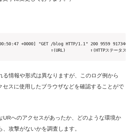
00:50:47 +0000] "GET /blog HTTP/1.1" 200 9559 917340 "-"
                     ↑(URL)          ↑(HTTPステータスコー
れる情報や形式は異なりますが、このログ例から
アクセスに使用したブラウザなどを確認することがで
なURへのアクセスがあったか、どのような環境か
ら、攻撃がないかを調査します。