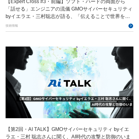
【Expert Cross #3・前編】ソフト・ハードの両面から
「話せる」エンジニアの流儀 GMOサイバーセキュリティ
byイエラエ・三村聡志が語る、「伝えることで世界を良
くする」エキスパートの在り方
技術情報
【第2回・AI TALK】GMOサイバーセキュリティ byイエ
ラエ・三村 聡志さんに聞く、AI時代の攻撃と防御のいま