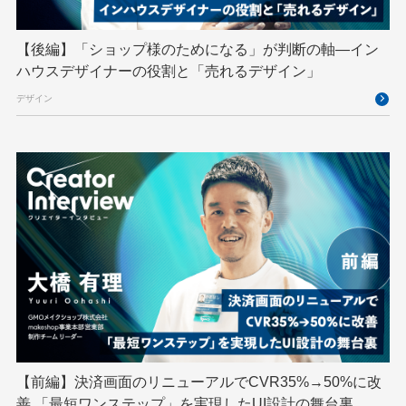
GTB
Hack-1グランプリ
IETF
iOS
IoT
ISUCON
Japan Drone
JapanDrone
【後編】「ショップ様のためになる」が判断の軸―イン
ハウスデザイナーの役割と「売れるデザイン」
Java
JJUG
JSAI2026
K8s
デザイン
Kaigi on Rails
Kids VALLEY
LLM
MCP
MetaMask
MySQL
NFT
OpenStack
Perl
PHP
PHPcon
PHPerKaigi
Python
RFC
RPA
Ruby
SECCON
Selenium
Spectrum Tokyo Meetup
splunk
SRE
Takumi byGMO
Terraform
TypeScript
UI/UX
vibe
VLA
VPN
VS Code
XSS
ZTNA
アドベントカレンダー
イベントレポート
【前編】決済画面のリニューアルでCVR35%→50%に改
インターンシップ
インハウス
お名前.com
善 「最短ワンステップ」を実現したUI設計の舞台裏