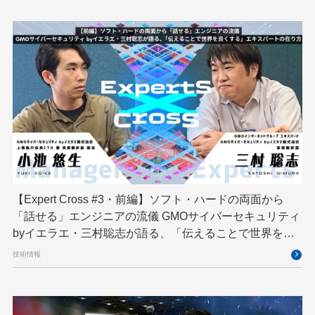
京大ミートアップ
京都大学
人型ロボット
人工知能
人工知能学会
国際ロボット展
国際標準化
基礎
多拠点開発
大阪公立大学
宮崎オフィス
強化学習
応用
技育プロジェクト
技術広報
技術書典
拡張知能
新卒
新卒研修
映像
映像クリエイター
暗号
業務効率化
機械学習
決済
生成AI
産学連携
【Expert Cross #3・前編】ソフト・ハードの両面から
研究開発
耐量子暗号
脆弱性診断
開発者
「話せる」エンジニアの流儀 GMOサイバーセキュリティ
byイエラエ・三村聡志が語る、「伝えることで世界を良
くする」エキスパートの在り方
技術情報