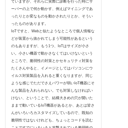
ていますが、それらに実際に診断を行った時にサ
ーバーの上で何か動かす、例えばマイニングであ
ったりとか変なものを動かされたりとか、そうい
ったものがあります。
IoTですと、Webと似たようなところで個人情報な
どが装置から抜かれてしまう可能性があるという
のもありますが、もう1つ、IoTはサイズが小さ
い。小さい機器で動かさなくてはいけないという
ところで、脆弱性の対策とかセキュリティ対策を
たくさんやると、イメージとしてはパソコンにウ
イルス対策製品を入れると重くなりますが、同じ
ような感じでただでさえパワーが弱いIoT機器にそ
んな製品を入れられない。でも対策しなければい
けない、ということで、結構大きめの穴が開いた
ままで動いているIoT機器があるとか、あとは皆さ
んがいろいろカスタマイズしているので、既知の
脆弱性ではないけれども、ちょっとコードを読む
ことですでにいろいろと攻撃されている脆弱性の