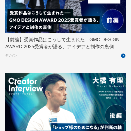
GMO DESIGN AWARD
GMO Developers Day
GMO Developers Night
GMO Flatt Security
GMO GPUクラウド
GMO Hacking Night
GMO kitaQ
GMO SONIC
GMOアドパートナーズ
【前編】受賞作品はこうして生まれた—GMO DESIGN
AWARD 2025受賞者が語る、アイデアと制作の裏側
GMOアドマーケティング
GMOインターネット
デザイン
GMOインターネットグループ
GMOインターネットグループ陸上部
GMOグローバルサイン
GMOコネクト
GMOサイバーセキュリティ byイエラエ
GMOデジキッズ
GMOブランドセキュリティ
GMOペイメントゲートウェイ
GMOペパボ
GMOメイクショップ
GMOメディア
GMOロボッツ
GMO大会議
GMO天秤AI
Go
GPUクラウド