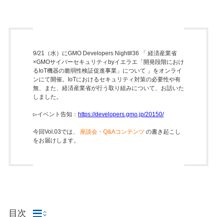
9/21（水）にGMO Developers Night#36 「 経済産業省
×GMOサイバーセキュリティbyイエラエ「開発段階におけ
るIoT機器の脆弱性検証促進事業」について 」をオンライ
ンにて開催。IoTにおけるセキュリティ対策の必要性や有
無、また、経済産業省が行う取り組みについて、お話いた
しました。
▻イベント告知：
https://developers.gmo.jp/20150/
今回Vol.03では、
座談会・Q&Aコンテンツ
の書き起こし
をお届けします。
目次