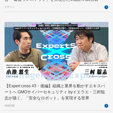
クリエイターインタビュー
クリエイティブ
デザイン
コンテナ
コンピュータビジョン
サイバーセキュリティ
サマーインターン
スクラム
スパム対策
スペシャリスト
セキュリティ
ソフトウェアサプライチェーン
チームビルディング
デザイン
ネットのセキュリティもGMO
ハーネスエンジニアリング
バックエンド
ヒューマノイド
ヒューマノイドロボット
フィジカルAI
プログラミング教育
【Expert cross #3・後編】組織と業界を動かすエキスパ
ブロックチェーン
フロントエンド
ペアリング暗号
ートへ GMOサイバーセキュリティ byイエラエ・三村聡
志が描く、「安全なロボット」を実現する世界
ゆめみらいワーク
リモートワーク
技術情報
レンタルサーバー
ロボット
ロボティクス