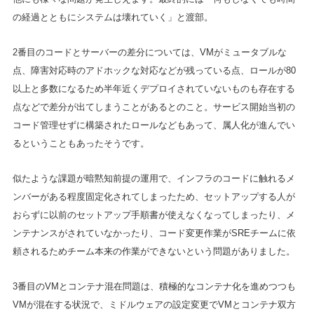
の経過とともにシステムは壊れていく」と渡部。
2番目のコードとサーバーの差分については、VMがミュータブルな
点、障害対応時のアドホックな対応などが残っている点、ロールが80
以上と多数になるため半年近くデプロイされていないものも存在する
点などで差分が出てしまうことがあるとのこと。サービス開始当初の
コード管理せずに構築されたロールなどもあって、属人化が進んでい
るということもあったそうです。
似たような課題が暗黙知前提の運用で、インフラのコードに触れるメ
ンバーがある程度固定化されてしまったため、セットアップする人が
おらずに以前のセットアップ手順書が使えなくなってしまったり、メ
ンテナンスがされていなかったり、コード変更作業がSREチームに依
頼されるためチーム本来の作業ができないという問題がありました。
3番目のVMとコンテナ混在問題は、積極的なコンテナ化を進めつつも
VMが混在する状況で、ミドルウェアの設定変更でVMとコンテナ双方