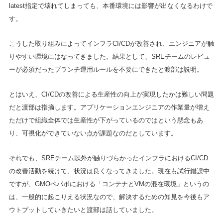
latest指定で壊れてしまっても、本番環境には影響が出なくなるわけで
す。
こうした取り組みによってインフラCI/CDが改善され、エンジニアが触
りやすい環境にはなってきました。結果として、SREチームのレビュ
ーが必須だったブランチ運用ルールを不要にできたと渡部は説明。
とはいえ、CI/CDの改善による生産性の向上が実現したかは難しい問題
だと渡部は指摘します。アプリケーションエンジニアの作業量が増え
ただけで組織全体では生産性が下がっているのではという懸念もあ
り、可視化ができていない点が課題なのだとしています。
それでも、SREチーム以外が触りづらかったインフラにおけるCI/CD
の改善活動を続けて、状況は良くなってきました。現在も試行錯誤中
ですが、GMOペパボにおける「コンテナとVMの混在環境」というの
は、一般的に起こりえる状況なので、解決するための知見を今後もア
ウトプットしていきたいと渡部は話していました。