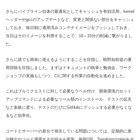
さらにパイプライン自体の最適化としてキャッシュを有効活用。kernel
ヘッダーやgccのアップデートなど、変更と関係ない部分をキャッシュ
しておき、毎日朝に適用済みコンテナイメージをプッシュしておき、
当日はそのイメージを利用することで、10～15分の削減に繋がりまし
た。
さらに誰でも簡単に使えるようにすることを目指し、暗黙知前提の運
用排除を目指しました。まずはドキュメントの執筆と勉強会、ワーク
ショップの実施もしつつ、CIに関する作業の自動化を進めました。
これはプルリクエストに対して必要なラベル付け、開発環境のセット
アップコマンドによる必要なツール類のインストール、テストの拡充
など多岐に渡り、テストのたびにGitHubにプッシュする必要がなくな
るなど効率化。
コードとサーバーの差分で発生している問題については、定期的に差
分検出やコード適用する仕組みを実装。毎朝1回、Terraformのplanをチ