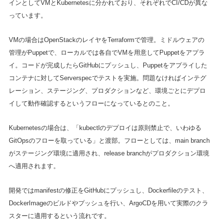
インとしてVMとKubernetesに分かれており、それぞれでCI/CDが異な
っています。
VMの場合はOpenStackのレイヤをTerraformで管理。ミドルウェアの
管理がPuppetで、ローカルでは各自でVMを用意してPuppetをアプラ
イ。コードが完成したらGitHubにプッシュし、Puppetをアプライした
コンテナに対してServerspecでテストを実施。問題なければインテグ
レーション、ステージング、プロダクションなど、環境ごとにデプロ
イして動作確認するというフローになっているとのこと。
Kubernetesの場合は、「kubectlのデプロイは原則禁止で、いわゆる
GitOpsのフローを取っている」と渡部。フローとしては、main branch
がステージング環境に適用され、release branchがプロダクション環境
へ適用されます。
開発ではmanifestの修正をGitHubにプッシュし、Dockerfileのテスト、
DockerImageのビルドやプッシュを行い、ArgoCDを用いて実際のクラ
スターに適用するという流れです。