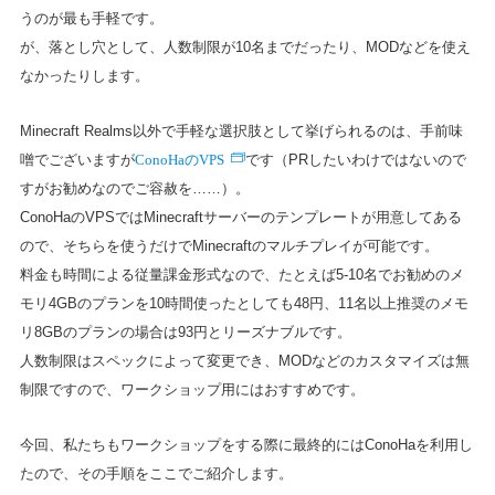
うのが最も手軽です。
が、落とし穴として、人数制限が10名までだったり、MODなどを使え
なかったりします。
Minecraft Realms以外で手軽な選択肢として挙げられるのは、手前味
ConoHaのVPS
噌でございますが
です（PRしたいわけではないので
すがお勧めなのでご容赦を……）。
ConoHaのVPSではMinecraftサーバーのテンプレートが用意してある
ので、そちらを使うだけでMinecraftのマルチプレイが可能です。
料金も時間による従量課金形式なので、たとえば5-10名でお勧めのメ
モリ4GBのプランを10時間使ったとしても48円、11名以上推奨のメモ
リ8GBのプランの場合は93円とリーズナブルです。
人数制限はスペックによって変更でき、MODなどのカスタマイズは無
制限ですので、ワークショップ用にはおすすめです。
今回、私たちもワークショップをする際に最終的にはConoHaを利用し
たので、その手順をここでご紹介します。