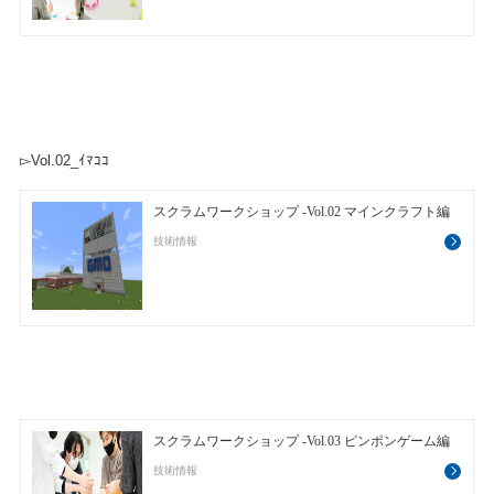
▻Vol.02_ｲﾏｺｺ