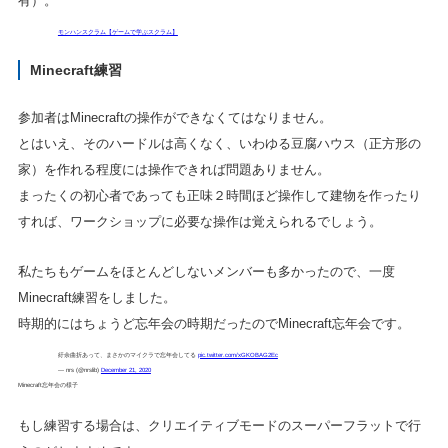
有）。
モンハンスクラム【ゲームで学ぶスクラム】
Minecraft練習
参加者はMinecraftの操作ができなくてはなりません。
とはいえ、そのハードルは高くなく、いわゆる豆腐ハウス（正方形の
家）を作れる程度には操作できれば問題ありません。
まったくの初心者であっても正味２時間ほど操作して建物を作ったり
すれば、ワークショップに必要な操作は覚えられるでしょう。
私たちもゲームをほとんどしないメンバーも多かったので、一度
Minecraft練習をしました。
時期的にはちょうど忘年会の時期だったのでMinecraft忘年会です。
紆余曲折あって、まさかのマイクラで忘年会してる
pic.twitter.com/xGKOBAG2Ec
— nrs (@nrslib)
December 21, 2020
Minecraft忘年会の様子
もし練習する場合は、クリエイティブモードのスーパーフラットで行