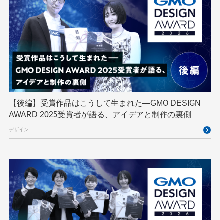
Engineering Journey
expert
EXPERT CROSS
GMO AI＆ロボティクス商事
GMO AIR
GMO DESIGN AWARD
GMO Developers Day
GMO Developers Night
GMO Flatt Security
GMO GPUクラウド
GMO Hacking Night
GMO kitaQ
GMO SONIC
GMOアドパートナーズ
【後編】受賞作品はこうして生まれた—GMO DESIGN
AWARD 2025受賞者が語る、アイデアと制作の裏側
GMOアドマーケティング
GMOインターネット
デザイン
GMOインターネットグループ
GMOインターネットグループ陸上部
GMOグローバルサイン
GMOコネクト
GMOサイバーセキュリティ byイエラエ
GMOデジキッズ
GMOブランドセキュリティ
GMOペイメントゲートウェイ
GMOペパボ