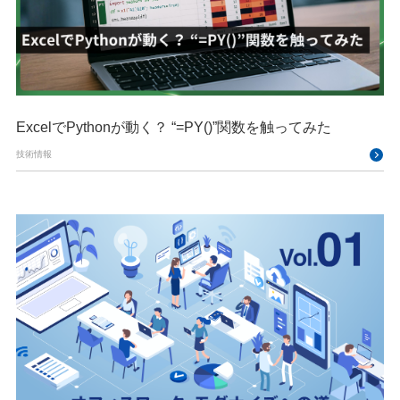
ExcelでPythonが動く？ “=PY()”関数を触ってみた
技術情報