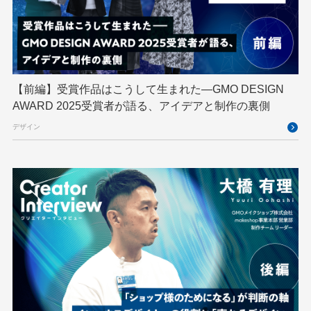
GMOメイクショップ
GMOメディア
GMOロボッツ
GMO大会議
GMO天秤AI
Go
GPUクラウド
GTB
Hack-1グランプリ
IETF
iOS
IoT
ISUCON
Japan Drone
JapanDrone
【前編】受賞作品はこうして生まれた—GMO DESIGN
AWARD 2025受賞者が語る、アイデアと制作の裏側
Java
JJUG
JSAI2026
K8s
デザイン
Kaigi on Rails
Kids VALLEY
LLM
MCP
MetaMask
MySQL
NFT
OpenStack
Perl
PHP
PHPcon
PHPerKaigi
Python
RFC
RPA
Ruby
SECCON
Selenium
Spectrum Tokyo Meetup
splunk
SRE
Takumi byGMO
Terraform
TypeScript
UI/UX
vibe
VLA
VPN
VS Code
XSS
ZTNA