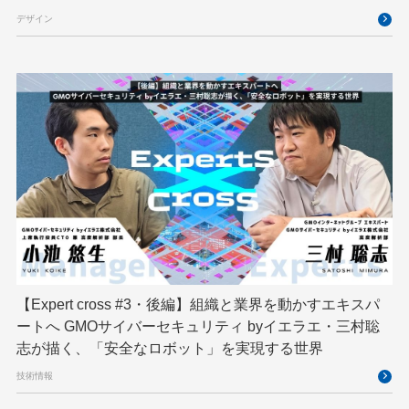
ゆめみらいワーク
リモートワーク
デザイン
レンタルサーバー
ロボット
ロボティクス
京大ミートアップ
京都大学
人型ロボット
人工知能
人工知能学会
国際ロボット展
国際標準化
基礎
多拠点開発
大阪公立大学
宮崎オフィス
強化学習
応用
技育プロジェクト
技術広報
技術書典
拡張知能
新卒
新卒研修
映像
映像クリエイター
暗号
業務効率化
【Expert cross #3・後編】組織と業界を動かすエキスパ
機械学習
決済
生成AI
産学連携
ートへ GMOサイバーセキュリティ byイエラエ・三村聡
研究開発
耐量子暗号
脆弱性診断
開発者
志が描く、「安全なロボット」を実現する世界
技術情報