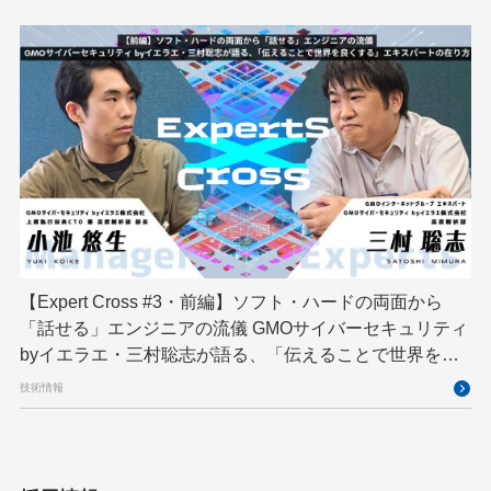
【Expert Cross #3・前編】ソフト・ハードの両面から
「話せる」エンジニアの流儀 GMOサイバーセキュリティ
byイエラエ・三村聡志が語る、「伝えることで世界を良
くする」エキスパートの在り方
技術情報