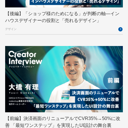
アドベントカレンダー
イベントレポート
【後編】「ショップ様のためになる」が判断の軸―イン
インターンシップ
インハウス
お名前.com
ハウスデザイナーの役割と「売れるデザイン」
クリエイターインタビュー
クリエイティブ
デザイン
コンテナ
コンピュータビジョン
サイバーセキュリティ
サマーインターン
スクラム
スパム対策
スペシャリスト
セキュリティ
ソフトウェアサプライチェーン
チームビルディング
デザイン
ネットのセキュリティもGMO
ハーネスエンジニアリング
バックエンド
ヒューマノイド
ヒューマノイドロボット
フィジカルAI
プログラミング教育
【前編】決済画面のリニューアルでCVR35%→50%に改
ブロックチェーン
フロントエンド
ペアリング暗号
善 「最短ワンステップ」を実現したUI設計の舞台裏