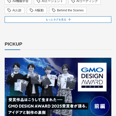
AI/機械学習
AIエージェント
AIコーディング
AI人財
AI駆動
Behind the Scenes
BIT VALLEY
blockchain
ChatGPT
もっとタグを見る
ChatGPT Team
Claude Team
cloudflare
cloudnative
CNDO
CNDT
CODE BLUE
PICKUP
ConoHa
ConoHa VPS
CSS
CTF
Designship
developer
DevRel
DevSecOpsThon
Docker
DTF
Engineering Journey
expert
EXPERT CROSS
GMO AI＆ロボティクス商事
GMO AIR
GMO DESIGN AWARD
GMO Developers Day
GMO Developers Night
GMO Flatt Security
GMO GPUクラウド
GMO Hacking Night