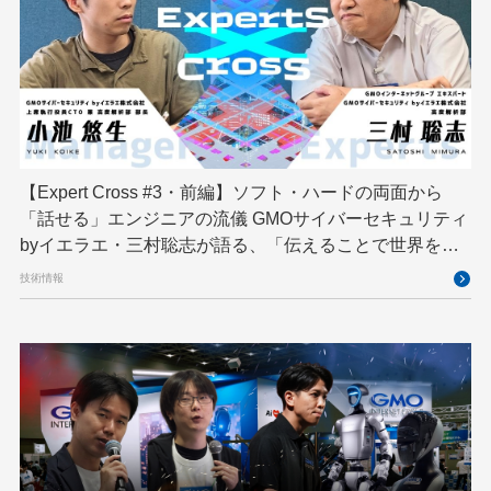
宮崎オフィス
強化学習
応用
技育プロジェクト
技術広報
技術書典
拡張知能
新卒
新卒研修
映像
映像クリエイター
暗号
業務効率化
機械学習
決済
生成AI
産学連携
【Expert Cross #3・前編】ソフト・ハードの両面から
研究開発
耐量子暗号
脆弱性診断
開発者
「話せる」エンジニアの流儀 GMOサイバーセキュリティ
byイエラエ・三村聡志が語る、「伝えることで世界を良
くする」エキスパートの在り方
技術情報