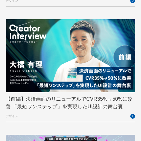
デザイン
Kaigi on Rails
Kids VALLEY
LLM
MCP
MetaMask
MySQL
NFT
OpenStack
Perl
PHP
PHPcon
PHPerKaigi
Python
RFC
RPA
Ruby
SECCON
Selenium
Spectrum Tokyo Meetup
splunk
SRE
Takumi byGMO
Terraform
TypeScript
UI/UX
vibe
VLA
VPN
VS Code
XSS
ZTNA
アドベントカレンダー
イベントレポート
【前編】決済画面のリニューアルでCVR35%→50%に改
インターンシップ
インハウス
お名前.com
善 「最短ワンステップ」を実現したUI設計の舞台裏
クリエイターインタビュー
クリエイティブ
デザイン
コンテナ
コンピュータビジョン
サイバーセキュリティ
サマーインターン
スクラム