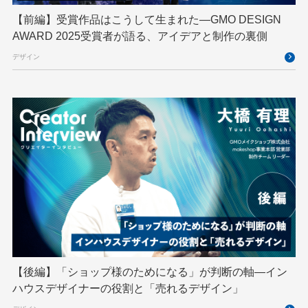
GMO kitaQ
GMO SONIC
GMOアドパートナーズ
【前編】受賞作品はこうして生まれた—GMO DESIGN
AWARD 2025受賞者が語る、アイデアと制作の裏側
GMOアドマーケティング
GMOインターネット
デザイン
GMOインターネットグループ
GMOインターネットグループ陸上部
GMOグローバルサイン
GMOコネクト
GMOサイバーセキュリティ byイエラエ
GMOデジキッズ
GMOブランドセキュリティ
GMOペイメントゲートウェイ
GMOペパボ
GMOメイクショップ
GMOメディア
GMOロボッツ
GMO大会議
GMO天秤AI
Go
GPUクラウド
GTB
Hack-1グランプリ
IETF
iOS
IoT
ISUCON
Japan Drone
JapanDrone
【後編】「ショップ様のためになる」が判断の軸―イン
ハウスデザイナーの役割と「売れるデザイン」
Java
JJUG
JSAI2026
K8s