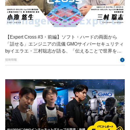
【Expert Cross #3・前編】ソフト・ハードの両面から
「話せる」エンジニアの流儀 GMOサイバーセキュリティ
byイエラエ・三村聡志が語る、「伝えることで世界を良
くする」エキスパートの在り方
技術情報