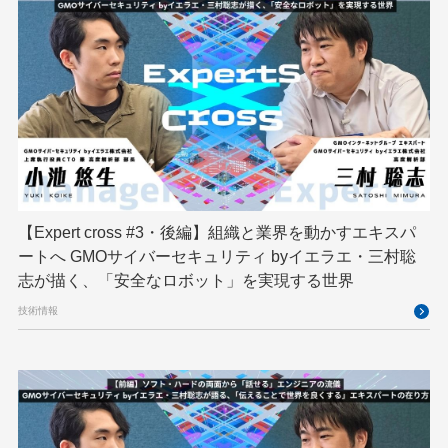
スパム対策
スペシャリスト
セキュリティ
ソフトウェアサプライチェーン
チームビルディング
デザイン
ネットのセキュリティもGMO
ハーネスエンジニアリング
バックエンド
ヒューマノイド
ヒューマノイドロボット
フィジカルAI
プログラミング教育
【Expert cross #3・後編】組織と業界を動かすエキスパ
ブロックチェーン
フロントエンド
ペアリング暗号
ートへ GMOサイバーセキュリティ byイエラエ・三村聡
志が描く、「安全なロボット」を実現する世界
ゆめみらいワーク
リモートワーク
技術情報
レンタルサーバー
ロボット
ロボティクス
京大ミートアップ
京都大学
人型ロボット
人工知能
人工知能学会
国際ロボット展
国際標準化
基礎
多拠点開発
大阪公立大学