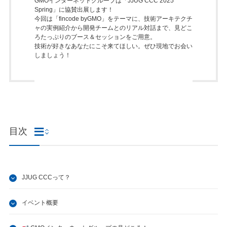
GMOインターネットグループは「JJUG CCC 2025
Spring」に協賛出展します！
今回は「fincode byGMO」をテーマに、
技術アーキテクチ
ャの実例紹介
から
開発チームとのリアル対話
まで、見どこ
ろたっぷりのブース＆セッションをご用意。
技術が好きなあなたにこそ来てほしい。ぜひ現地でお会い
しましょう！
目次
JJUG CCCって？
イベント概要