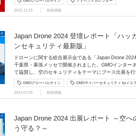
GMOグローバルサイン
アドベントカレンダー
も解読されにくい暗号として耐量子計算機暗号(PQC、Post-qu
2025.12.25
技術情報
した。いろんな国や業界から暗号をPQCに移行するた
ら「君、我が社のPQC移行の計画を立てて推進してく
人がいたり、心配になってどうしようか悩んでいる人もい
でにPQCに移行しろ」という人が多い中、「そう簡単
Japan Drone 2024 登壇レポート
あるんだよ。」ってことを紹介したいと思います。(あ
ンセキュリティ最新版」
ん。) RSA 2048ビットの公開鍵暗号はいつ破られそうか？ 現在多くの利用者証明書ではRSA
2048bitの公開鍵暗号が使われており、これがいつ破
ドローンに関する総合展示会である「Japan Drone 2024
す。Craig Gidneyが2019年に「誤り率0.1%以下
千葉県・幕張メッセで開催されました。GMOインター
があれば、RSA 2048bitを8時間程度で解読できる」
て協賛し、空のセキュリティをテーマにブース出展を行
年5月、Gidneyは新しい論文を発表し「RSA 2048b
して「ハッカー目線で徹底解説！ ドローンセキュリテ
GMOグローバルサイン
GMOサイバーセキュリティ byイエ
の量子コンピューターで(多少時間を犠牲にして)1週間
した。GMOインターネットグループからはGMOサイバ
OptQCが共同で「2030年までに100万量子ビットの実
2024.07.05
技術情報
家が参加。経済産業省の担当者がモデレーターとなって
れてしまう可能性も出てきたということでしょうか？その
情報を解説しました。今回はこちらの国際コンファレン
にRSA 2048が解読される可能性は5%未満」とする研究発
けします。 出展概要 日 時：2024年6月5日（水）～7日（金）10:00～17:00会 場：幕張メッセ
RSA 2048が解読される可能性は39〜62%」という白
（展示ホール5・6）千葉県千葉市美浜区中瀬2-1主 催
Japan Drone 2024 出展レポート
ァレンスでは量子コンピューターの開発者の方が「(予測はい
（JUIDA）共 催：株式会社コングレ 登壇者 山本健一氏 経済産業省製造産業局航空機武器宇宙
う守る？～
が解けそうかなぁなんて思ってます。」と仰ってたりも
産業課次世代空モビリティ政策室次世代空モビリティ戦
して公開鍵暗号のPQC移行は2030〜2035年ごろには済