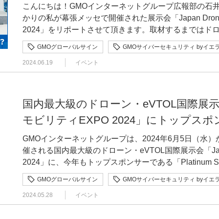
キュリティbyイエラエ株式会社 サイバーセキュリティ
こんにちは！GMOインターネットグループ広報部の石井
リケーション毎のPQC移行準備状況 PQC移行が必要そうなアプリケーションはTLS、SSH、
ーセキュリティbyイエラエ株式会社 高度解析部高度解析課 災害現場など様々な分野で
かりの私が幕張メッセで開催された展示会「Japan Drone 
X.509証明書などありますが、標準の策定状況、実装状況、
ドローンの規制の現状 ドローンは現在、空撮や測量、インフラ点検、物流、農業など、様々な分
2024」をリポートさせて頂きます。取材するまではド
Cryptography Coalitionがヒートマップの形で
野で利用が拡大しています。ドローン技術の発展に伴っ
て楽しそう！と思っていた私でしたが…。気を付けるべ
おきます。 やはり、鍵共有が署名よりも遅れているのがよくわかります。標準化までのステップ
GMOグローバルサイン
GMOサイバーセキュリティ byイエ
つがサイバー攻撃のリスクです。 まず冒頭、経済産業省の山本健一氏が、ドローンの活用事例と
出展概要 日 時：2024年6月5日（水）～7日（金）10:00～17:00会 場：幕張メッセ（展示ホー
がとても細かいですが、そこからが長いですよね。7の「Integra
して能登半島地震での活用状況を紹介。今回の地震では
2024.06.19
イベント
ル5・6）千葉県千葉市美浜区中瀬2-1主 催：一般社団法
が組み込まれた)」って言ってもそこからが普及まで遠いわけで、、、、 
て、歩いて行くにも5～6時間かかるような事例が起きていたといいます。
共 催：株式会社コングレ 開催まで1年を切った大阪万博、「空」への注目が高い いよいよ2025
リ、ソフトウェアの状況 OpenSSL(3.5以降): Open Quantum Safeが3.5より標準サポートされた暗
地震 ドローン調査実施個所 それに対してドローンで物資輸送したところ「わずか16分で届けら
年4月に大阪・夢洲を舞台に大阪万博が開幕します。万
号ライブラリ。Apache HTTP Serverなどでも利用される。B
れた」と山本氏は紹介。そのほかにも、壊れた家に人が
ス」が整備されるそうで、実際に空飛ぶクルマの運行が予定されていま
国内最大級のドローン・eVTOL国際展示会「
イブラリOpen Quantum Safe(liboqs): OpenS
害住宅の建設に適した場所をドローンで上空から探す、と
題されたこれらの取り組みは「Japan Drone 202
ライブラリwolfSSL: 組み込み機器でよく使用されている暗号ライブラリ
モビリティEXPO 2024」にトップス
したドローンは、現在日本で38万機が登録されていると
ていました。万博をマイルストーンに「空」への注目度
ブラリであるOpenSSLが3.5になってPQC対応され
ローンは登録が義務付けられており、100g未満のトイ
「空飛ぶクルマ」の実証飛行を大阪府で行うなど「空の
GMOインターネットグループは、2024年6月5日（水
のは2点 PQC Hybrid暗号に対応していない(pure PQCのみ)(smime, cmsは対応済な一方で)タイム
ンが実際に使われていると山本氏は話します。 図2 新制度等の運用状況 現行の政府の規制で
です。 大盛況の「VR体験」、空飛ぶクルマが渋谷を飛ぶ GMOはインターネットグループなのに
催される国内最大級のドローン・eVTOL国際展示会「Japa
スタンプ(ts)がPQCに対応していない OpenSSLのタイムスタンプはとても古いCMSベースじゃな
は、有人地帯での補助者なし目視外飛行を可能とするレ
なぜドローン？と思われるかもしれませんが、当社の出
2024」に、今年もトップスポンサーである「Platinum
いPKCS#7ベースのコードでメンテされていんですよね
道路横断時の知一停止）をおこなった目視外飛行が可能
飛ぶクルマの普及に向け、グループの強みである暗号セ
ァレンス（パネルディスカッション）でのセキュリティ
すが、なかなか対応されなそう。もう一点、PQC移行
ハードルが高いため、「レベル3.5」という新たな制度も設けられました
GMOグローバルサイン
GMOサイバーセキュリティ byイエ
点から「空の安全」の確立に向けて取り組んでいるのです。 今回、当社が出展したブー
では、VRでの空飛ぶクルマの飛行体験を通じて「空の
れているW3C Web Cryptographyです。OpenI
外飛行（レベル3飛行）の事業化に向けた改革 これによって、「道路を横切るときに見張りが必
飛ぶクルマが社会実装された世界をVR映像で体験出来
2024.05.28
イベント
企画や、専門家によるパネルディスカッション等を予定しています。 Japan Dr
い、そのPQC対応が見えないのでちょっと心配しています。 世の中にあふれるPQC移
要だった」という状況から、ドローンのカメラで確認す
ーセキュリティの技術を紹介する展示エリアとプレゼン
ビリティ EXPO 2024について 「Japan Drone」は2016年の初開催以来、今回で第9回目を迎える
ライン 2030〜2035年ぐらいには既存の公開鍵暗号からPQCに移行しとかないと、いよいよヤバ
になりました。こうしてドローンの利用拡大を図ってい
を通じ、当社ブースには約4,000名の方にご来場頂きました。 中でも活気溢れるエリアは約