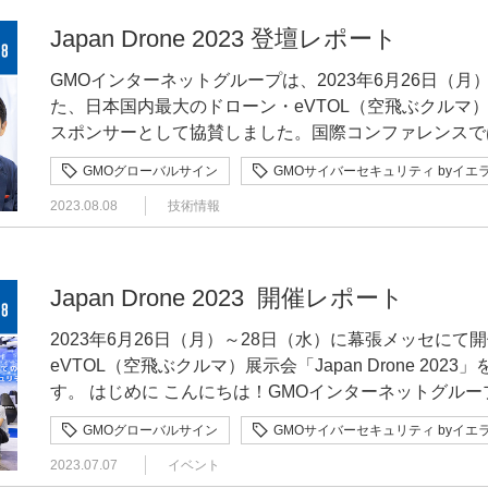
ドローンに特化した国内最大規模の専門展示会です。様
そうだなということで、様々な国、業界、組織からPQ
す。 ただ、こうしてドローンの利用が増えると運行管理も重要になります。どのようにコントロ
名の方にご体験頂いた空飛ぶクルマのVR体験。GMO
マッチングの場を提供し、社会基盤整備を促すと共に豊
います。内容は似たり寄ったりな面も多くて全部に目を
Japan Drone 2023 登壇レポート
ールするか、規制、技術の両面から政府でも取り組んでいるそうです。 図
京・渋谷から、GMOインターネットTOWERがある用賀まで、
ィの推進に積極的に取り組んでいます。 同時開催展で
下のような移行ステップが書かれていることが多いです。 準備 - 資産棚卸し - 経営層、IT
管理（UTM）に関する制度整備の方針 ドローンの運航管理技術だけでなく、性能評価、機体の安
Everyone」をBGMに快適な「GMOエアタクシー」
GMOインターネットグループは、2023年6月26日（
新たな空の移動革命として期待される「空飛ぶクルマ」
セキュリティ部門を巻き込み責任者を任命 現状把握 - 各
全性評価など、「政府では毎年30億円ほどの予算を使
包むとなんとそこは渋谷上空。飛行機とはまた違う景色に
た、日本国内最大のドローン・eVTOL（空飛ぶクルマ）展示会
援し、新しい産業の創造に貢献することを目指していま
スク評価、優先順位決め 移行 - 暗号の選定、開発、実装 
た。 図5 次世代空モビリティの社会実装に向けた実現プロジェクト 図6 ReAMo 機体の安全
の技術は生活を支える身近なインフラへ 「Japan Drone 2024」では研究や実証試験を実施中であ
スポンサーとして協賛しました。国際コンファレンスで
の最新テクノロジー、マーケット動向などを国内外のキ
問題ないか？ 私が是非おすすめしたいガイドラインは2つ 脆弱性情報提供で有名なMITREの組
性能を評価する手法の開発 ドローンに対するサイバー攻撃の脅威 現在、世の中のすべてのものが
る多くのドローンが展示されていました。建設業での利
制度整備・技術開発から考える空の安全」と題したパネ
スでは専門展だからこそ聴講できるプログラムとなって
織。割と簡潔。- Post Quantum Cryptography Coalition: P
インターネットに接続する、いわゆるIoT（モノのイン
GMOグローバルサイン
GMOサイバーセキュリティ byイエ
ンや水中ドローンによる橋梁点検。貨物運搬が期待され
内外の制度整備の状況、必要な制度や技術など、幅広い
す。 出展概要 日 時：2024年6月5日（水）～7日（金）10:00～17:00 会 場：幕張メッセ（展
Migration Roadmap (2025.05)大ボリューム
けでなくドローンもIoTの1つに数えられます。そうし
ドローンなど…。社会課題や危険性を回避する重要なイ
2023.08.08
技術情報
た。その模様をお届けします。 登壇者 経済産業省​ 製造産業局 航空機武器宇宙産業課 次世代
示ホール5・6）千葉県千葉市美浜区中瀬2-1 主 催：一般社団法人日本UAS産業振興協議会
逸。背景情報も充実。- オランダ政府: The PQC Migration Handbook(
なる反面、危険性も高まっています。 そこで経済産業省でもIoT製品に対するセキュリティ適合
られていることが印象的でした。 また、山梨県の展示ブースでは甲府エリアと富士山麓エリアを
空モビリティ政策室 企画調整官山本 健一 氏国土交通
（JUIDA） 共 催：株式会社コングレ 参加方法：
のPQC移行計画の策定を阻む多くの壁 PQC鍵共有は良いがPQC署名への移行がヤバい PQC暗号
性評価制度構築に向けた検討会を立ち上げるなど、セキ
空飛ぶクルマで結ぶ構想のPRを行っていました。空飛
也 氏株式会社SClabAir​ 代表取締役各務 博之 
https://japandrone.eventos.tokyo/web/porta
移行には2つの種類。 ML-KEMなどの鍵共有アルゴリズム: 暗号通信の開始・更新のための鍵共有
ています。これはドローンに関しても同様で、政府はド
で目的地まで一直線！快適な社会を実現するために企業
室長浅野 昌和GMOサイバーセキュリティ by イエラエ株式会社
式HP：https://ssl.japan-drone.com/index.html 詳 細：https://www.gmo.jp/news/article/8950/ ブー
Japan Drone 2023 開催レポート
ML-DSA、SLH-DSAなどの署名アルゴリズム: 署名や認証のため
性評価を検討していく考えです。 図7 IoT製品に対するセキュリティ適合性評価制度構築に向け
ン利用を進めているのです。 「空」のインフラを整える～日本政府の取り組み 「Japan Drone
空飛ぶクルマを巡る制度整備の現状 まずは最初に、ドローン・空飛ぶクルマの制度整備の状況に
ス展示の見どころ 来たる「空飛ぶクルマの世界」をVRで体感！ ブース内にVR体験を設置！空飛
通信する双方の実装だけが対応していればよく、標準化
た検討会について そうした規制の現状に対して、実際の攻撃の現状はどうなっているのでしょう
2024」会期初日には国際コンファレンスも開催。経済産
2023年6月26日（月）～28日（水）に幕張メッセに
ついて、国土交通省の保坂氏が説明をします。 ドローンに関しては小型無人機に係る環境整備に
ぶクルマに乗り込み、GMOインターネットグループの
ドサービスでも既にPQC対応済です。VPN製品などの
か。GMOサイバーセキュリティbyイエラエの三村聡志
次世代空モビリティ政策室 次世代空モビリティ戦略企画
eVTOL（空飛ぶクルマ）展示会「Japan Drone 2
向けた官民協議会の下にワーキンググループなどを設置
ーネットTOWERがある用賀へ飛行します。VR映像で
てくるでしょうし、それを使えばいいだけなので話が簡
について次のように説明します。 「ドローンというのは、適切に対策をしないとサイバー攻撃の
目線で徹底解説!ドローンセキュリティ最新版」と題し
す。 はじめに こんにちは！GMOインターネットグループ株式会社の内野です。今年の春に新卒
「空の産業革命に向けたロードマップ2022」と呼ばれ
空飛ぶクルマが実装された世界観を体感いただくのと同
ズムやこれを使用するシステムの移行は関係が複雑で移
脅威に晒されてしまう危険性があります。例えば、第三
た。令和6年能登半島地震におけるドローンによる捜索
として入社いたしました。よろしくお願いいたします。
「有人地帯での補助者なしの目視外飛行、いわゆるレベ
向けたセキュリティの重要性をお伝えいたします。 国内随一のホワイトハッカーがIoT機器やド
のPQC移行ガイドラインで2030年とか2035年とかま
GMOグローバルサイン
GMOサイバーセキュリティ byイエ
け付けてしまって、救援物資を意図しないところに運ん
ドローンの制度整備状況や技術開発を推進する方針が示
プがプラチナスポンサーとして協賛させていただいた「Japa
整備を行ってきました」と言います。 具体的には、機体認証、操縦ライセンス、機体の登録とい
ローンに関するセキュリティを徹底解説！ 国内外のハッキングコンテスト（CTF）で優勝・入賞
互に依存関係があり「ニワトリと卵」のような状態で一
いうものです」。 これに加えて、ドローンが撮影した映像のデータを攻撃者に盗み取られてしま
ローン機体は40万機に迫り、「空」のインフラとして
2023.07.07
イベント
させていただきます！ 出展概要 「JapanDrone2023」は、6月26日から28日までの3日間、幕張
った制度を整えられてきました。2022年12月5日には
実績を持つ社員を多数抱えるGMOサイバーセキュリティ
多くの壁について紹介したいと思います。 認定を受けたHSM製品、スマートカード、USBトー
う、またそれを改ざんされてしまうといった、ドローン