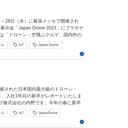
々な課題解決に向けた具体的なビジネス
C移行に関するガイドラインが公開されて
インターネットグループの本社がある東
かなくらしの実現に向けたスマートシテ
通す必要はないと思います。ざっくり以
4 無人航空機の運航
小室哲哉氏の楽曲「Internet for
ある「次世代エアモビリティEXPO」は
部門、
を体感します。最新のVRヘッドセットに身を
月）～28日（水）に幕張メッセで開催され
の社会実装に向けた取り組みの実現を支
資産が使う暗号の棚卸し - 影響評価、リ
って開発している」と山本氏は説明しまし
私も思わず感情が高ぶりました。 未来
「Japan Drone 2023」にプラチナ
す。 ドローン・次世代エアモビリティ
- パフォーマンステスト モニタリング -
は「ドローン・空飛ぶクルマ、国内外の
ーパーソンが紹介する国際コンファレン
用が期待される構造物微破壊検査ドロー
ルディスカッションを開催しました。国
いて、近未来へのヒントを発信していま
ost-Quantum Cryptograpy (PQC)
ターネット）が広がっており、家電製品だ
ラエ
IoT
Japan Drone
る物資輸送用ドローンや林業資材運搬用
観点でディスカッションが行われまし
だけどとてもおすすめ。ケース分け、移行フローも秀
たインターネットに接続することで便利に
ンフラとしてもドローンの利活用が進め
2024.11) 特にPKI、署名関連
省​ 航空局 無人航空機安全課保坂 達
ュリティの確保に向けた取り組みを始め
ぶクルマならトンネル知らず、渋滞知らず
氏GMOグローバルサイン株式会社 CTO室
l/807/event/8775 ※事前登録者は入場無料 公
ローンの評価におけるセキュリティ適合
だけでなく自治体も一丸となってドロー
 代表取締役牧田​ 誠 ドローンと
に用いられる 鍵共有については
も普及も順調でウェブブラウザやクラウ
業省 製造産業局 航空機武器宇宙産業課
て開催された日本国内最大級のドローン・
本社がある東京・渋谷から、GMOインタ
ネットワーク機器なども順次対応製品が出
は、ドローンに対するサイバー攻撃の脅威
調整官 山本 健一 様を招き、「ハッカー
023」を、入社1年目の新卒がレポートいたしま
して検討が進められています。そこで
は、東京の街並みを空からご覧いただき、
単です。その一方で、PQC署名アルゴリ
たパネルディスカッションが行われまし
る工程表がまとめられ、制度整備としては
時に、その前提となる空の安全の確立に
行には相当時間がかかりそうです。多く
者からの意図しない操作をドローンが受
・救助や物資輸送の事例紹介を頂いた他、
さて、今回はGMOインターネットグルー
ル4と呼ばれる飛行の実現に向けての制度
でにはPQC移行すると言っていますが、相
ラエ
IoT
JapanDrone
でしまう、もしくは落とされてしまうと
されていました。日本政府が認可したド
n Drone 2023」について、レポート
筋縄では行かなそうです。移行を妨げる
さらなるドローンの利活用が進むそうで
、レベル4飛行が可能となる改正航空法も施
 byイエラエに所属するホワイトハッカ
を介した攻撃というものも考えられま