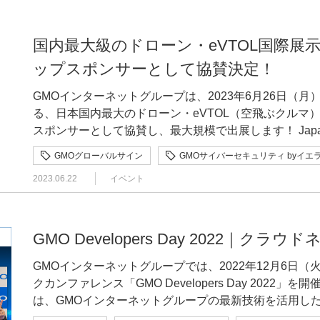
す。 山本様のお話を伺いながら、ドローンは“便利なガジェット”から“人の命をも救う重要なツー
メッセにて開催された、ドローン本体や周辺機器、ドロ
行されています。 図 1 空の産業革命に向けたロードマップ2022。様々な制度整備、技術開発な
ーが、IoT機器やドローンに関するセキュリティを徹底解説いたします。
クンの不在 デジタル証明書を発行する認証局やデジタルタイムスタンプを発行するタイムスタン
す。 実際の攻撃手順についても三村は説明します。まずはドローン自体を把握するために分解を
ル”へと進化する転換点を迎えていると強く感じました
ての展示会です。メーカーや自治体、省庁や研究・教育
どの工程表がまとめられています さらに2023年および2024年度以降の制度整備としては、ドロ
説！ドローンセキュリティ編 登壇者 GMOサイバーセキュリティ byイエラエ株式会社 高度解析課
プ局などではハードウェアセキュリティモジュール(HS
します。これによってWi-Fiとコントローラー間の通
の積極的な活用が期待されるよう、制度設計がより加速す
た。実際に様々なドローンを動かしてのデモンストレー
ーンの運航管理システム（UTM）の検討が重要になっ
三村 聡志 ホワイトハッカーが解説！IoTセキュリティ編 GMOサイバーセキュリティ byイエラエ
国内最大級のドローン・eVTOL国際展示会「J
を管理しています。今年あたり、PQC署名アルゴリズム
す。ドローンの制御プログラムが書き込まれたチップを
産業省 製造産業局 次世代空モビリティ政策室 次世代空
スのセミナーなど、3日間通して大盛況でした。GMO
で導入していくために検討を進めているそうです。 図 2 UTMは段階的に導入し、ドローンなど
株式会社 サイバーセキュリティ事業本部 執行役員小池 悠生 ゲストを招いたトークセッシ
TLSサーバー証明書などパブリックな証明書を発行する認証局は、
ップスポンサーとして協賛決定！
ったことも行えます。 これによって、実際の攻撃ではどこをどのように狙えばいいのかといった
一方でドローンが張り巡らされることによるリスクや悪影響はな
「JapanDrone2023」にトップ協賛しているプラ
が増えて混雑度が上がれば必須になる見込み 現状は空域の混雑度が低い、密度が薄い状態なので
ローンセキュリティ実装のポイント wolfSSL Japan合同会社 技術統括古城 隆 氏 GMOグローバ
Criteria(CC) EAL4+といったセキュリティ評価
部分がだんだんと見えてくると三村は指摘します。加え
にハッキング？ では、身近な話題からドローンのリスクを考えてみましょう。IoT機器という言
示を行っていました。大盛況の展示には、3日間で3500
UTMの利用は「推奨」という段階ですが、ステップ2、
ルサイン株式会社 CTO室 室長浅野 昌和 ドローンの実運用における課題とDOP SUITEのねらい
これらの認定品が出てくるのが来年ごろと言われているよ
GMOインターネットグループは、2023年6月26日（
LAN経由での攻撃を調査した結果、攻撃の穴が見つか
葉は耳にしたことがありますよね。Wi-FiやBluetoo
の展示が評価され、最終日のJapanDroneAward表
の重要性は増していきます。そこで国土交通省が認定し
ドローン・ジャパン株式会社 取締役会長春原 久徳 氏 GMOグローバルサイン株式会社 CTO室 室
ー証明書、コードサイン証明書などが出てくるのもその
る、日本国内最大のドローン・eVTOL（空飛ぶクルマ）展示会
たそうです。 過去の事例では、ドローンと接続したスマートフォンの画面を差し替えて制御を乗
で、かゆいところに手が届くような便利さが特徴的です
GMOインターネットグループは、グループ全体として
にも耐えられるようになる、と保坂氏は話します。 そもそもレベル4の飛行はリスクが高く、そ
長浅野 昌和 国際コンファレンス 出展者セッション ｢ハッカー目線で徹底解説！ドローンセキュ
マートカード、USBトークン、TPMチップについても同
スポンサーとして協賛し、最大規模で出展します！ JapanDroneとは？ 「Japan Drone」は、一
っ取り、PCで映像を盗むといった攻撃が成功したそうです。 図8 2023年度弊社ブー
上、ハッキングされるリスクは誰しもある」と警鐘するの
寄せています。 サイバーセキュリティと暗号セキュリティについて展示 今回GMOインターネッ
のためには安全に機体を飛ばして十分な技量を持った人
リティ最新版｣ 空飛ぶクルマ・ドローンの実用、商業化にあたり、重要なポイントのひとつはセ
で、認定品を使用することが要件となっている制度、ガイドラ
般社団法人日本UAS産業振興協議会が主催する、日本国
たハッキングデモから紹介 こうした攻撃に対して、三村は「ドローンを守るには、まず前提とし
GMOグローバルサイン
GMOサイバーセキュリティ byイエ
ラエ株式会社 サイバーセキュリティ事業本部 執行役
トグループが協賛、そして出展した理由は、「すべての
のが機体認証制度です。保坂氏は、機体の安全性につい
キュリティではないでしょうか。このセッションでは、
クな認証局、証明書のガイドラインの対応 パブリックな認証局はCAブラウザフォーラム(CABF)
す。ドローンやeVTOL（空飛ぶクルマ）をはじめとす
て何を守らなければならないか」として2つのポイント
ジ「ホワイトハッカーが解説！IoT セキュリティ編」
広めるため。そして、ドローンを始めとした「空の安全
と説明します。 （1）設計段階の安全性（2）製造過程の安全性（3）現状の確認 設計レベルで安
セキュリティ項目、その対策を実際のハッキング映像と
2023.06.22
イベント
のガイドラインに準拠していますが、PQC対応の認証
示され、会期中は官民有識者によるパネルディスカッショ
つが不正操作です。 図9 ドローンの主なサイバー攻撃リスク 気をつけるべきはドローンそのも
した。「家電本体、操作するスマホアプリ、データを保
とを目的としています。というのも、私たちGMOイン
全でも飛行させる時点で安全でなければならず、逆に、
実際のハッキングとハッカー目線だからこそわかる対策内
です。CABFでは証明書の用途種類毎に基本要求(baseline 
ント開催概要 日 時：2023年6月26日（月）～28日（水）10:00～17:00会 場：幕張メッセ（展
の、通信経路、クラウドサーバーだと三村は指摘します
スクを抱え、どこからでも攻撃されてしまいます。スマ
通信を利用する「すべて」のサービスに、高度なセキュ
のが出来上がっていても、設計段階できちんと安全性が
ーを有するGMOサイバーセキュリティ byイエラエが行います。 詳細 2024年6月5
が発行されています。 TLSサーバー証明書の基本要求(2025年12月 2.2.1版): 対応予定未定コード
示ホール5・6）千葉県千葉市美浜区中瀬2-1 GMO
などの情報が格納されていて、録画データも伝送されて
撃では人命にも関わることもー」。 そこでGMOサイバーセキュリティ byイエラエ株式会社では
例えば、日本最強のホワイトハッカー集団を擁する、「G
考え方です。 図 3 機体認証制度。図の左側で型式、右側で機体認証に関して説明されています
30～14：15 コンファレンスルーム1（45
サイン証明書の基本要求(2025年11月 3.10.0版): 対応
主 催：一般社団法人日本UAS産業振興協議会（JUI
GMO Developers Day 2022｜ク
重要になってくるわけです。もちろんカメラの映像を盗
IoT、「IoT診断 及び IoTペネトレーションテスト
エ」は、ドローンの脆弱性を判定し、そのフィードバッ
こうした制度整備を踏まえて、今年3月24日にはレベル
分） 登壇者 山本 健
年10月 1.0.12版): PQC(ML-DSA,ML-KEM)対応済 現時点ではS/MIME証明書が対応済、コードサイ
https://eventregist.com/e/6LPyXDhn0sC
トの対策が重要」と三村。 図10 ドローンにおける守るべき対象 基本的な対策としては初期設
様々なIoT機器に対し、攻撃者目線での調査や疑似攻撃
た、世界中のウェブサイトの通信を安全にしてきた「GMO 
一種認証を受けた機体を使用して、一等の操縦ライセン
済産業省 製造産業局 航空機武器宇宙産業課 次世代空
GMOインターネットグループでは、2022年12月6日
ン証明書が対応検討に向けた議論中、最も利用されてお
式HP：https://ssl.japan-drone.com/index.html詳 細：https:
定パスワードを使わずに変更する、ソフトウェアアップ
性を発見し、対応策のアドバイスを提供するサービスで
号化したり、認証技術を用いたりすることで、ドローン
の荷物を配送しました。飛行時間は約9分、距離にして約4.5kmでした。 図
企画調整官 小池 悠生GMOサイバーセキュリティ byイエラエ株式会社 サイバーセキュリティ事業
クカンファレンス「GMO Developers Day 2022」を開催
ては議論の開始が遅れているようです。前述に加えてこ
中、ブースではGMOサイバーセキュリティ byイエラ
号化する、不要な通信機能が存在していないか、秘密鍵
ることが好きなパートナー(社員)が集まっています。累計
ドローンのなりすまし被害から守ることができます。こ
は日本郵便が飛行の許可・承認を取得して実施された 現状の課題認識として保坂氏は、「運航規
本部 執行役員 三村 聡志GMOサイバーセキュリティ byイエラエ株式会社 高度解析部 高度解析課
は、GMOインターネットグループの最新技術を活用し
PQC移行は遅くなりそうです。 PQC証明書に対応するウェブブラウザの不在 Chrome、Edge、
トハッカーによるドローンへのサイバー攻撃実演・解説デ
といった基本的な対策を適切に行うだけでも安全になると三村は説明し
テスト世界No.1を達成した技術力で多くの人を助けた
性を証明する認証マークが利用できます。 他にもドローンやドローンスクールに関するメディア
模の拡大が重要になってくる」と指摘。それを実現する
ステージの詳細スケジュール 会期3日間、充実したコンテンツとなっております。詳細はこちら
への取り組みを、事例を交えて紹介するテック（技術）
Safari、Firefoxなど主要なウェブブラウザは全て
性検証・通信セキュリティに関する技術の展示を行います。 また、経済産業省／国土交