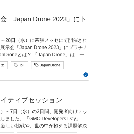
ーンに関する取り組みや研究などについ
 ホワイトハッカーが解
。災害対応だけでなく、産業や観光分野で
機関など、多数の団体が出展していまし
M)と言われるハードウェア製品で暗号鍵
信など、一通りの機能を調べるのだといいま
ることも良いことだと思います。 経済
ションや、ドローンにまつわるトピック
てくると保坂氏は指摘。段階的な制度整備
apan Drone 2023」にト
に対応したHSM製品が出始めましたが、
取り出して、プログラムを抜き出すとい
モビリティ戦略企画調整官 山本 健一 氏
インターネットグループは、この
ョン ド
FIPS 140 Level3やCommon
いのでしょうか？ 身近な暮らし
チナスポンサーであり、入口すぐに大規模な展
制度の認定を受けた製品を使用する必要があり、
て、通信経路も調査します。ここで無線
名以上の方にご来場いただきました！ こ
ステップ3と混雑度が増していく中でUTM
うです。結果的にPQC対応TLSサーバ
月）～28日（水）に幕張メッセにて開催され
ってドローンの映像を盗み見ることができ
thに接続して制御する家電や電子機器のこと
彰式にて審査員特別賞をいただきました！
たUTMを利用することで、高密度の運航
ずっと後ということになりそうです。ス
「Japan Drone 2023」にプラチナ
。しかし、「インターネットに繋がる以
「ドローン」や「空の交通」に強い関心を
様で、FIPSやCC認定品は出ていないの
スで実施し
はGMOサイバーセキュリティ byイエ
の操縦が必要です。それに加え、重要な
インは注意が必要です。 パブリッ
内最大のドローン・eVTOL国際展示会で
ラエ
IoT
JapanDrone
員の小池 悠生さんです。当社ブースステー
空にセキュリティを」というキャッチを
て、「航空の世界では3つの観点がある」
現在の法制度の方向性とポイントとなる
る空の移動に関する国内外のサービスが展
を上げます。1つがデータ漏えい、もう1
で登壇した小池さんは次の指摘をしていま
」という概念を広く理解していただくこ
ともにハッカー目線で解説いたします。
局への対応にはまだまだ時間がかかりそう
ンやセミナー等も開催されます。 イベ
管するクラウド。それぞれが脆弱性のリ
ターネットグループは、ドローンのように
現状（飛行時点）で、しっかりとしたも
容、解説は世界No.1のホワイトハッカ
requirements)をまとめたガイドライン
。クラウドサーバーにはフライトプラン
ートロックの不正開錠や医療機器への攻
リティを提供することができるのです！
確保されていなければならない、という
日（水）13：
インターネットグループブース：AF-3
いる場合も多いため、クラウドの保護も
MOサイバーセキュリティ byイエラ
検討中S/MIMEメール証明書の基本要求(2025
DA）協 賛：株式会社コングレ参加方法：
ラウドネイティブセッション
み見られる可能性もあり、「この3点セッ
」を提供しています。ネットワーク接続型の
クを企業に提供することができます。ま
4の初飛行が行われています。ACSLの第
一 氏経
2?_fsi=KYEHVaUy ※事前登録者は入場無料公
を行うことでIoTデバイスの潜在的な脆弱
GlobalSign」は、ドローンの通信を暗
スを保有する操縦士が操縦し、日本郵便
モビリティ政策室 次世代空モビリティ戦略
（火）～7日（水）の2日間、開発者向けテッ
り影響の広いTLSサーバー証明書につい
//www.gmo.jp/news/article/8424/ 会期
デートを行う、通信はTLSなどにより暗
す。「3度の飯より脆弱性やバグを発見す
とサーバー間のデータの盗聴や改ざん、
 4 レベル4の初飛行
しました。「GMO Developers Day」
こでもTLSサーバー証明書の認証局の
エ株式会社に所属する、国内随一のホワイ
や個人情報は適切に保護されているか、
7,500件以上の実績とセキュリティコン
れら2社の基準を満たすドローンは、安全
た新しい挑戦や、世の中が抱える課題解決
モンストレーションや、IoT機器の脆弱
ます。 図11 ドローンに
い。」そう語る姿がとても印象的でした。
UTMも、海外でもどういったシステム、
カンファレンスです。開催3回目となる今
PQC証明書に対応しておらず、対応計画も明ら
通省／空