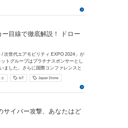
antum cryptography)が開発されま
めのガイドラインが出ており、エライ人か
れたまえよ。」なんて言われて困っている
るかなと思います。安易に「2030年ま
じゃないんだよ。まだまだ課題がいっぱい
「ハッカー目線で徹底解説！ ドロー
まりクリスマスにふさわしくありませ
られそうかがみんなの関心事になっていま
 / 次世代エアモビリティ EXPO 2024」が
の2000万量子ビットを持つ量子コンピューター
ネットグループはプラチナスポンサーとし
と予測する論文を発表しました。そして2025
いました。さらに国際コンファレンスと
itはで誤り率が同程度の100万量子ビット未満
ィ最新版」と題したセッションも開催しま
ラエ
IoT
Japan Drone
で解読可能」と予測しました。NTTと
ーセキュリティbyイエラエから2人の専門
現を目指す」としていると2030年ごろ破ら
、ドローンに対するサイバー攻撃の最新
他にも予測は様々で[「2039年よりも前
スで行ったセッションのレポートをお届
表や、「(2024年時点で)2039年までに
書もあります。とある2025年10月のカンフ
：一般社団法人日本UAS産業振興協議会
 ～空へのサイバー攻撃、あなたはど
ろいろですが)2045年にはRSA 2048
しました。実際にいつ破られるかは別に
略企画調整官小池悠生 GMOサイバーセ
ませておかないといけなそうです。 アプ