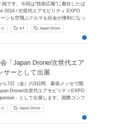
事業本部執行役員三村聡志 GMOサイバ
 純です。今回は“技術広報”に着任したば
活躍する
2024 / 次世代エアモビリティ EXPO
市場普及状況などをPost Quantum
ローンも空飛ぶクルマも社会が便利になっ
毎月公開してくれており、12月分を引用して貼って
て様々なリスクも高まっています。その1
き“見えないポイント”もあるようですー
ラエ
IoT
Japan Drone
ted in Libraries(ライブラリに標準
道路が寸断されて孤立した地域が発生し
人日本UAS産業振興協議会（JUIDA）
PQC対応暗号ライブラ
 図1 令和6年能登半島
博会場には「モビリティエクスペリエン
ouncy Castle: Java用暗号とPKIのラ
入れない場合にドローンで確認する、災
す。 「空の移動革命」と
Japan Drone/次世代エア
SL 3系向けのプロバイダとして提供されているPQC
いった活躍をしていたそうです。 こう
4」でも日本国際博覧会協会や大阪府が紹介され
 最もメジャーな暗号ライ
ポンサーとして出展
山本氏。現行の法規制では100g以上のド
が増していますが、当社でも昨年3月に
て良かったなぁと思います。ちょっと残念な
ドローンなどを含めると数十万機のドロー
移動革命」への取り組みを進めているの
）から7日（金）の3日間、幕張メッセで開
n Drone/次世代エアモビリティEXPO
ベル4と立入り禁止措置（補助者、看板、
展テーマはセキュリティ。ドローンや空
 Sponsor」として出展します。国際コンフ
。issueとしてはインプットしてみたんで
なレベル3があり、「立入り禁止措置」の
キュリティとサイバーセキュリティの観
に関する解説コンテンツのほか、ブース
が心配なのが多くのブラウザに標準搭載さ
。 図3 無人航空機目視
ラエ
Japan Drone
スでは空
セキュリティ」の重要性をご体感いただく
D系の方々とか結構使ってらっしゃるのかなと思
るエリアの他、暗号セキュリティとサイバ
one/次世代エアモ
行ガイド
ることで人の手間を省ける、ということ
テーションエリアをご用意。3日間の会期
るのが政府の方針だと山本氏は言いま
1,000