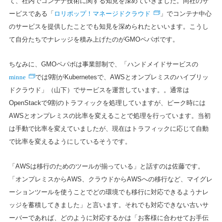
て、社内でコンテナ技術に関する知見を深めていきました。同社のサ
ロリポップ！マネージドクラウド
ービスである「
」でコンテナ中心
のサービスを提供したことでも知見を深められたといいます。こうし
て自分たちでナレッジを積み上げたのがGMOペパボです。
ちなみに、GMOペパボは事業部制で、「ハンドメイドサービスの
minne
では9割がKubernetesで、AWSとオンプレミスのハイブリッ
ドクラウド」（山下）でサービスを運営しています。。通常は
OpenStackで9割のトラフィックを処理していますが、ピーク時には
AWSとオンプレミスの比率を変えることで処理を行っています。当初
は手動で比率を変えていましたが、現在はトラフィックに応じて自動
で比率を変えるようにしているそうです。
「AWSは移行のためのツールが揃っている」と話すのは佐藤です。
「オンプレミスからAWS、クラウドからAWSへの移行など、マイグレ
ーションツールを使うことでどの環境でも移行に対応できるようナレ
ッジを蓄積してきました」と言います。それでも対応できない古いサ
ーバーであれば、どのように対応するかは「お客様に合わせてお手伝