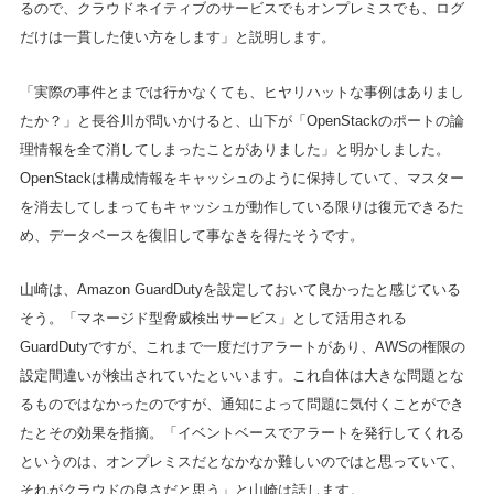
るので、クラウドネイティブのサービスでもオンプレミスでも、ログ
だけは一貫した使い方をします」と説明します。
「実際の事件とまでは行かなくても、ヒヤリハットな事例はありまし
たか？」と長谷川が問いかけると、山下が「OpenStackのポートの論
理情報を全て消してしまったことがありました」と明かしました。
OpenStackは構成情報をキャッシュのように保持していて、マスター
を消去してしまってもキャッシュが動作している限りは復元できるた
め、データベースを復旧して事なきを得たそうです。
山崎は、Amazon GuardDutyを設定しておいて良かったと感じている
そう。「マネージド型脅威検出サービス」として活用される
GuardDutyですが、これまで一度だけアラートがあり、AWSの権限の
設定間違いが検出されていたといいます。これ自体は大きな問題とな
るものではなかったのですが、通知によって問題に気付くことができ
たとその効果を指摘。「イベントベースでアラートを発行してくれる
というのは、オンプレミスだとなかなか難しいのではと思っていて、
それがクラウドの良さだと思う」と山崎は話します。