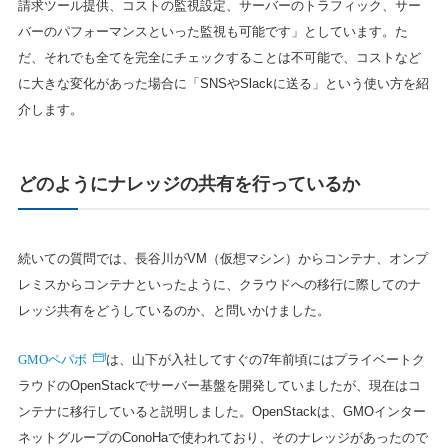
請求ツール提供、コストの監視設定、サーバーのトラフィック、サー
バーのパフォーマンスといった監視も可能です」としています。た
だ、それでも全てを完全にチェックすることは不可能で、コストなど
に大きな変化があった場合に「SNSやSlackに送る」という使い方を紹
介します。
どのようにナレッジの共有を行っているか
続いての質問では、長谷川がVM（仮想マシン）からコンテナ、オンプ
レミスからコンテナといったように、クラウドへの移行に際してのナ
レッジ共有をどうしているのか、と問いかけました。
GMOペパボ
は、山下が入社してすぐの7年前頃にはプライベートク
ラウドのOpenStackでサーバー基盤を開発していましたが、現在はコ
ンテナに移行していると説明しました。OpenStackは、GMOインター
ネットグループのConoHaで使われており、そのナレッジがあったので