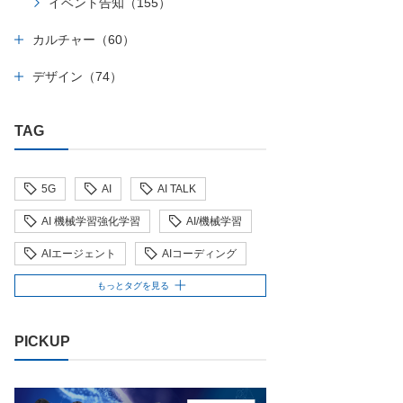
イベント告知（155）
カルチャー（60）
デザイン（74）
TAG
5G
AI
AI TALK
AI 機械学習強化学習
AI/機械学習
AIエージェント
AIコーディング
AI人財
AI駆動
もっとタグを見る
Behind the Scenes
BIT VALLEY
PICKUP
blockchain
ChatGPT
ChatGPT Team
Claude Team