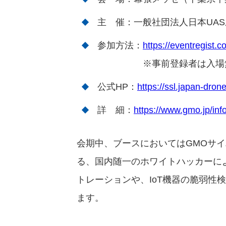
主 催：一般社団法人日本UAS
参加方法：
https://eventregist
※事前登録者は入場
公式HP：
https://ssl.japan-dron
詳 細：
https://www.gmo.jp/inf
会期中、ブースにおいてはGMOサイ
る、国内随一のホワイトハッカーに
トレーションや、IoT機器の脆弱性
ます。