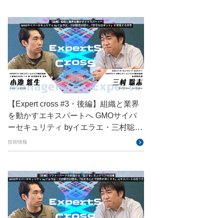
GMOデジキッズ
GMOブランドセキュリティ
GMOペイメントゲートウェイ
GMOペパボ
GMOメイクショップ
GMOメディア
GMOロボッツ
GMO大会議
GMO天秤AI
【Expert cross #3・後編】組織と業界
Go
GPUクラウド
GTB
を動かすエキスパートへ GMOサイバ
ーセキュリティ byイエラエ・三村聡志
Hack-1グランプリ
IETF
が描く、「安全なロボット」を実現す
技術情報
iOS
IoT
ISUCON
る世界
Japan Drone
JapanDrone
Java
JJUG
JSAI2026
K8s
Kaigi on Rails