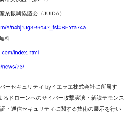
産業振興協議会（JUIDA）
.com/e/n4bjrUg3R6o4?_fsi=BFYta74a
無料
e.com/index.html
o/news/73/
バーセキュリティ byイエラエ株式会社に所属す
よるドローンへのサイバー攻撃実演・解説デモンス
検証・通信セキュリティに関する技術の展示を行い