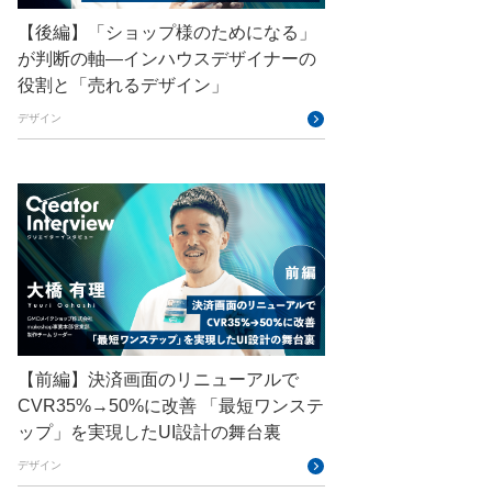
【後編】「ショップ様のためになる」
GMO Flatt Security
が判断の軸―インハウスデザイナーの
GMO GPUクラウド
役割と「売れるデザイン」
GMO Hacking Night
GMO kitaQ
デザイン
GMO SONIC
GMOアドパートナーズ
GMOアドマーケティング
GMOインターネット
GMOインターネットグループ
GMOインターネットグループ陸上部
【前編】決済画面のリニューアルで
GMOグローバルサイン
CVR35%→50%に改善 「最短ワンステ
ップ」を実現したUI設計の舞台裏
GMOコネクト
デザイン
GMOサイバーセキュリティ byイエラエ