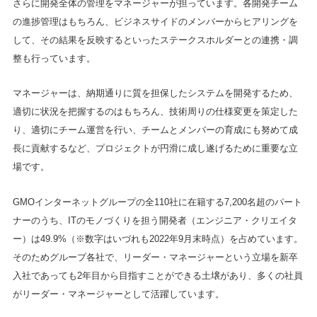
さらに開発全体の管理をマネージャーが担っています。各開発チーム
の進捗管理はもちろん、ビジネスサイドのメンバーからヒアリングを
して、その結果を反映するといったステークスホルダーとの連携・調
整も行っています。
マネージャーは、納期通りに質を担保したシステムを開発するため、
適切に状況を把握するのはもちろん、技術周りの仕様変更を策定した
り、適切にチーム運営を行い、チームとメンバーの育成にも努めて成
長に貢献するなど、プロジェクトが円滑に成し遂げるために重要な立
場です。
GMOインターネットグループの全110社に在籍する7,200名超のパート
ナーのうち、ITのモノづくりを担う開発者（エンジニア・クリエイタ
ー）は49.9%（※数字はいづれも2022年9月末時点）を占めています。
そのためグループ各社で、リーダー・マネージャーという立場を新卒
入社であっても2年目から目指すことができる土壌があり、多くの社員
がリーダー・マネージャーとして活躍しています。