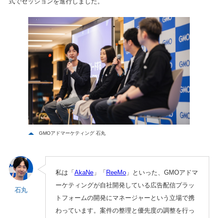
式でセッションを進行しました。
GMOアドマーケティング 石丸
私は「
AkaNe
」「
ReeMo
」といった、GMOアドマ
ーケティングが自社開発している広告配信プラッ
石丸
トフォームの開発にマネージャーという立場で携
わっています。案件の整理と優先度の調整を行っ