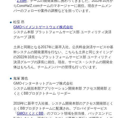
「
Z.com
」チームの開発業務に携わってきました。2022年10月か
らConoHa/Z.comチームのマネージャーに就任。現在チームメン
バーのフォローや案件の調整などを担っています。
松窪 昂
GMOペイメントゲートウェイ株式会社
システム本部 プラットフォームサービス部 ユーティリティ決済
グループ 課長
土井と同期となる2017年に新卒入社。公共料金決済サービスや基
幹システムの開発運用を行ない、こちらも土井と同じタイミング
の2022年10月からプラットフォームサービス部 ユーティリティ
決済グループの課長に就任。現在、サービス・システムの開発全
体はもちろん、チームメンバーの管理も行っています。
鬼塚 雅也
GMOインターネットグループ株式会社
システム統括本部アプリケーション開発本部 アクセス開発部 と
くとくBBプロダクトチーム リーダー
2019年に新卒で入社後、システム開発本部のアクセス開発部とく
とくBBプロダクトチームに配属され、プロバイダーサービス
「
GMOとくとくBB
」のフロント領域を担当後、バックエンドに