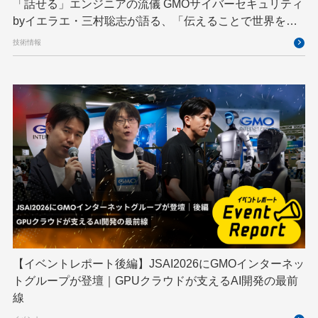
「話せる」エンジニアの流儀 GMOサイバーセキュリティ
byイエラエ・三村聡志が語る、「伝えることで世界を良
くする」エキスパートの在り方
技術情報
【イベントレポート後編】JSAI2026にGMOインターネッ
トグループが登壇｜GPUクラウドが支えるAI開発の最前
線