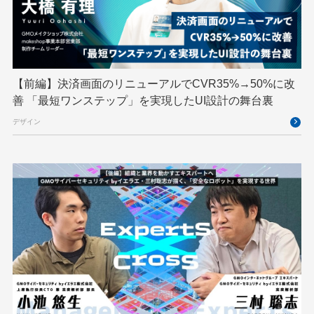
TypeScript
UI/UX
vibe
VLA
VPN
VS Code
XSS
ZTNA
アドベントカレンダー
イベントレポート
【前編】決済画面のリニューアルでCVR35%→50%に改
インターンシップ
インハウス
お名前.com
善 「最短ワンステップ」を実現したUI設計の舞台裏
クリエイターインタビュー
クリエイティブ
デザイン
コンテナ
コンピュータビジョン
サイバーセキュリティ
サマーインターン
スクラム
スパム対策
スペシャリスト
セキュリティ
ソフトウェアサプライチェーン
チームビルディング
デザイン
ネットのセキュリティもGMO
ハーネスエンジニアリング
バックエンド
ヒューマノイド
ヒューマノイドロボット