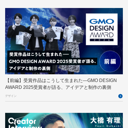
Designship
developer
DevRel
DevSecOpsThon
Docker
DTF
Engineering Journey
expert
EXPERT CROSS
GMO AI＆ロボティクス商事
GMO AIR
GMO DESIGN AWARD
GMO Developers Day
GMO Developers Night
GMO Flatt Security
GMO GPUクラウド
GMO Hacking Night
GMO kitaQ
GMO SONIC
GMOアドパートナーズ
【前編】受賞作品はこうして生まれた—GMO DESIGN
AWARD 2025受賞者が語る、アイデアと制作の裏側
GMOアドマーケティング
GMOインターネット
デザイン
GMOインターネットグループ
GMOインターネットグループ陸上部
GMOグローバルサイン
GMOコネクト
GMOサイバーセキュリティ byイエラエ