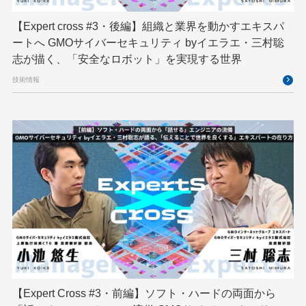
フィジカルAI
プログラミング教育
【Expert cross #3・後編】組織と業界を動かすエキスパ
ブロックチェーン
フロントエンド
ペアリング暗号
ートへ GMOサイバーセキュリティ byイエラエ・三村聡
志が描く、「安全なロボット」を実現する世界
ゆめみらいワーク
リモートワーク
技術情報
レンタルサーバー
ロボット
ロボティクス
京大ミートアップ
京都大学
人型ロボット
人工知能
人工知能学会
国際ロボット展
国際標準化
基礎
多拠点開発
大阪公立大学
宮崎オフィス
強化学習
応用
技育プロジェクト
技術広報
技術書典
拡張知能
新卒
新卒研修
映像
映像クリエイター
暗号
業務効率化
機械学習
決済
生成AI
産学連携
【Expert Cross #3・前編】ソフト・ハードの両面から
研究開発
耐量子暗号
脆弱性診断
開発者