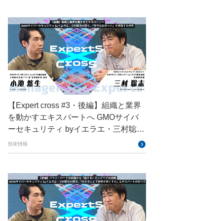
GMOデジキッズ
GMOブランドセキュリティ
GMOペイメントゲートウェイ
GMOペパボ
GMOメイクショップ
GMOメディア
GMOロボッツ
GMO大会議
GMO天秤AI
【Expert cross #3・後編】組織と業界
Go
GPUクラウド
GTB
を動かすエキスパートへ GMOサイバ
ーセキュリティ byイエラエ・三村聡志
Hack-1グランプリ
IETF
が描く、「安全なロボット」を実現す
技術情報
iOS
IoT
ISUCON
る世界
Japan Drone
JapanDrone
Java
JJUG
JSAI2026
K8s
Kaigi on Rails