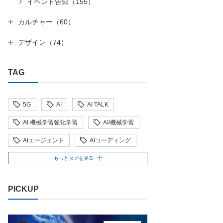
イベント告知（155）
カルチャー（60）
デザイン（74）
TAG
5G
AI
AI TALK
AI 機械学習強化学習
AI/機械学習
AIエージェント
AIコーディング
AI人財
AI駆動
もっとタグを見る
Behind the Scenes
BIT VALLEY
PICKUP
blockchain
ChatGPT
ChatGPT Team
Claude Team