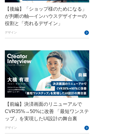
【後編】「ショップ様のためになる」
GMO Flatt Security
が判断の軸―インハウスデザイナーの
GMO GPUクラウド
役割と「売れるデザイン」
GMO Hacking Night
GMO kitaQ
デザイン
GMO SONIC
GMOアドパートナーズ
GMOアドマーケティング
GMOインターネット
GMOインターネットグループ
GMOインターネットグループ陸上部
【前編】決済画面のリニューアルで
GMOグローバルサイン
CVR35%→50%に改善 「最短ワンステ
ップ」を実現したUI設計の舞台裏
GMOコネクト
デザイン
GMOサイバーセキュリティ byイエラエ