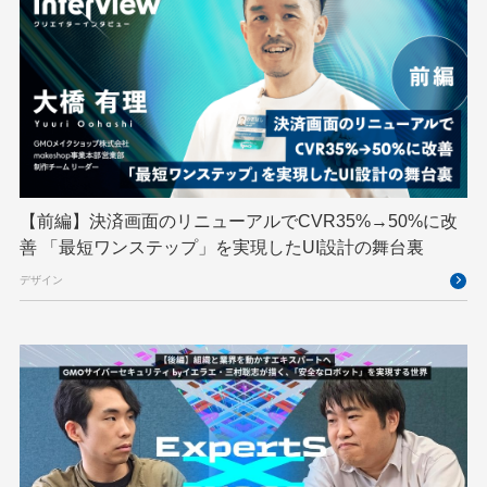
Python
RFC
RPA
Ruby
SECCON
Selenium
Spectrum Tokyo Meetup
splunk
SRE
Takumi byGMO
Terraform
TypeScript
UI/UX
vibe
VLA
VPN
VS Code
XSS
ZTNA
アドベントカレンダー
イベントレポート
【前編】決済画面のリニューアルでCVR35%→50%に改
インターンシップ
インハウス
お名前.com
善 「最短ワンステップ」を実現したUI設計の舞台裏
クリエイターインタビュー
クリエイティブ
デザイン
コンテナ
コンピュータビジョン
サイバーセキュリティ
サマーインターン
スクラム
スパム対策
スペシャリスト
セキュリティ
ソフトウェアサプライチェーン
チームビルディング
デザイン
ネットのセキュリティもGMO