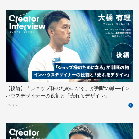
GMOインターネットグループ陸上部
GMOグローバルサイン
GMOコネクト
GMOサイバーセキュリティ byイエラエ
GMOデジキッズ
GMOブランドセキュリティ
GMOペイメントゲートウェイ
GMOペパボ
GMOメイクショップ
GMOメディア
GMOロボッツ
GMO大会議
GMO天秤AI
Go
GPUクラウド
GTB
Hack-1グランプリ
IETF
iOS
IoT
ISUCON
Japan Drone
JapanDrone
【後編】「ショップ様のためになる」が判断の軸―イン
ハウスデザイナーの役割と「売れるデザイン」
Java
JJUG
JSAI2026
K8s
デザイン
Kaigi on Rails
Kids VALLEY
LLM
MCP
MetaMask
MySQL
NFT
OpenStack
Perl
PHP
PHPcon
PHPerKaigi