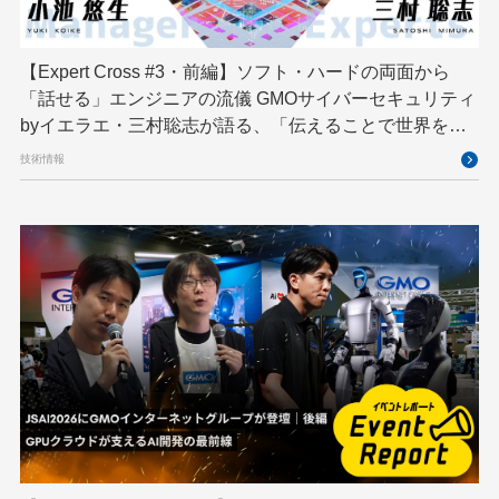
映像クリエイター
暗号
業務効率化
機械学習
決済
生成AI
産学連携
【Expert Cross #3・前編】ソフト・ハードの両面から
研究開発
耐量子暗号
脆弱性診断
開発者
「話せる」エンジニアの流儀 GMOサイバーセキュリティ
byイエラエ・三村聡志が語る、「伝えることで世界を良
くする」エキスパートの在り方
技術情報