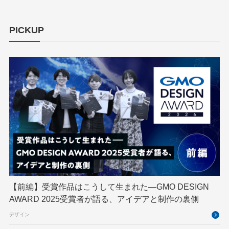
ChatGPT Team
Claude Team
cloudflare
cloudnative
CNDO
CNDT
CODE BLUE
PICKUP
ConoHa
ConoHa VPS
CSS
CTF
Designship
developer
DevRel
DevSecOpsThon
Docker
DTF
Engineering Journey
expert
EXPERT CROSS
GMO AI＆ロボティクス商事
GMO AIR
GMO DESIGN AWARD
GMO Developers Day
GMO Developers Night
GMO Flatt Security
GMO GPUクラウド
GMO Hacking Night
GMO kitaQ
GMO SONIC
GMOアドパートナーズ
【前編】受賞作品はこうして生まれた—GMO DESIGN
AWARD 2025受賞者が語る、アイデアと制作の裏側
GMOアドマーケティング
GMOインターネット
デザイン
GMOインターネットグループ