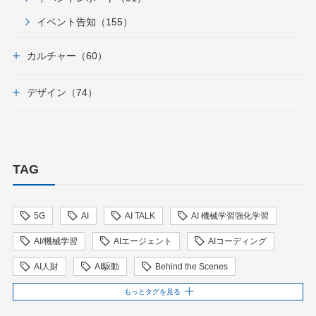
イベント告知（155）
カルチャー（60）
デザイン（74）
TAG
5G
AI
AI TALK
AI 機械学習強化学習
AI/機械学習
AIエージェント
AIコーディング
AI人財
AI駆動
Behind the Scenes
BIT VALLEY
blockchain
ChatGPT
もっとタグを見る