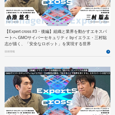
ハーネスエンジニアリング
バックエンド
ヒューマノイド
ヒューマノイドロボット
フィジカルAI
プログラミング教育
【Expert cross #3・後編】組織と業界を動かすエキスパ
ブロックチェーン
フロントエンド
ペアリング暗号
ートへ GMOサイバーセキュリティ byイエラエ・三村聡
志が描く、「安全なロボット」を実現する世界
ゆめみらいワーク
リモートワーク
技術情報
レンタルサーバー
ロボット
ロボティクス
京大ミートアップ
京都大学
人型ロボット
人工知能
人工知能学会
国際ロボット展
国際標準化
基礎
多拠点開発
大阪公立大学
宮崎オフィス
強化学習
応用
技育プロジェクト
技術広報
技術書典
拡張知能
新卒
新卒研修
映像