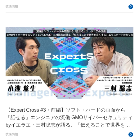
技術情報
【Expert Cross #3・前編】ソフト・ハードの両面から
「話せる」エンジニアの流儀 GMOサイバーセキュリティ
byイエラエ・三村聡志が語る、「伝えることで世界を良
くする」エキスパートの在り方
技術情報