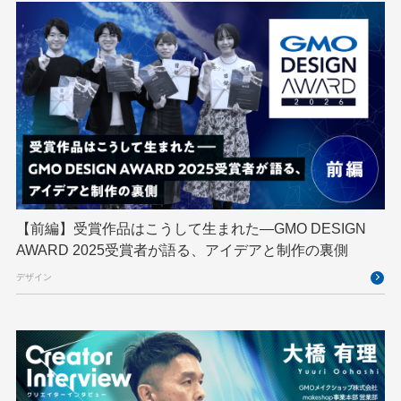
DevSecOpsThon
Docker
DTF
Engineering Journey
expert
EXPERT CROSS
GMO AI＆ロボティクス商事
GMO AIR
GMO DESIGN AWARD
GMO Developers Day
GMO Developers Night
GMO Flatt Security
GMO GPUクラウド
GMO Hacking Night
GMO kitaQ
GMO SONIC
GMOアドパートナーズ
【前編】受賞作品はこうして生まれた—GMO DESIGN
AWARD 2025受賞者が語る、アイデアと制作の裏側
GMOアドマーケティング
GMOインターネット
デザイン
GMOインターネットグループ
GMOインターネットグループ陸上部
GMOグローバルサイン
GMOコネクト
GMOサイバーセキュリティ byイエラエ
GMOデジキッズ
GMOブランドセキュリティ