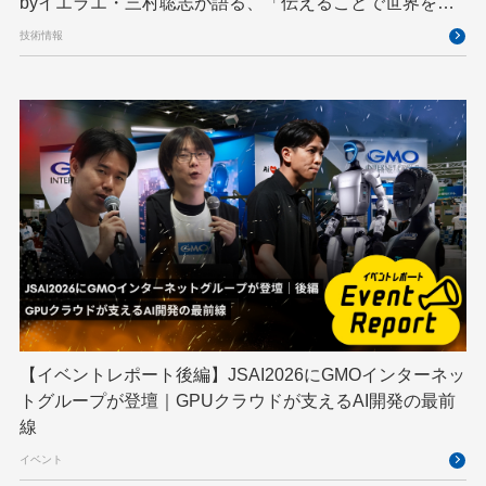
byイエラエ・三村聡志が語る、「伝えることで世界を良
くする」エキスパートの在り方
技術情報
【イベントレポート後編】JSAI2026にGMOインターネッ
トグループが登壇｜GPUクラウドが支えるAI開発の最前
線
イベント