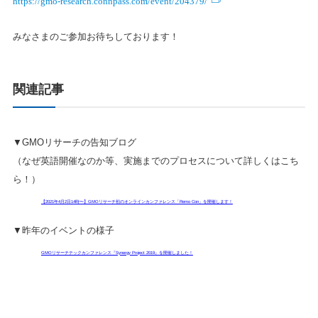
みなさまのご参加お待ちしております！
関連記事
▼GMOリサーチの告知ブログ
（なぜ英語開催なのか等、実施までのプロセスについて詳しくはこち
ら！）
【2021年4月2日14時〜】GMOリサーチ初のオンラインカンファレンス「Remo Con」を開催します！
▼昨年のイベントの様子
GMOリサーチテックカンファレンス『Synergy Project 2019』を開催しました！