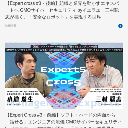
【Expert cross #3・後編】組織と業界を動かすエキスパ
ブロックチェーン
フロントエンド
ペアリング暗号
ートへ GMOサイバーセキュリティ byイエラエ・三村聡
志が描く、「安全なロボット」を実現する世界
ゆめみらいワーク
リモートワーク
技術情報
レンタルサーバー
ロボット
ロボティクス
京大ミートアップ
京都大学
人型ロボット
人工知能
人工知能学会
国際ロボット展
国際標準化
基礎
多拠点開発
大阪公立大学
宮崎オフィス
強化学習
応用
技育プロジェクト
技術広報
技術書典
拡張知能
新卒
新卒研修
映像
映像クリエイター
暗号
業務効率化
機械学習
決済
生成AI
産学連携
【Expert Cross #3・前編】ソフト・ハードの両面から
研究開発
耐量子暗号
脆弱性診断
開発者
「話せる」エンジニアの流儀 GMOサイバーセキュリティ