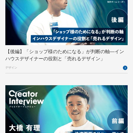
GMOペイメントゲートウェイ
GMOペパボ
GMOメイクショップ
GMOメディア
GMOロボッツ
GMO大会議
GMO天秤AI
Go
GPUクラウド
GTB
Hack-1グランプリ
IETF
iOS
IoT
ISUCON
Japan Drone
JapanDrone
【後編】「ショップ様のためになる」が判断の軸―イン
ハウスデザイナーの役割と「売れるデザイン」
Java
JJUG
JSAI2026
K8s
デザイン
Kaigi on Rails
Kids VALLEY
LLM
MCP
MetaMask
MySQL
NFT
OpenStack
Perl
PHP
PHPcon
PHPerKaigi
Python
RFC
RPA
Ruby
SECCON
Selenium
Spectrum Tokyo Meetup
splunk
SRE
Takumi byGMO
Terraform