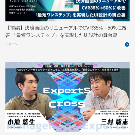
TypeScript
UI/UX
vibe
VLA
VPN
VS Code
XSS
ZTNA
アドベントカレンダー
イベントレポート
【前編】決済画面のリニューアルでCVR35%→50%に改
インターンシップ
インハウス
お名前.com
善 「最短ワンステップ」を実現したUI設計の舞台裏
クリエイターインタビュー
クリエイティブ
デザイン
コンテナ
コンピュータビジョン
サイバーセキュリティ
サマーインターン
スクラム
スパム対策
スペシャリスト
セキュリティ
ソフトウェアサプライチェーン
チームビルディング
デザイン
ネットのセキュリティもGMO
ハーネスエンジニアリング
バックエンド
ヒューマノイド
ヒューマノイドロボット
フィジカルAI
プログラミング教育