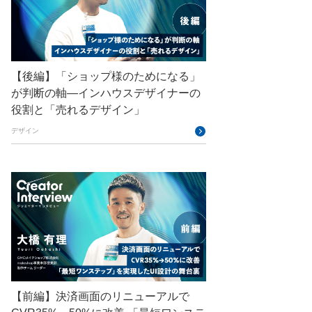
GMOインターネット
GMOインターネットグループ
GMOインターネットグループ陸上部
【後編】「ショップ様のためになる」
GMOグローバルサイン
が判断の軸―インハウスデザイナーの
役割と「売れるデザイン」
GMOコネクト
デザイン
GMOサイバーセキュリティ byイエラエ
GMOデジキッズ
GMOブランドセキュリティ
GMOペイメントゲートウェイ
GMOペパボ
GMOメイクショップ
GMOメディア
GMOロボッツ
GMO大会議
GMO天秤AI
【前編】決済画面のリニューアルで
Go
GPUクラウド
GTB