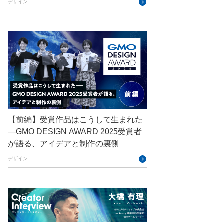
デザイン
Engineering Journey
expert
EXPERT CROSS
GMO AI＆ロボティクス商事
GMO AIR
GMO DESIGN AWARD
GMO Developers Day
GMO Developers Night
【前編】受賞作品はこうして生まれた
GMO Flatt Security
—GMO DESIGN AWARD 2025受賞者
GMO GPUクラウド
が語る、アイデアと制作の裏側
GMO Hacking Night
GMO kitaQ
デザイン
GMO SONIC
GMOアドパートナーズ
GMOアドマーケティング