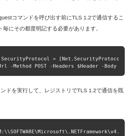
equestコマンドを呼び出す前にTLS 1.2で通信するこ
ト毎にその都度明記する必要があります。
:SecurityProtocol = [Net.SecurityProtocolType
Url -Method POST -Headers $Header -Body $Body
ドを実行して、レジストリでTLS 1.2で通信を既
M:\\SOFTWARE\Microsoft\.NETFramework\v4.0.303