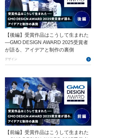
CNDO
CNDT
CODE BLUE
ConoHa
ConoHa VPS
CSS
CTF
Designship
developer
【後編】受賞作品はこうして生まれた
—GMO DESIGN AWARD 2025受賞者
DevRel
DevSecOpsThon
が語る、アイデアと制作の裏側
Docker
DTF
デザイン
Engineering Journey
expert
EXPERT CROSS
GMO AI＆ロボティクス商事
GMO AIR
GMO DESIGN AWARD
GMO Developers Day
GMO Developers Night
【前編】受賞作品はこうして生まれた
GMO Flatt Security