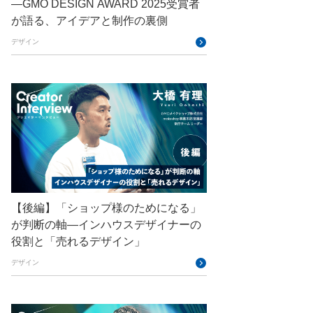
—GMO DESIGN AWARD 2025受賞者
GMO GPUクラウド
が語る、アイデアと制作の裏側
GMO Hacking Night
GMO kitaQ
デザイン
GMO SONIC
GMOアドパートナーズ
GMOアドマーケティング
]::Tls12
GMOインターネット
 -ContentType "application/json"
GMOインターネットグループ
GMOインターネットグループ陸上部
【後編】「ショップ様のためになる」
GMOグローバルサイン
が判断の軸―インハウスデザイナーの
役割と「売れるデザイン」
GMOコネクト
デザイン
GMOサイバーセキュリティ byイエラエ
GMOデジキッズ
19 -Name SchUseStrongCrypto -Value 1"