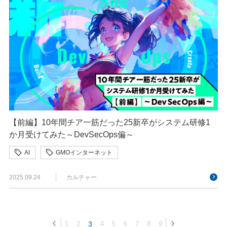
【前編】10年間チア一筋だった25新卒がシステム研修1
か月受けてみた～DevSecOps偏～
AI
GMOインターネット
GMOインターネットグループ
新卒研修
2025.09.24
カルチャー
1
2
3
4
5
6
7
8
9