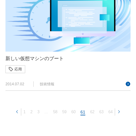
新しい仮想マシンのブート
応用
2014.07.02
技術情報
1
2
3
…
58
59
60
61
62
63
64