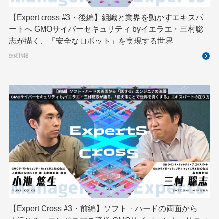
映像クリエイター
暗号
業務効率化
【Expert cross #3・後編】組織と業界を動かすエキスパ
機械学習
決済
生成AI
産学連携
ートへ GMOサイバーセキュリティ byイエラエ・三村聡
研究開発
耐量子暗号
脆弱性診断
開発者
志が描く、「安全なロボット」を実現する世界
技術情報
【Expert Cross #3・前編】ソフト・ハードの両面から