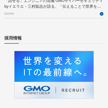
「話せる」エンジニアの流儀 GMOサイバーセキュリティ
byイエラエ・三村聡志が語る、「伝えることで世界を良
くする」エキスパートの在り方
技術情報
採用情報