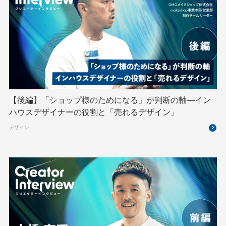
Python
RFC
RPA
Ruby
SECCON
Selenium
Spectrum Tokyo Meetup
splunk
SRE
Takumi byGMO
Terraform
TypeScript
UI/UX
vibe
VLA
VPN
VS Code
XSS
ZTNA
アドベントカレンダー
イベントレポート
【後編】「ショップ様のためになる」が判断の軸―イン
インターンシップ
インハウス
お名前.com
ハウスデザイナーの役割と「売れるデザイン」
クリエイターインタビュー
クリエイティブ
デザイン
コンテナ
コンピュータビジョン
サイバーセキュリティ
サマーインターン
スクラム
スパム対策
スペシャリスト
セキュリティ
ソフトウェアサプライチェーン
チームビルディング
デザイン
ネットのセキュリティもGMO