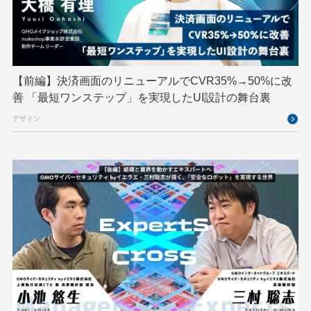
ハーネスエンジニアリング
バックエンド
ヒューマノイド
ヒューマノイドロボット
フィジカルAI
プログラミング教育
【前編】決済画面のリニューアルでCVR35%→50%に改
ブロックチェーン
フロントエンド
ペアリング暗号
善 「最短ワンステップ」を実現したUI設計の舞台裏
ゆめみらいワーク
リモートワーク
デザイン
レンタルサーバー
ロボット
ロボティクス
京大ミートアップ
京都大学
人型ロボット
人工知能
人工知能学会
国際ロボット展
国際標準化
基礎
多拠点開発
大阪公立大学
宮崎オフィス
強化学習
応用
技育プロジェクト
技術広報
技術書典
拡張知能
新卒
新卒研修
映像