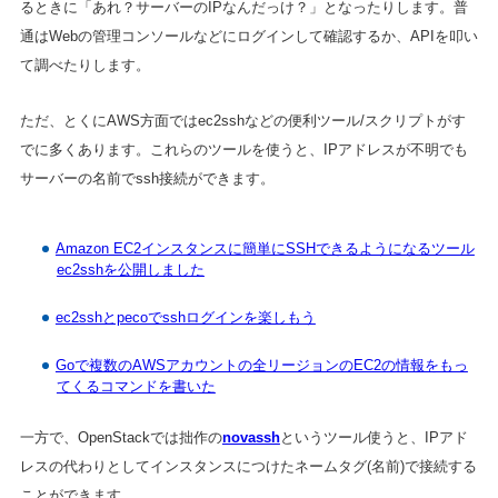
るときに「あれ？サーバーのIPなんだっけ？」となったりします。普
通はWebの管理コンソールなどにログインして確認するか、APIを叩い
て調べたりします。
ただ、とくにAWS方面ではec2sshなどの便利ツール/スクリプトがす
でに多くあります。これらのツールを使うと、IPアドレスが不明でも
サーバーの名前でssh接続ができます。
Amazon EC2インスタンスに簡単にSSHできるようになるツール
ec2sshを公開しました
ec2sshとpecoでsshログインを楽しもう
Goで複数のAWSアカウントの全リージョンのEC2の情報をもっ
てくるコマンドを書いた
一方で、OpenStackでは拙作の
novassh
というツール使うと、IPアド
レスの代わりとしてインスタンスにつけたネームタグ(名前)で接続する
ことができます。