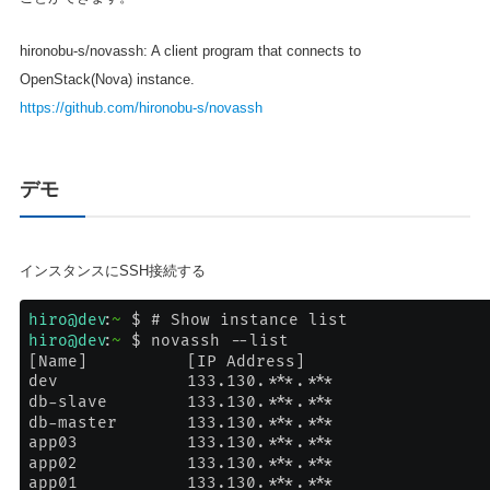
hironobu-s/novassh: A client program that connects to
OpenStack(Nova) instance.
https://github.com/hironobu-s/novassh
デモ
インスタンスにSSH接続する