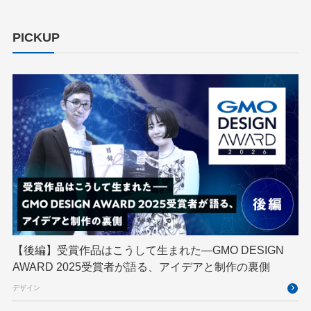
cloudnative
CNDO
CNDT
CODE BLUE
PICKUP
ConoHa
ConoHa VPS
CSS
CTF
Designship
developer
DevRel
DevSecOpsThon
Docker
DTF
Engineering Journey
expert
EXPERT CROSS
GMO AI＆ロボティクス商事
GMO AIR
GMO DESIGN AWARD
GMO Developers Day
GMO Developers Night
GMO Flatt Security
GMO GPUクラウド
GMO Hacking Night
GMO kitaQ
GMO SONIC
GMOアドパートナーズ
【後編】受賞作品はこうして生まれた—GMO DESIGN
AWARD 2025受賞者が語る、アイデアと制作の裏側
GMOアドマーケティング
GMOインターネット
デザイン
GMOインターネットグループ