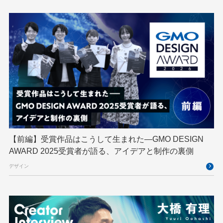
GMOインターネットグループ陸上部
GMOグローバルサイン
GMOコネクト
GMOサイバーセキュリティ byイエラエ
GMOデジキッズ
GMOブランドセキュリティ
GMOペイメントゲートウェイ
GMOペパボ
GMOメイクショップ
GMOメディア
GMOロボッツ
GMO大会議
GMO天秤AI
Go
GPUクラウド
GTB
Hack-1グランプリ
IETF
iOS
IoT
ISUCON
Japan Drone
JapanDrone
【前編】受賞作品はこうして生まれた—GMO DESIGN
AWARD 2025受賞者が語る、アイデアと制作の裏側
Java
JJUG
JSAI2026
K8s
デザイン
Kaigi on Rails
Kids VALLEY
LLM
MCP
MetaMask
MySQL
NFT
OpenStack
Perl
PHP
PHPcon
PHPerKaigi