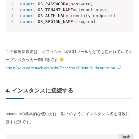
export
 OS_PASSWORD
=
[
password
]
export
 OS_TENANT_NAME
=
[
tenant name
]
export
 OS_AUTH_URL
=
[
identity endpoint
]
export
 OS_REGION_NAME
=
[
region
]
この環境変数名は、オフィシャルのCLIツールなどでも使われていてオ
ープンスタッカー御用達です
https://wiki.openstack.org/wiki/OpenStackClient/Authentication
4. インスタンスに接続する
novasshの基本的な使い方は、以下のようにインスタンス名を引数に
渡すだけです。