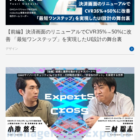
ハーネスエンジニアリング
バックエンド
ヒューマノイド
ヒューマノイドロボット
フィジカルAI
プログラミング教育
【前編】決済画面のリニューアルでCVR35%→50%に改
ブロックチェーン
フロントエンド
ペアリング暗号
善 「最短ワンステップ」を実現したUI設計の舞台裏
ゆめみらいワーク
リモートワーク
デザイン
レンタルサーバー
ロボット
ロボティクス
京大ミートアップ
京都大学
人型ロボット
人工知能
人工知能学会
国際ロボット展
国際標準化
基礎
多拠点開発
大阪公立大学
宮崎オフィス
強化学習
応用
技育プロジェクト
技術広報
技術書典
拡張知能
新卒
新卒研修
映像
映像クリエイター
暗号
業務効率化