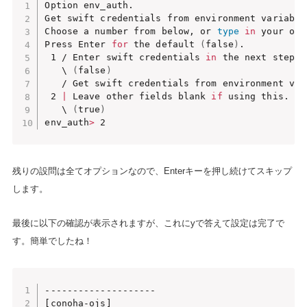
Option env_auth.

Get swift credentials from environment variable
Choose a number from below, or 
type
in
 your own
Press Enter 
for
 the default 
(
false
)
.

 1 / Enter swift credentials 
in
 the next step.

   \ 
(
false
)
   / Get swift credentials from environment vars
 2 
|
 Leave other fields blank 
if
 using this.

   \ 
(
true
)
env_auth
>
 2
残りの設問は全てオプションなので、Enterキーを押し続けてスキップ
します。
最後に以下の確認が表示されますが、これにyで答えて設定は完了で
す。簡単でしたね！
--------------------

[conoha-ojs]
