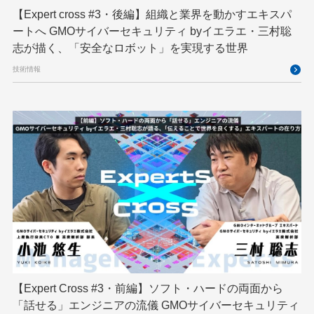
【Expert cross #3・後編】組織と業界を動かすエキスパ
機械学習
決済
生成AI
産学連携
ートへ GMOサイバーセキュリティ byイエラエ・三村聡
研究開発
耐量子暗号
脆弱性診断
開発者
志が描く、「安全なロボット」を実現する世界
技術情報
【Expert Cross #3・前編】ソフト・ハードの両面から
「話せる」エンジニアの流儀 GMOサイバーセキュリティ