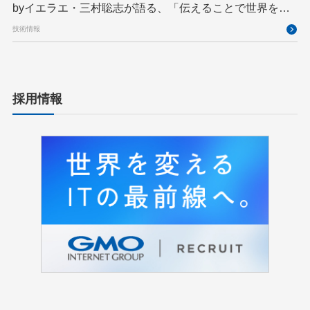
byイエラエ・三村聡志が語る、「伝えることで世界を良
くする」エキスパートの在り方
技術情報
採用情報