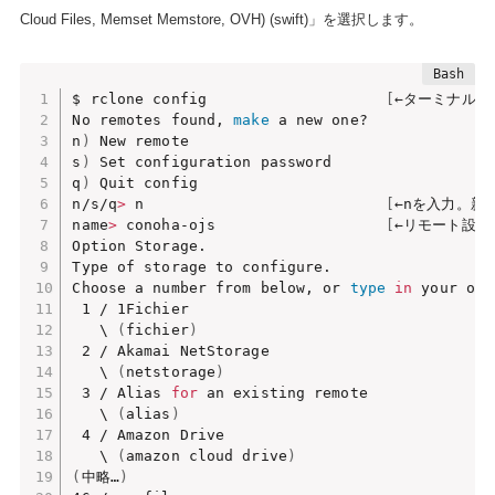
Cloud Files, Memset Memstore, OVH) (swift)」を選択します。
$ rclone config                    
[
←ターミナルから
No remotes found, 
make
 a new one?

n
)
 New remote

s
)
 Set configuration password

q
)
 Quit config

n/s/q
>
 n                           
[
←nを入力。新
name
>
 conoha-ojs                   
[
←リモート設定
Option Storage.

Type of storage to configure.

Choose a number from below, or 
type
in
 your own
 1 / 1Fichier

   \ 
(
fichier
)
 2 / Akamai NetStorage

   \ 
(
netstorage
)
 3 / Alias 
for
 an existing remote

   \ 
(
alias
)
 4 / Amazon Drive

   \ 
(
amazon cloud drive
)
(
中略…
)