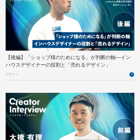
SECCON
Selenium
Spectrum Tokyo Meetup
splunk
SRE
Takumi byGMO
Terraform
TypeScript
UI/UX
vibe
VLA
VPN
VS Code
XSS
ZTNA
アドベントカレンダー
イベントレポート
【後編】「ショップ様のためになる」が判断の軸―イン
インターンシップ
インハウス
お名前.com
ハウスデザイナーの役割と「売れるデザイン」
クリエイターインタビュー
クリエイティブ
デザイン
コンテナ
コンピュータビジョン
サイバーセキュリティ
サマーインターン
スクラム
スパム対策
スペシャリスト
セキュリティ
ソフトウェアサプライチェーン
チームビルディング
デザイン
ネットのセキュリティもGMO