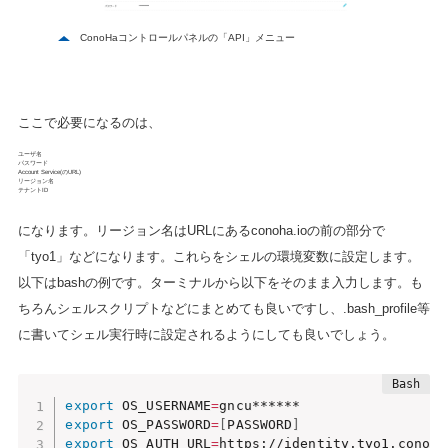
ConoHaコントロールパネルの「API」メニュー
ここで必要になるのは、
ユーザ名
パスワード
Account Service(のURL)
リージョン名
テナントID
になります。リージョン名はURLにあるconoha.ioの前の部分で
「tyo1」などになります。これらをシェルの環境変数に設定します。
以下はbashの例です。ターミナルから以下をそのまま入力します。も
ちろんシェルスクリプトなどにまとめても良いですし、.bash_profile等
に書いてシェル実行時に設定されるようにしても良いでしょう。
export
 OS_USERNAME
=
export
 OS_PASSWORD
=
[
PASSWORD
]
export
 OS_AUTH_URL
=