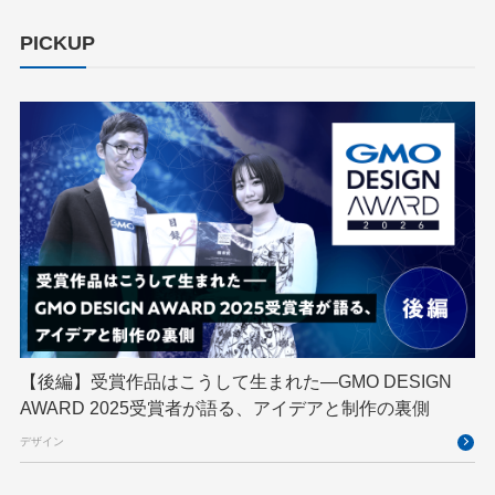
cloudnative
CNDO
CNDT
CODE BLUE
PICKUP
ConoHa
ConoHa VPS
CSS
CTF
Designship
developer
DevRel
DevSecOpsThon
Docker
DTF
Engineering Journey
expert
EXPERT CROSS
GMO AI＆ロボティクス商事
GMO AIR
GMO DESIGN AWARD
GMO Developers Day
GMO Developers Night
GMO Flatt Security
GMO GPUクラウド
GMO Hacking Night
GMO kitaQ
GMO SONIC
GMOアドパートナーズ
【後編】受賞作品はこうして生まれた—GMO DESIGN
AWARD 2025受賞者が語る、アイデアと制作の裏側
GMOアドマーケティング
GMOインターネット
デザイン
GMOインターネットグループ