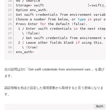
46 / seafile                                   
Storage
>
 swift                      
[
←swiftと
Option env_auth.

Get swift credentials from environment variable
Choose a number from below, or 
type
in
 your own
Press Enter 
for
 the default 
(
false
)
.

 1 / Enter swift credentials 
in
 the next step.

   \ 
(
false
)
   / Get swift credentials from environment vars
 2 
|
 Leave other fields blank 
if
 using this.

   \ 
(
true
)
env_auth
>
次の設問は2の「Get swift credentials from environment vars.」を選び
ます。
認証情報を先ほど設定した環境変数から取得すると言う意味になりま
す。