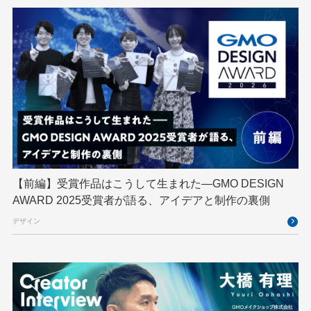
GMOインターネットグループ陸上部
GMOグローバルサイン
GMOコネクト
GMOサイバーセキュリティ byイエラエ
GMOデジキッズ
GMOブランドセキュリティ
GMOペイメントゲートウェイ
GMOペパボ
GMOメイクショップ
GMOメディア
GMOロボッツ
GMO大会議
GMO天秤AI
Go
GPUクラウド
GTB
Hack-1グランプリ
IETF
iOS
IoT
ISUCON
Japan Drone
JapanDrone
【前編】受賞作品はこうして生まれた—GMO DESIGN
AWARD 2025受賞者が語る、アイデアと制作の裏側
Java
JJUG
JSAI2026
K8s
デザイン
Kaigi on Rails
Kids VALLEY
LLM
MCP
MetaMask
MySQL
NFT
OpenStack
Perl
PHP
PHPcon
PHPerKaigi
Python
RFC
RPA
Ruby