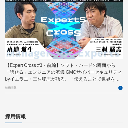
【Expert Cross #3・前編】ソフト・ハードの両面から
「話せる」エンジニアの流儀 GMOサイバーセキュリティ
byイエラエ・三村聡志が語る、「伝えることで世界を良
くする」エキスパートの在り方
技術情報
採用情報