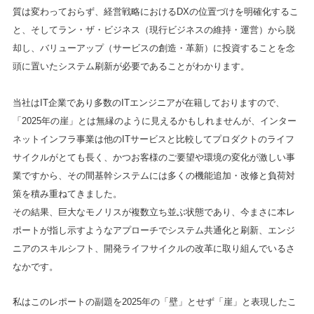
質は変わっておらず、経営戦略におけるDXの位置づけを明確化するこ
と、そしてラン・ザ・ビジネス（現行ビジネスの維持・運営）から脱
却し、バリューアップ（サービスの創造・革新）に投資することを念
頭に置いたシステム刷新が必要であることがわかります。
当社はIT企業であり多数のITエンジニアが在籍しておりますので、
「2025年の崖」とは無縁のように見えるかもしれませんが、インター
ネットインフラ事業は他のITサービスと比較してプロダクトのライフ
サイクルがとても長く、かつお客様のご要望や環境の変化が激しい事
業ですから、その間基幹システムには多くの機能追加・改修と負荷対
策を積み重ねてきました。
その結果、巨大なモノリスが複数立ち並ぶ状態であり、今まさに本レ
ポートが指し示すようなアプローチでシステム共通化と刷新、エンジ
ニアのスキルシフト、開発ライフサイクルの改革に取り組んでいるさ
なかです。
私はこのレポートの副題を2025年の「壁」とせず「崖」と表現したこ