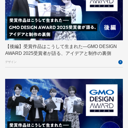
GMO AI＆ロボティクス商事
GMO AIR
GMO DESIGN AWARD
GMO Developers Day
GMO Developers Night
GMO Flatt Security
GMO GPUクラウド
GMO Hacking Night
GMO kitaQ
GMO SONIC
GMOアドパートナーズ
【後編】受賞作品はこうして生まれた—GMO DESIGN
AWARD 2025受賞者が語る、アイデアと制作の裏側
GMOアドマーケティング
GMOインターネット
デザイン
GMOインターネットグループ
GMOインターネットグループ陸上部
GMOグローバルサイン
GMOコネクト
GMOサイバーセキュリティ byイエラエ
GMOデジキッズ
GMOブランドセキュリティ
GMOペイメントゲートウェイ
GMOペパボ
GMOメイクショップ
GMOメディア
GMOロボッツ
GMO大会議
GMO天秤AI
Go
GPUクラウド