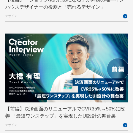
インターンシップ
インハウス
お名前.com
ハウスデザイナーの役割と「売れるデザイン」
クリエイターインタビュー
クリエイティブ
デザイン
コンテナ
コンピュータビジョン
サイバーセキュリティ
サマーインターン
スクラム
スパム対策
スペシャリスト
セキュリティ
ソフトウェアサプライチェーン
チームビルディング
デザイン
ネットのセキュリティもGMO
ハーネスエンジニアリング
バックエンド
ヒューマノイド
ヒューマノイドロボット
フィジカルAI
プログラミング教育
【前編】決済画面のリニューアルでCVR35%→50%に改
ブロックチェーン
フロントエンド
ペアリング暗号
善 「最短ワンステップ」を実現したUI設計の舞台裏
ゆめみらいワーク
リモートワーク
デザイン