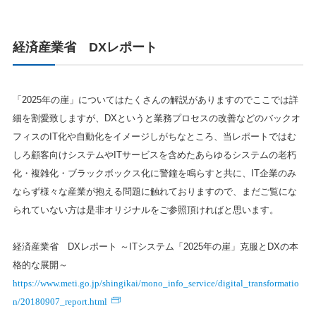
経済産業省 DXレポート
「2025年の崖」についてはたくさんの解説がありますのでここでは詳
細を割愛致しますが、DXというと業務プロセスの改善などのバックオ
フィスのIT化や自動化をイメージしがちなところ、当レポートではむ
しろ顧客向けシステムやITサービスを含めたあらゆるシステムの老朽
化・複雑化・ブラックボックス化に警鐘を鳴らすと共に、IT企業のみ
ならず様々な産業が抱える問題に触れておりますので、まだご覧にな
られていない方は是非オリジナルをご参照頂ければと思います。
経済産業省 DXレポート ～ITシステム「2025年の崖」克服とDXの本
格的な展開～
https://www.meti.go.jp/shingikai/mono_info_service/digital_transformatio
n/20180907_report.html