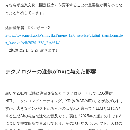
みならず企業文化（固定観念）を変革することの重要性が明らかにな
ったと分析しています。
経済産業省 DXレポート2
https://www.meti.go.jp/shingikai/mono_info_service/digital_transformatio
n_kasoku/pdf/20201228_3.pdf
（2以降に2.1、2.2と続きます）
テクノロジーの進歩がDXに与えた影響
続いて2018年以降に注目を集めたテクノロジーとしては5G通信、
NFT、エッジコンピューティング、XR (VR/AR/MR) などがあげられま
すが、大きなインパクトがあったのはなんと言ってもLLMをはじめと
する生成AIの急速な進化と普及です。実は「2025年の崖」の中でもAI
について複数個所で言及しており、その活用やスキルシフト、人材の