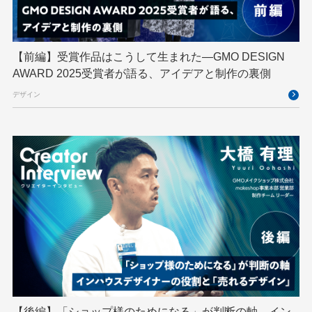
GTB
Hack-1グランプリ
IETF
iOS
IoT
ISUCON
Japan Drone
JapanDrone
【前編】受賞作品はこうして生まれた—GMO DESIGN
AWARD 2025受賞者が語る、アイデアと制作の裏側
Java
JJUG
JSAI2026
K8s
デザイン
Kaigi on Rails
Kids VALLEY
LLM
MCP
MetaMask
MySQL
NFT
OpenStack
Perl
PHP
PHPcon
PHPerKaigi
Python
RFC
RPA
Ruby
SECCON
Selenium
Spectrum Tokyo Meetup
splunk
SRE
Takumi byGMO
Terraform
TypeScript
UI/UX
vibe
VLA
VPN
VS Code
XSS
ZTNA
アドベントカレンダー
イベントレポート
【後編】「ショップ様のためになる」が判断の軸―イン