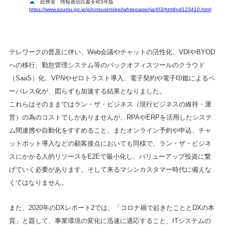
総務省 情報通信白書令和3年版
https://www.soumu.go.jp/johotsusintokei/whitepaper/ja/r03/html/nd123410.html
テレワークの普及に伴い、Web会議やチャットの活性化、VDIやBYOD
への移行、勤怠管理システム等のバックオフィスツールのクラウド
（SaaS）化、VPNやゼロトラスト導入、電子契約や電子印鑑によるペ
ーパレス化が、図らずも加速する結果となりました。
これらはそのままではラン・ザ・ビジネス（現行ビジネスの維持・運
営）の為のコストでしかありませんが、RPAやERPを活用したシステ
ム間連携や自動化をすすめること、またオンライン予約や申込、チャ
ットボット導入などの顧客接点においても同様で、ラン・ザ・ビジネ
スにかかる人的リソースをE2Eで最小化し、バリューアップ投資に繋
げていく必要があります。そして来るマシンカスタマー時代に備えな
くてはなりません。
また、2020年のDXレポート2では、「コロナ禍で起きたこととDXの本
質」と題して、事業環境の変化に迅速に適応すること、ITシステムの