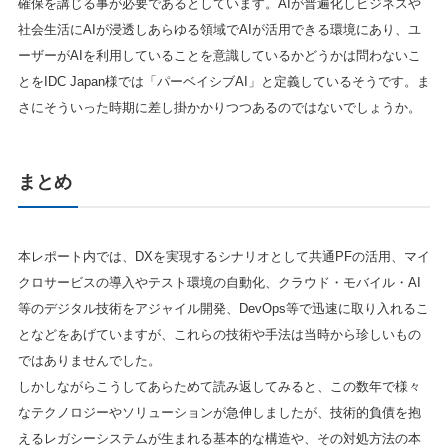
確保を講じる事が必要であるとしています。AIが普遍化しビジネスや
社会生活にAIが浸透しあらゆる領域でAIが活用できる環境にあり、ユ
ーザーがAIを利用していることを意識しているかどうかは問わないこ
とをIDC Japan様では「パーベイシブAI」と定義しているそうです。ま
さにそういった時期に差し掛かかりつつあるのではないでしょうか。
まとめ
本レポート内では、DXを実現するシナリオとして共通PFの活用、マイ
クロサービスの導入やテスト環境の自動化、クラウド・モバイル・AI
等のデジタル技術をアジャイル開発、DevOps等で迅速に取り入れるこ
となどをあげていますが、これらの技術や手法は当時から珍しいもの
ではありませんでした。
しかしながらこうしてあらためて読み返してみると、この数年で様々
なテクノロジーやソリューションが急伸しましたが、技術的負債を抱
えるレガシーシステムが生まれる基本的な構造や、その対処方法の本