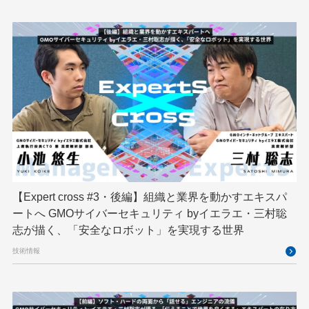
レンタルサーバー
ロボット
ロボティクス
京大ミートアップ
京都大学
人型ロボット
人工知能
人工知能学会
国際ロボット展
国際標準化
基礎
多拠点開発
大阪公立大学
宮崎オフィス
強化学習
応用
技育プロジェクト
技術広報
技術書典
拡張知能
新卒
新卒研修
映像
映像クリエイター
暗号
業務効率化
【Expert cross #3・後編】組織と業界を動かすエキスパ
機械学習
決済
生成AI
産学連携
ートへ GMOサイバーセキュリティ byイエラエ・三村聡
研究開発
耐量子暗号
脆弱性診断
開発者
志が描く、「安全なロボット」を実現する世界
技術情報