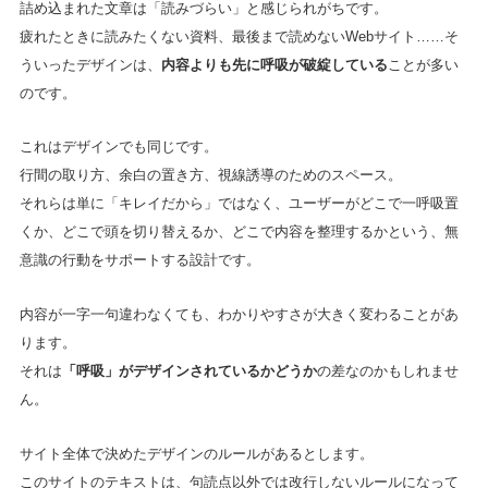
詰め込まれた文章は「読みづらい」と感じられがちです。
疲れたときに読みたくない資料、最後まで読めないWebサイト……そ
ういったデザインは、
内容よりも先に呼吸が破綻している
ことが多い
のです。
これはデザインでも同じです。
行間の取り方、余白の置き方、視線誘導のためのスペース。
それらは単に「キレイだから」ではなく、ユーザーがどこで一呼吸置
くか、どこで頭を切り替えるか、どこで内容を整理するかという、無
意識の行動をサポートする設計です。
内容が一字一句違わなくても、わかりやすさが大きく変わることがあ
ります。
それは
「呼吸」がデザインされているかどうか
の差なのかもしれませ
ん。
サイト全体で決めたデザインのルールがあるとします。
このサイトのテキストは、句読点以外では改行しないルールになって