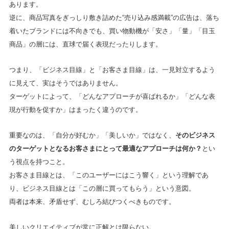
あります。
逆に、商品写真をぎっしり敷き詰めた“売り込み感満載”の広告は、落ち
着いたブランドには不向きでも、買い物動機が「安さ」「量」「目玉
商品」の層には、直球で届く表現だったりします。
つまり、「ビジネス目線」と「お客さま目線」は、一見対立するよう
に見えて、実はそうではありません。
ターゲットによって、「どんなアプローチが喜ばれるか」「どんな表
現が行動を促すか」はまったく違うのです。
重要なのは、「自分が好むか」「美しいか」ではなく、
そのビジネス
のターゲットとなるお客さまにとって最適なアプローチは何か？
とい
う視点を持つこと。
お客さま目線とは、「このユーザーにはこう響く」という理解であ
り、ビジネス目線とは「この層に買ってもらう」という意図。
両者は本来、矛盾せず、むしろ結びつくべきものです。
美しいクリエイティブが常に正解とは限らない。