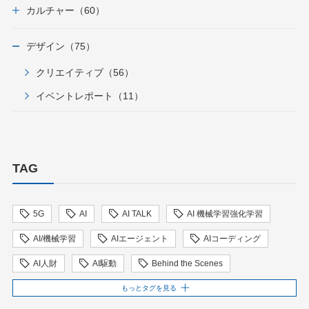
カルチャー（60）
デザイン（75）
クリエイティブ（56）
イベントレポート（11）
TAG
5G
AI
AI TALK
AI 機械学習強化学習
AI/機械学習
AIエージェント
AIコーディング
AI人財
AI駆動
Behind the Scenes
BIT VALLEY
blockchain
ChatGPT
もっとタグを見る