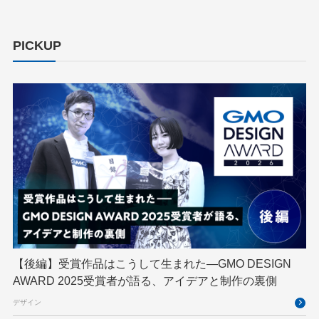
ChatGPT Team
Claude Team
cloudflare
cloudnative
CNDO
CNDT
CODE BLUE
PICKUP
ConoHa
ConoHa VPS
CSS
CTF
Designship
developer
DevRel
DevSecOpsThon
Docker
DTF
Engineering Journey
expert
EXPERT CROSS
GMO AI＆ロボティクス商事
GMO AIR
GMO DESIGN AWARD
GMO Developers Day
GMO Developers Night
GMO Flatt Security
GMO GPUクラウド
GMO Hacking Night
GMO kitaQ
GMO SONIC
GMOアドパートナーズ
【後編】受賞作品はこうして生まれた—GMO DESIGN
AWARD 2025受賞者が語る、アイデアと制作の裏側
GMOアドマーケティング
GMOインターネット
デザイン
GMOインターネットグループ