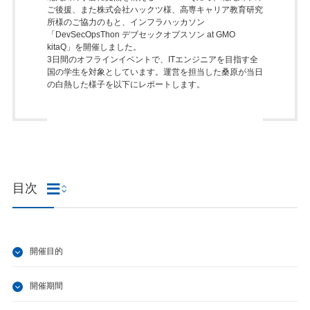
ご後援、また株式会社ハックツ様、高専キャリア教育研究
所様のご協力のもと、インフラハッカソン
「DevSecOpsThon デブセックオプスソン at GMO
kitaQ」を開催しました。
3日間のオフラインイベントで、ITエンジニアを目指す全
国の学生を対象としています。運営を担当した桑原が当日
の白熱した様子を以下にレポートします。
目次
開催目的
開催期間