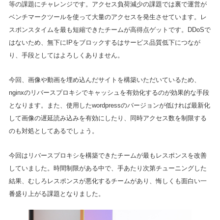
等の課題にチャレンジです。アクセス負荷減少の課題では裏で運営が
ベンチマークツールを使って大量のアクセスを発生させています。レ
スポンスタイムを最も短縮できたチームが高得点ゲットです。DDoSで
はないため、無下にIPをブロックするはサービス品質低下につなが
り、手段としてはよろしくありません。
今回、画像や動画を埋め込んだサイトを構築いただいているため、
nginxのリバースプロキシでキャッシュを有効化するのが効果的な手段
となります。また、使用したwordpressのバージョンが低ければ最新化
して画像の遅延読み込みを有効にしたり、同時アクセス数を制限する
のも対処としてあるでしょう。
今回はリバースプロキシを構築できたチームが最もレスポンスを改善
していました。時間制限がある中で、手あたり次第チューニングした
結果、むしろレスポンスが悪化するチームがあり、悔しくも面白い一
番盛り上がる課題となりました。