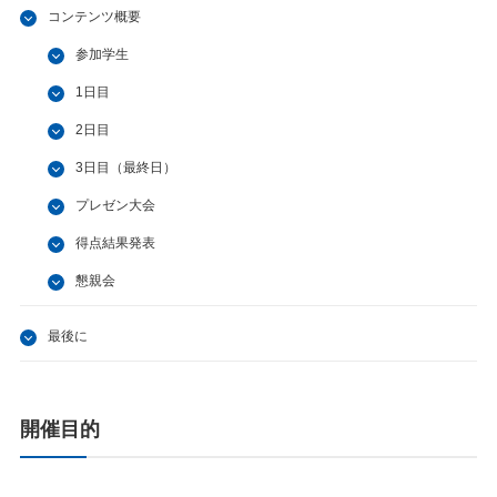
コンテンツ概要
参加学生
1日目
2日目
3日目（最終日）
プレゼン大会
得点結果発表
懇親会
最後に
開催目的