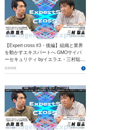
GMOペイメントゲートウェイ
GMOペパボ
GMOメイクショップ
GMOメディア
GMOロボッツ
GMO大会議
GMO天秤AI
【Expert cross #3・後編】組織と業界
Go
GPUクラウド
GTB
を動かすエキスパートへ GMOサイバ
ーセキュリティ byイエラエ・三村聡志
Hack-1グランプリ
IETF
が描く、「安全なロボット」を実現す
技術情報
iOS
IoT
ISUCON
る世界
Japan Drone
JapanDrone
Java
JJUG
JSAI2026
K8s
Kaigi on Rails
Kids VALLEY
LLM
MCP
MetaMask
MySQL
NFT