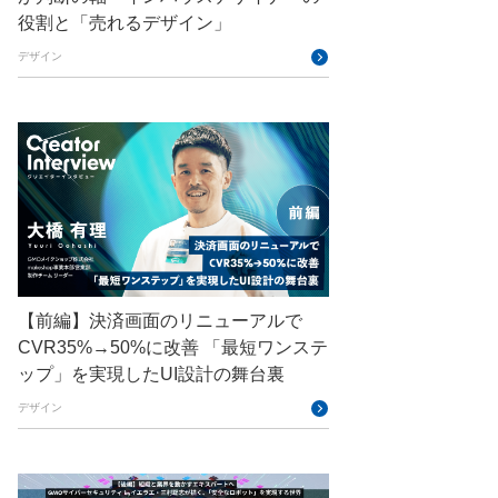
GMO GPUクラウド
役割と「売れるデザイン」
GMO Hacking Night
GMO kitaQ
デザイン
GMO SONIC
GMOアドパートナーズ
GMOアドマーケティング
GMOインターネット
GMOインターネットグループ
GMOインターネットグループ陸上部
【前編】決済画面のリニューアルで
GMOグローバルサイン
CVR35%→50%に改善 「最短ワンステ
ップ」を実現したUI設計の舞台裏
GMOコネクト
デザイン
GMOサイバーセキュリティ byイエラエ
GMOデジキッズ
GMOブランドセキュリティ