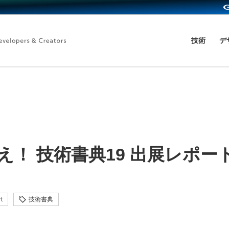
技術
デ
超え！ 技術書典19 出展レポー
t
技術書典