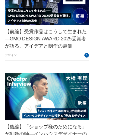
CODE BLUE
ConoHa
ConoHa VPS
CSS
CTF
Designship
developer
【前編】受賞作品はこうして生まれた
—GMO DESIGN AWARD 2025受賞者
DevRel
DevSecOpsThon
が語る、アイデアと制作の裏側
Docker
DTF
デザイン
Engineering Journey
expert
EXPERT CROSS
GMO AI＆ロボティクス商事
GMO AIR
GMO DESIGN AWARD
GMO Developers Day
GMO Developers Night
【後編】「ショップ様のためになる」
GMO Flatt Security
が判断の軸―インハウスデザイナーの