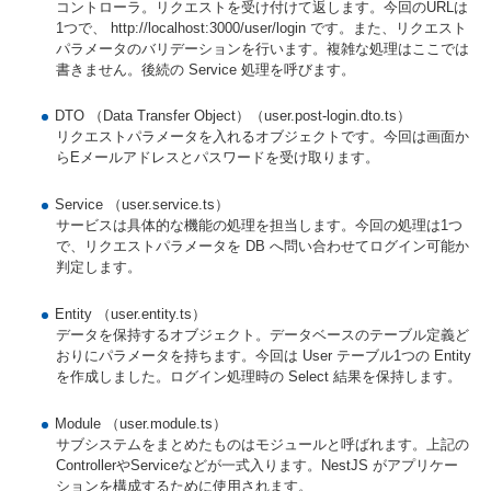
コントローラ。リクエストを受け付けて返します。今回のURLは
1つで、 http://localhost:3000/user/login です。また、リクエスト
パラメータのバリデーションを行います。複雑な処理はここでは
書きません。後続の Service 処理を呼びます。
DTO （Data Transfer Object）（user.post-login.dto.ts）
リクエストパラメータを入れるオブジェクトです。今回は画面か
らEメールアドレスとパスワードを受け取ります。
Service （user.service.ts）
サービスは具体的な機能の処理を担当します。今回の処理は1つ
で、リクエストパラメータを DB へ問い合わせてログイン可能か
判定します。
Entity （user.entity.ts）
データを保持するオブジェクト。データベースのテーブル定義ど
おりにパラメータを持ちます。今回は User テーブル1つの Entity
を作成しました。ログイン処理時の Select 結果を保持します。
Module （user.module.ts）
サブシステムをまとめたものはモジュールと呼ばれます。上記の
ControllerやServiceなどが一式入ります。NestJS がアプリケー
ションを構成するために使用されます。