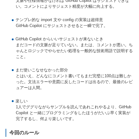
文脈や仕様情報がなければ GitHub Copilot はサジェストできな
い。コメントによりサジェスト精度が大幅に向上する。
テンプレ的な import 文や config の実装は超得意
GitHub Copilot にサジェストさせると一瞬で完了。
GitHub Copilot からいいサジェストが来ないとき
まだコードの文脈が足りていない。または、コメントが悪い。ち
ゃんとロジックでやらせたい処理を一般的な技術用語で説明する
こと。
まだ使いこなせなかった部分
とはいえ、どんなにコメント書いてもまだ完璧に100点は難しか
った。文法エラーや意図に反したコードは出るので、最後のレビ
ュアーは人間。
楽しい
1人でググりながらサンプルを読んであれこれやるより、GitHub
Copilot と一緒にプログラミングをしたほうがだいぶ早く実装が
完了するし、何より楽しいです。
今回のルール