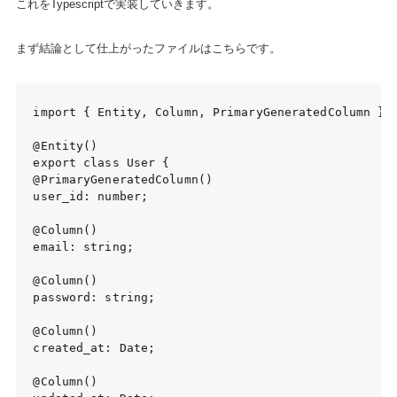
これをTypescriptで実装していきます。
まず結論として仕上がったファイルはこちらです。
import { Entity, Column, PrimaryGeneratedColumn } f
@Entity()

export class User {

@PrimaryGeneratedColumn()

user_id: number;

@Column()

email: string;

@Column()

password: string;

@Column()

created_at: Date;

@Column()
