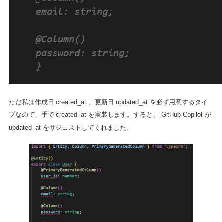
ただ私は作成日 created_at 、更新日 updated_at を必ず用意するタイ
プなので、手で created_at を実装します。すると、 GitHub Copilot が
updated_at をサジェストしてくれました。