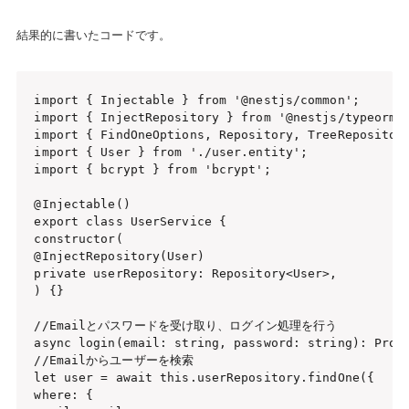
結果的に書いたコードです。
import { Injectable } from '@nestjs/common';

import { InjectRepository } from '@nestjs/typeorm';
import { FindOneOptions, Repository, TreeRepository
import { User } from './user.entity';

import { bcrypt } from 'bcrypt';

@Injectable()

export class UserService {

constructor(

@InjectRepository(User)

private userRepository: Repository<User>,

) {}

//Emailとパスワードを受け取り、ログイン処理を行う

async login(email: string, password: string): Promi
//Emailからユーザーを検索

let user = await this.userRepository.findOne({

where: {
