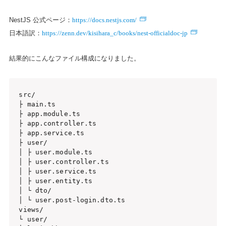
https://docs.nestjs.com/
NestJS 公式ページ：
https://zenn.dev/kisihara_c/books/nest-officialdoc-jp
日本語訳：
結果的にこんなファイル構成になりました。
src/

├ main.ts

├ app.module.ts

├ app.controller.ts

├ app.service.ts

├ user/

│ ├ user.module.ts

│ ├ user.controller.ts

│ ├ user.service.ts

│ ├ user.entity.ts

│ └ dto/

│ └ user.post-login.dto.ts

views/

└ user/
